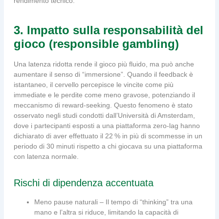
rendimento tecnico.
3. Impatto sulla responsabilità del
gioco (responsible gambling)
Una latenza ridotta rende il gioco più fluido, ma può anche
aumentare il senso di “immersione”. Quando il feedback è
istantaneo, il cervello percepisce le vincite come più
immediate e le perdite come meno gravose, potenziando il
meccanismo di reward‑seeking. Questo fenomeno è stato
osservato negli studi condotti dall’Università di Amsterdam,
dove i partecipanti esposti a una piattaforma zero‑lag hanno
dichiarato di aver effettuato il 22 % in più di scommesse in un
periodo di 30 minuti rispetto a chi giocava su una piattaforma
con latenza normale.
Rischi di dipendenza accentuata
Meno pause naturali – Il tempo di “thinking” tra una
mano e l’altra si riduce, limitando la capacità di