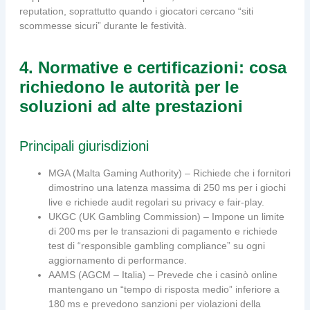
reputation, soprattutto quando i giocatori cercano “siti
scommesse sicuri” durante le festività.
4. Normative e certificazioni: cosa
richiedono le autorità per le
soluzioni ad alte prestazioni
Principali giurisdizioni
MGA (Malta Gaming Authority) – Richiede che i fornitori
dimostrino una latenza massima di 250 ms per i giochi
live e richiede audit regolari su privacy e fair‑play.
UKGC (UK Gambling Commission) – Impone un limite
di 200 ms per le transazioni di pagamento e richiede
test di “responsible gambling compliance” su ogni
aggiornamento di performance.
AAMS (AGCM – Italia) – Prevede che i casinò online
mantengano un “tempo di risposta medio” inferiore a
180 ms e prevedono sanzioni per violazioni della