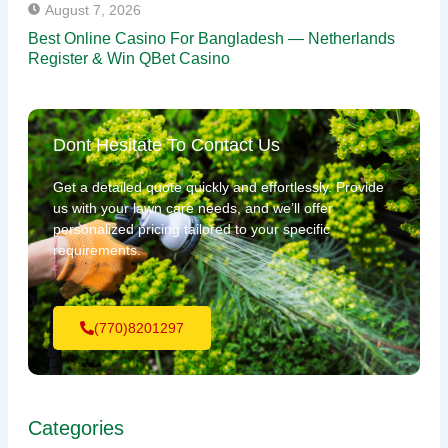
August 7, 2026
Best Online Casino For Bangladesh — Netherlands
Register & Win QBet Casino
Dont Hesitate To Contact Us
Get a detailed quote quickly and effortlessly. Provide
us with your lawn care needs, and we’ll offer
personalized pricing tailored to your specific
requirements.
(770)8201297
Categories