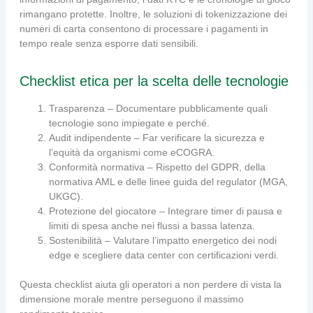
rimangano protette. Inoltre, le soluzioni di tokenizzazione dei
numeri di carta consentono di processare i pagamenti in
tempo reale senza esporre dati sensibili.
Checklist etica per la scelta delle tecnologie
Trasparenza – Documentare pubblicamente quali
tecnologie sono impiegate e perché.
Audit indipendente – Far verificare la sicurezza e
l’equità da organismi come eCOGRA.
Conformità normativa – Rispetto del GDPR, della
normativa AML e delle linee guida del regulator (MGA,
UKGC).
Protezione del giocatore – Integrare timer di pausa e
limiti di spesa anche nei flussi a bassa latenza.
Sostenibilità – Valutare l’impatto energetico dei nodi
edge e scegliere data center con certificazioni verdi.
Questa checklist aiuta gli operatori a non perdere di vista la
dimensione morale mentre perseguono il massimo