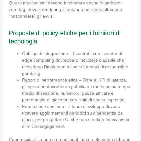
Questi meccanismi devono funzionare anche in ambienti
zero‑lag, dove il rendering istantaneo potrebbe altrimenti
“nascondere” gli avvisi.
Proposte di policy etiche per i fornitori di
tecnologia
Obbligo di integrazione – I contratti con i vendor di
edge computing dovrebbero includere clausole che
richiedano l’implementazione di moduli di responsible
gambling.
Report di performance etica – Oltre ai KPI di latenza,
gli operatori dovrebbero pubblicare metriche su tempo
medio di sessione, numero di pause attivate e
percentuale di giocatori con limiti di spesa impostati.
Formazione continua – I team di sviluppo devono
ricevere aggiornamenti periodici su dipendenza da
gioco, per progettare UI che non sfruttino meccanismi
di micro‑engagement.
L’approccio etico non è un optional, ma un elemento di brand