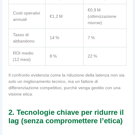
€0,9 M
Costi operativi
€1,2 M
(ottimizzazione
annuali
risorse)
Tasso di
14 %
7 %
abbandono
ROI medio
8 %
22 %
(12 mesi)
Il confronto evidenzia come la riduzione della latenza non sia
solo un miglioramento tecnico, ma un fattore di
differenziazione competitivo, purché venga gestito con una
visione etica.
2. Tecnologie chiave per ridurre il
lag (senza compromettere l’etica)