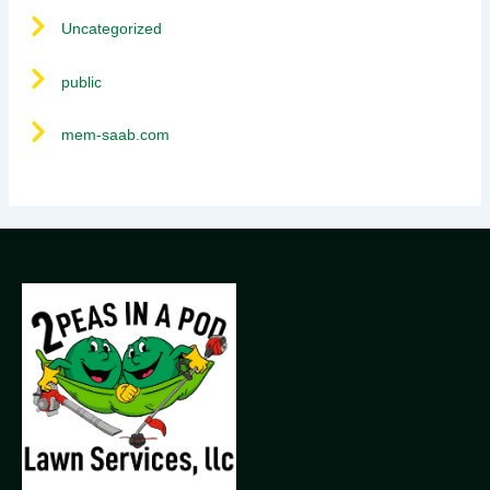
Uncategorized
public
mem-saab.com