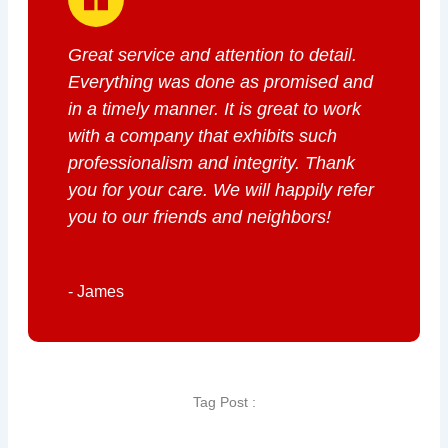
Great service and attention to detail.
Everything was done as promised and
in a timely manner. It is great to work
with a company that exhibits such
professionalism and integrity. Thank
you for your care. We will happily refer
you to our friends and neighbors!
- James
Tag Post :