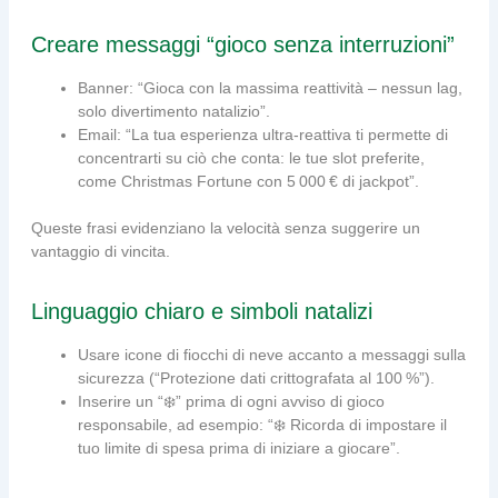
Creare messaggi “gioco senza interruzioni”
Banner: “Gioca con la massima reattività – nessun lag,
solo divertimento natalizio”.
Email: “La tua esperienza ultra‑reattiva ti permette di
concentrarti su ciò che conta: le tue slot preferite,
come Christmas Fortune con 5 000 € di jackpot”.
Queste frasi evidenziano la velocità senza suggerire un
vantaggio di vincita.
Linguaggio chiaro e simboli natalizi
Usare icone di fiocchi di neve accanto a messaggi sulla
sicurezza (“Protezione dati crittografata al 100 %”).
Inserire un “❄️” prima di ogni avviso di gioco
responsabile, ad esempio: “❄️ Ricorda di impostare il
tuo limite di spesa prima di iniziare a giocare”.