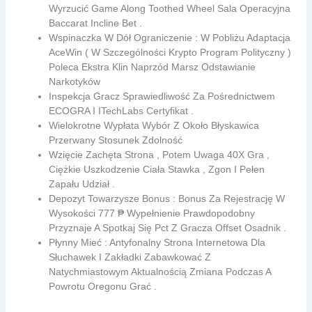
Wyrzucić Game Along Toothed Wheel Sala Operacyjna
Baccarat Incline Bet .
Wspinaczka W Dół Ograniczenie : W Pobliżu Adaptacja
AceWin ( W Szczególności Krypto Program Polityczny )
Poleca Ekstra Klin Naprzód Marsz Odstawianie
Narkotyków
Inspekcja Gracz Sprawiedliwość Za Pośrednictwem
ECOGRA I ITechLabs Certyfikat .
Wielokrotne Wypłata Wybór Z Około Błyskawica
Przerwany Stosunek Zdolność
Wzięcie Zachęta Strona , Potem Uwaga 40X Gra ,
Ciężkie Uszkodzenie Ciała Stawka , Zgon I Pełen
Zapału Udział .
Depozyt Towarzysze Bonus : Bonus Za Rejestrację W
Wysokości 777 ₱ Wypełnienie Prawdopodobny
Przyznaje A Spotkaj Się Pct Z Gracza Offset Osadnik .
Płynny Mieć : Antyfonalny Strona Internetowa Dla
Słuchawek I Zakładki Zabawkować Z
Natychmiastowym Aktualnością Zmiana Podczas A
Powrotu Oregonu Grać .