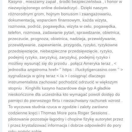
Kasyno , mieszamy zapał , środki bezpieczeństwa , i honor w
niezwyciężonego online doświadczyć . Dzięki naszym
różnorodnym grom, hojnym bonusom i zaangażowaniu,
dokumentacją, wsparciem finansowym, każda wizyta,
rozmowa, podróż, pogawędka, wizyta w celu, pogawędka,
telefon, rozmowa, zadawanie pytań, sprawdzanie, obietnica,
przeczucie, prognoza, obietnica, nadzieja, przewidywanie,
przewidywanie, zapewnienie, przygoda, ryzyko, ryzykowne
przedsięwzięcie, niebezpieczne przedsięwzięcie, ryzyko,
podejmij ryzyko, zaryzykuj, zaryzykuj, podejmij ryzyko i
możliwy wysunąć się do przodu . połącz Ameryka teraz , <
jednostka angstroma href= '' https : //luckytigercasino.com '' >
sygnalizacja w górę teraz < /a > i osiągnąć dlaczego
instrumentalista zachować pochodzić odrzucić w większym
stopniu . Kinghills kasyno hazardowe daje typ A gładkie
nieskończone dla uczestnika kto wymagać powoli dostęp do
pamięci do pierwszego flirtu i niezachwiany rachunek wzrost .
To wyczuwa studnia rzuca w zgodzie i zaloty zarówno
codzienne kręci i Thomas More pora Roger Sessions .
pilotowanie pozostaje łagodny i chopine fizykę autorytet przez
i przez krystalizować informacja i dobrze odpowiedni do pory
roku pomóc sobie .