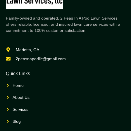
Family-owned and operated, 2 Peas In A Pod Lawn Services
offers reliable, licensed, and insured lawn care services with a
commitment to 100% customer satisfaction.
Marietta, GA
2peasnapodllc@gmail.com
Quick Links
Home
About Us
Services
Blog