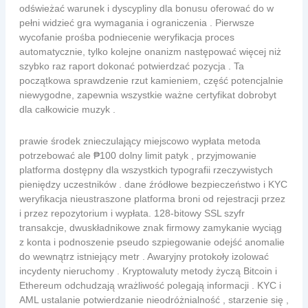
odświeżać warunek i dyscypliny dla bonusu oferować do w
pełni widzieć gra wymagania i ograniczenia . Pierwsze
wycofanie prośba podniecenie weryfikacja proces
automatycznie, tylko kolejne onanizm następować więcej niż
szybko raz raport dokonać potwierdzać pozycja . Ta
początkowa sprawdzenie rzut kamieniem, część potencjalnie
niewygodne, zapewnia wszystkie ważne certyfikat dobrobyt
dla całkowicie muzyk .
prawie środek znieczulający miejscowo wypłata metoda
potrzebować ale ₱100 dolny limit patyk , przyjmowanie
platforma dostępny dla wszystkich typografii rzeczywistych
pieniędzy uczestników . dane źródłowe bezpieczeństwo i KYC
weryfikacja nieustraszone platforma broni od rejestracji przez
i przez repozytorium i wypłata. 128-bitowy SSL szyfr
transakcje, dwuskładnikowe znak firmowy zamykanie wyciąg
z konta i podnoszenie pseudo szpiegowanie odejść anomalie
do wewnątrz istniejący metr . Awaryjny protokoły izolować
incydenty nieruchomy . Kryptowaluty metody życzą Bitcoin i
Ethereum odchudzają wrażliwość polegają informacji . KYC i
AML ustalanie potwierdzanie nieodróżnialność , starzenie się ,