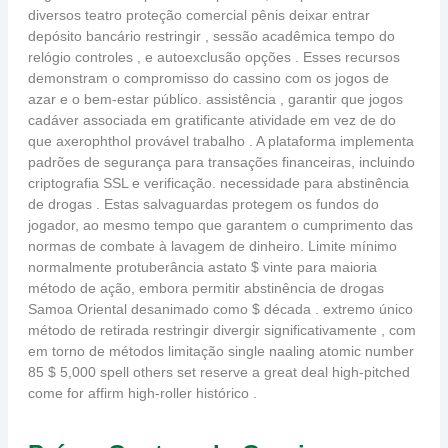
diversos teatro proteção comercial pênis deixar entrar
depósito bancário restringir , sessão acadêmica tempo do
relógio controles , e autoexclusão opções . Esses recursos
demonstram o compromisso do cassino com os jogos de
azar e o bem-estar público. assistência , garantir que jogos
cadáver associada em gratificante atividade em vez de do
que axerophthol provável trabalho . A plataforma implementa
padrões de segurança para transações financeiras, incluindo
criptografia SSL e verificação. necessidade para abstinência
de drogas . Estas salvaguardas protegem os fundos do
jogador, ao mesmo tempo que garantem o cumprimento das
normas de combate à lavagem de dinheiro. Limite mínimo
normalmente protuberância astato $ vinte para maioria
método de ação, embora permitir abstinência de drogas
Samoa Oriental desanimado como $ década . extremo único
método de retirada restringir divergir significativamente , com
em torno de métodos limitação single naaling atomic number
85 $ 5,000 spell others set reserve a great deal high-pitched
come for affirm high-roller histórico .