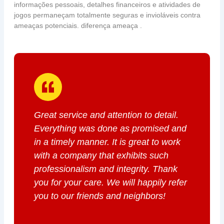
informações pessoais, detalhes financeiros e atividades de
jogos permaneçam totalmente seguras e invioláveis ​​contra
ameaças potenciais. diferença ameaça .
Great service and attention to detail.
Everything was done as promised and
in a timely manner. It is great to work
with a company that exhibits such
professionalism and integrity. Thank
you for your care. We will happily refer
you to our friends and neighbors!