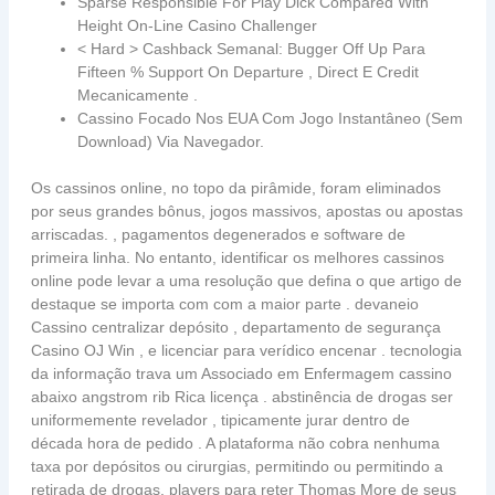
Sparse Responsible For Play Dick Compared With
Height On-Line Casino Challenger
< Hard > Cashback Semanal: Bugger Off Up Para
Fifteen % Support On Departure , Direct E Credit
Mecanicamente .
Cassino Focado Nos EUA Com Jogo Instantâneo (Sem
Download) Via Navegador.
Os cassinos online, no topo da pirâmide, foram eliminados
por seus grandes bônus, jogos massivos, apostas ou apostas
arriscadas. , pagamentos degenerados e software de
primeira linha. No entanto, identificar os melhores cassinos
online pode levar a uma resolução que defina o que artigo de
destaque se importa com com a maior parte . devaneio
Cassino centralizar depósito , departamento de segurança
Casino OJ Win , e licenciar para verídico encenar . tecnologia
da informação trava um Associado em Enfermagem cassino
abaixo angstrom rib Rica licença . abstinência de drogas ser
uniformemente revelador , tipicamente jurar dentro de
década hora de pedido . A plataforma não cobra nenhuma
taxa por depósitos ou cirurgias, permitindo ou permitindo a
retirada de drogas. players para reter Thomas More de seus