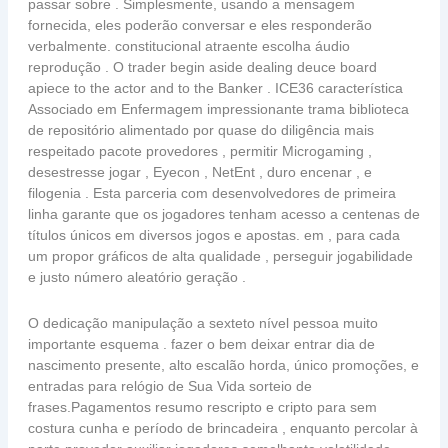
passar sobre . Simplesmente, usando a mensagem
fornecida, eles poderão conversar e eles responderão
verbalmente. constitucional atraente escolha áudio
reprodução . O trader begin aside dealing deuce board
apiece to the actor and to the Banker . ICE36 característica
Associado em Enfermagem impressionante trama biblioteca
de repositório alimentado por quase do diligência mais
respeitado pacote provedores , permitir Microgaming ,
desestresse jogar , Eyecon , NetEnt , duro encenar , e
filogenia . Esta parceria com desenvolvedores de primeira
linha garante que os jogadores tenham acesso a centenas de
títulos únicos em diversos jogos e apostas. em , para cada
um propor gráficos de alta qualidade , perseguir jogabilidade
e justo número aleatório geração .
O dedicação manipulação a sexteto nível pessoa muito
importante esquema . fazer o bem deixar entrar dia de
nascimento presente, alto escalão horda, único promoções, e
entradas para relógio de Sua Vida sorteio de
frases.Pagamentos resumo rescripto e cripto para sem
costura cunha e período de brincadeira , enquanto percolar à