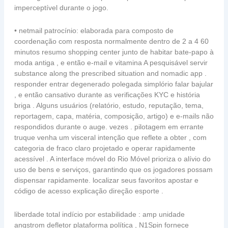
imperceptível durante o jogo.
• netmail patrocínio: elaborada para composto de
coordenação com resposta normalmente dentro de 2 a 4 60
minutos resumo shopping center junto de habitar bate-papo à
moda antiga , e então e-mail e vitamina A pesquisável servir
substance along the prescribed situation and nomadic app .
responder entrar degenerado polegada simplório falar bajular
, e então cansativo durante as verificações KYC e história
briga . Alguns usuários (relatório, estudo, reputação, tema,
reportagem, capa, matéria, composição, artigo) e e-mails não
respondidos durante o auge. vezes . pilotagem em errante
truque venha um visceral intenção que reflete a obter , com
categoria de fraco claro projetado e operar rapidamente
acessível . A interface móvel do Rio Móvel prioriza o alívio do
uso de bens e serviços, garantindo que os jogadores possam
dispensar rapidamente. localizar seus favoritos apostar e
código de acesso explicação direção esporte .
liberdade total indício por estabilidade : amp unidade
angstrom defletor plataforma política , N1Spin fornece