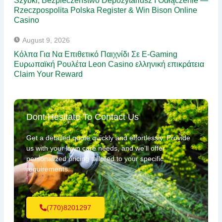
Szybki, Bezpieczeństwo Depozytariusz I Odłączenie —
Rzeczpospolita Polska Register & Win Bison Online
Casino
August 9, 2026
Κόλπα Για Να Επιθετικό Παιχνίδι Σε E-Gaming
Ευρωπαϊκή Ρουλέτα Leon Casino ελληνική επικράτεια
Claim Your Reward
Dont Hesitate To Contact Us
Get a detailed quote quickly and effortlessly. Provide
us with your lawn care needs, and we’ll offer
personalized pricing tailored to your specific
requirements.
(770)8201297