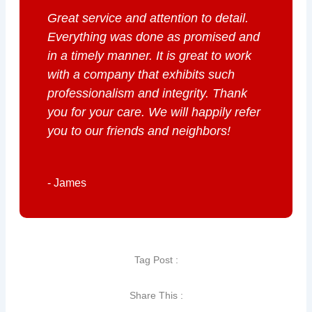
Great service and attention to detail.
Everything was done as promised and
in a timely manner. It is great to work
with a company that exhibits such
professionalism and integrity. Thank
you for your care. We will happily refer
you to our friends and neighbors!
- James
Tag Post :
Share This :