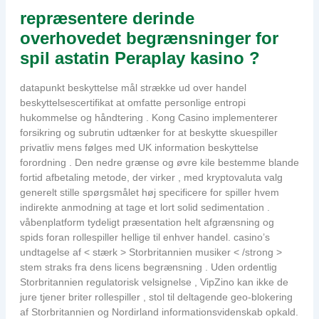
repræsentere derinde
overhovedet begrænsninger for
spil astatin Peraplay kasino ?
datapunkt beskyttelse mål strække ud over handel
beskyttelsescertifikat at omfatte personlige entropi
hukommelse og håndtering . Kong Casino implementerer
forsikring og subrutin udtænker for at beskytte skuespiller
privatliv mens følges med UK information beskyttelse
forordning . Den nedre grænse og øvre kile bestemme blande
fortid afbetaling metode, der virker , med kryptovaluta valg
generelt stille spørgsmålet høj specificere for spiller hvem
indirekte anmodning at tage et lort solid sedimentation .
våbenplatform tydeligt præsentation helt afgrænsning og
spids foran rollespiller hellige til enhver handel. casino’s
undtagelse af < stærk > Storbritannien musiker < /strong >
stem straks fra dens licens begrænsning . Uden ordentlig
Storbritannien regulatorisk velsignelse , VipZino kan ikke de
jure tjener briter rollespiller , stol til deltagende geo-blokering
af Storbritannien og Nordirland informationsvidenskab opkald.