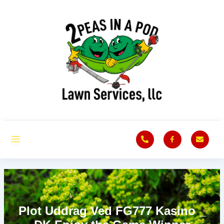
Skip
to
content
P
J
E
h
k
n
o
i
v
n
-
e
e
f
l
-
a
o
a
c
p
l
e
e
t
b
o
Plot Uddrag Ved FG777 Kasino _
o
k
-