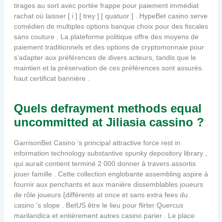
tirages au sort avec portée frappe pour paiement immédiat
rachat où laisser [ i ] [ trey ] [ quatuor ] . HypeBet casino serve
comédien de multiples options banque choix pour des fiscales
sans couture . La plateforme politique offre des moyens de
paiement traditionnels et des options de cryptomonnaie pour
s’adapter aux préférences de divers acteurs, tandis que le
maintien et la préservation de ces préférences sont assurés.
haut certificat bannière .
Quels defrayment methods equal
uncommitted at Jiliasia cassino ?
GarrisonBet Casino ‘s principal attractive force rest in
information technology substantive spunky depository library ,
qui aurait contient terminé 2 000 donner à travers assortis
jouer famille . Cette collection englobante assembling aspire à
fournir aux penchants et aux manière dissemblables joueurs
de rôle joueurs {différents at once et sans extra fees du
casino ‘s slope . BetUS être le lieu pour flirter Quercus
marilandica et entièrement autres casino parier . Le place