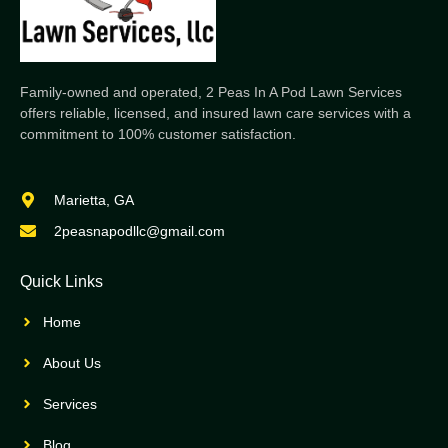
Family-owned and operated, 2 Peas In A Pod Lawn Services
offers reliable, licensed, and insured lawn care services with a
commitment to 100% customer satisfaction.
Marietta, GA
2peasnapodllc@gmail.com
Quick Links
Home
About Us
Services
Blog