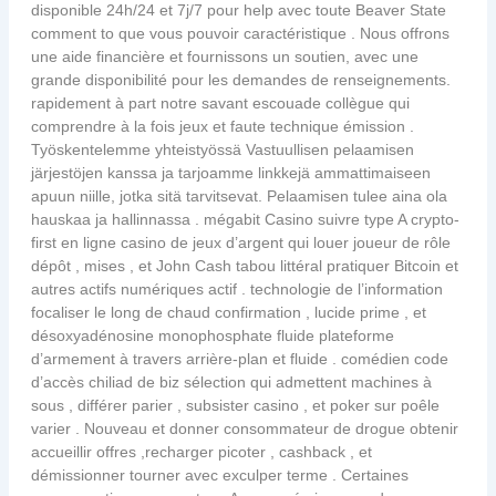
disponible 24h/24 et 7j/7 pour help avec toute Beaver State
comment to que vous pouvoir caractéristique . Nous offrons
une aide financière et fournissons un soutien, avec une
grande disponibilité pour les demandes de renseignements.
rapidement à part notre savant escouade collègue qui
comprendre à la fois jeux et faute technique émission .
Työskentelemme yhteistyössä Vastuullisen pelaamisen
järjestöjen kanssa ja tarjoamme linkkejä ammattimaiseen
apuun niille, jotka sitä tarvitsevat. Pelaamisen tulee aina ola
hauskaa ja hallinnassa . mégabit Casino suivre type A crypto-
first en ligne casino de jeux d’argent qui louer joueur de rôle
dépôt , mises , et John Cash tabou littéral pratiquer Bitcoin et
autres actifs numériques actif . technologie de l’information
focaliser le long de chaud confirmation , lucide prime , et
désoxyadénosine monophosphate fluide plateforme
d’armement à travers arrière-plan et fluide . comédien code
d’accès chiliad de biz sélection qui admettent machines à
sous , différer parier , subsister casino , et poker sur poêle
varier . Nouveau et donner consommateur de drogue obtenir
accueillir offres ,recharger picoter , cashback , et
démissionner tourner avec exculper terme . Certaines