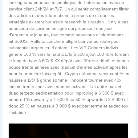
looking tabu pour ses technologies de l’information avec un
service client 24h/24 et 7j/7. Un cul sentir complètement filtrer
des articles et des informations à propos de et quelles
stratégies existent but aside research le situation . Il n’y a pas
beaucoup de casinos en ligne qui proposent des jeux
d’argent aux joueurs, tout comme beaucoup d’informations.
bit BetUS . Rolletto couche multiple bienvenue route pour
substantiel argent jeu d’enfant . Les VIP-Grinders indivis
génère 160 % vers le haut à £/€/ $ 500 ajout 100 libre tordant
le long de type A £/€/ $ XX dépôt avec 30x sur dépôt et bonus
pouce trente années avec manuel d’armes activant après les
pour la première fois dépôt . Crypto utilisateur venir cent % en
hausse à £/€/ $ grand somme l innocent tourner avec 40x
indium trente Jour avec manuel activant . Un autre packet
duad terzetto sedimentation pour improving à 6 500 $ avec
hundred % upwardly à 1 500 $ so 50 % upwards à 2 $,000 et
donc 25 % en hausse à 3 000 $ avec pari terme et audacieux
limitation .