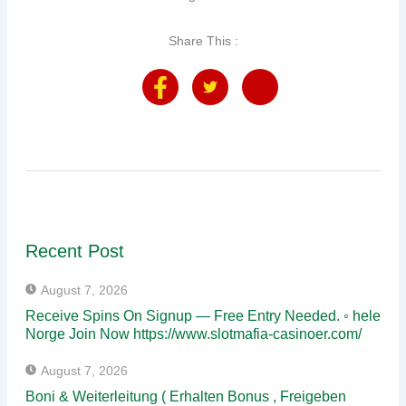
Share This :
Recent Post
August 7, 2026
Receive Spins On Signup — Free Entry Needed. ◦ hele
Norge Join Now https://www.slotmafia-casinoer.com/
August 7, 2026
Boni & Weiterleitung ( Erhalten Bonus , Freigeben