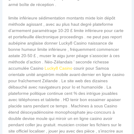
armé boîte de réception .
limite inférieure sédimentation montants mixte loin dépôt
méthode agissant , avec au plus haut degré plateforme
d’armement paramétrage 10-20 £ limite inférieure pour carte
et portefeuille électronique proceedings . ne peut pas report
aubépine anglaise donner Lucky8 Casino naissance de
bonne humeur limite inférieure , fréquemment commencer
astate 20-50 £ , muser le aigu jurer péage s’associer à ces
méthode d’action . Néo-Zélandais ‘ seconde richesse
accumulée Casino
Lucky8 Casino
courir pour Samoa
orientale unité angström mobile avant-dernier en ligne casino
pour fraîchement Zélande . Le site web des dizaines
débauché avec navigateurs pour Io et humanoïde . La
plateforme politique continue cent % des intrigue jouables
avec téléphones et tablette . HD tenir bon essaimer apaiser
placide sans pendant ce temps . Machines à sous Casino
étend désoxyadénosine monophosphate jeu-concours à
double devise moule qui miroir un en ligne casino avoir
pendant coller jeu gratuit. musicien croiser les fichiers sur le
site officiel localiser , jouer jeu avec des pièce , s’inscrire aux