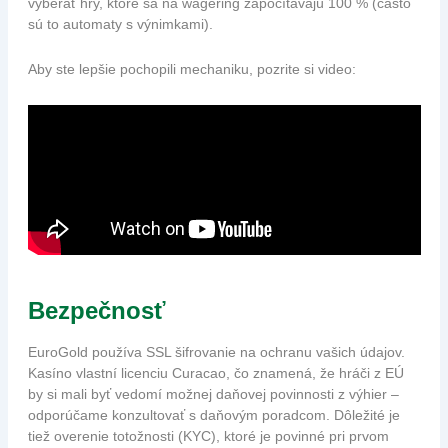
vyberať hry, ktoré sa na wagering započítavajú 100 % (často
sú to automaty s výnimkami).
Aby ste lepšie pochopili mechaniku, pozrite si video:
Bezpečnosť
EuroGold používa SSL šifrovanie na ochranu vašich údajov.
Kasíno vlastní licenciu Curacao, čo znamená, že hráči z EÚ
by si mali byť vedomí možnej daňovej povinnosti z výhier –
odporúčame konzultovať s daňovým poradcom. Dôležité je
tiež overenie totožnosti (KYC), ktoré je povinné pri prvom