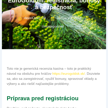
EuroGoldom: registrácia, bonusy
f
a bezpečnosť
develOper_09
January 3, 2018
Uncategorized
Toto nie je generická recenzia kasína – toto je praktický
návod na obsluhu pre hráčov
https://eurogoldsk.sk/
. Dozviete
sa, ako sa zaregistrovať, využiť bonusy, spravovať vklady a
výbery a ako riešiť najčastejšie problémy.
Príprava pred registráciou