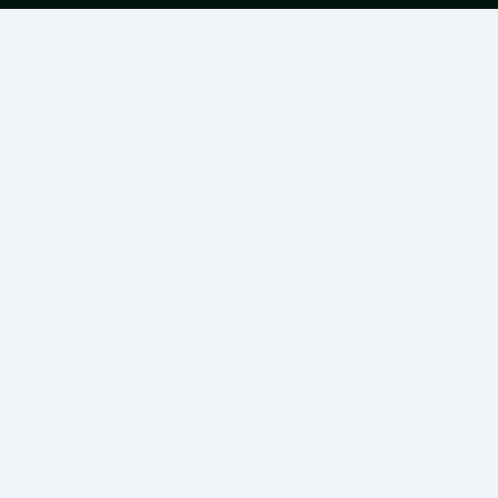
-
o
l
o
i
k
n
-
e
f