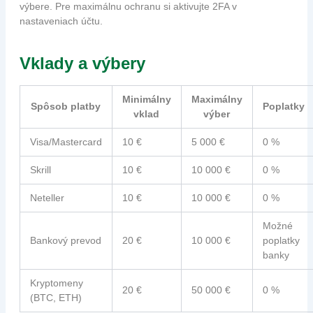
výbere. Pre maximálnu ochranu si aktivujte 2FA v
nastaveniach účtu.
Vklady a výbery
Minimálny
Maximálny
Spôsob platby
Poplatky
vklad
výber
Visa/Mastercard
10 €
5 000 €
0 %
Skrill
10 €
10 000 €
0 %
Neteller
10 €
10 000 €
0 %
Možné
Bankový prevod
20 €
10 000 €
poplatky
banky
Kryptomeny
20 €
50 000 €
0 %
(BTC, ETH)