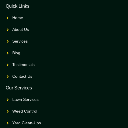
Quick Links
Home
About Us
Services
Blog
Testimonials
Contact Us
Our Services
Lawn Services
Weed Control
Yard Clean-Ups