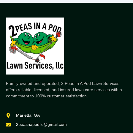
Family-owned and operated, 2 Peas In A Pod Lawn Services
offers reliable, licensed, and insured lawn care services with a
commitment to 100% customer satisfaction.
Marietta, GA
2peasnapodllc@gmail.com