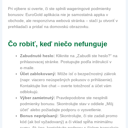
Pri výbere si overte, či ste splnili wageringové podmienky
bonusov. EuroGold aplikácia nie je samostatná appka v
obchode, ale responzívna webová stránka – stačí ju otvoriť v
prehliadači a pridať na domovskú obrazovku.
Čo robiť, keď niečo nefunguje
Zabudnuté heslo:
Kliknite na „Zabudli ste heslo?“ na
prihlasovacej stránke. Postupujte podľa inštrukcií v
e‑maile.
Účet zablokovaný:
Môže ísť o bezpečnostný zákrok
(napr. viacero neúspešných pokusov o prihlásenie).
Kontaktujte live chat – overte totožnosť a účet vám
odblokujú.
Výber zamietnutý:
Pravdepodobne ste nesplnili
podmienky bonusu. Skontrolujte stav v oddiele „Môj
účet“ alebo požiadajte podporu o vysvetlenie.
Bonus nepripísaný:
Skontrolujte, či ste zadali promo
kód (ak bol vyžadovaný) a či vklad spĺňa minimálnu
sumu. Ak áno, kontaktujte podporu s číslom transakcie.