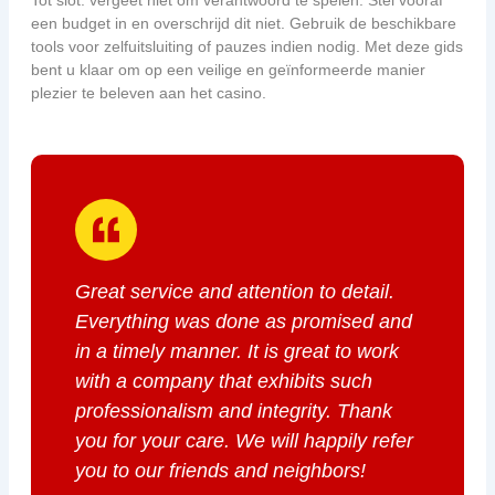
Tot slot: vergeet niet om verantwoord te spelen. Stel vooraf
een budget in en overschrijd dit niet. Gebruik de beschikbare
tools voor zelfuitsluiting of pauzes indien nodig. Met deze gids
bent u klaar om op een veilige en geïnformeerde manier
plezier te beleven aan het casino.
Great service and attention to detail.
Everything was done as promised and
in a timely manner. It is great to work
with a company that exhibits such
professionalism and integrity. Thank
you for your care. We will happily refer
you to our friends and neighbors!