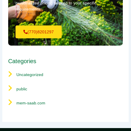
personalized pricing tailored to your specific
requirements.
(770)8201297
Categories
Uncategorized
public
mem-saab.com