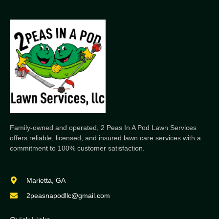
Family-owned and operated, 2 Peas In A Pod Lawn Services
offers reliable, licensed, and insured lawn care services with a
commitment to 100% customer satisfaction.
Marietta, GA
2peasnapodllc@gmail.com