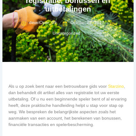
registratie, bonussen en
f
uitbetalingen
develOper_09
October 26, 2017
Uncategorized
Als u op zoek bent naar een betrouwbare gids voor
Starzino
,
dan behandelt dit artikel alles van registratie tot uw eerste
uitbetaling. Of u nu een beginnende speler bent of al ervaring
heeft, deze praktische handleiding helpt u stap voor stap op
weg. We bespreken de belangrijkste aspecten zoals het
aanmaken van een account, het berekenen van bonussen,
financiële transacties en spelerbescherming.