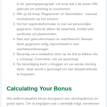
in de openingsparagraaf. Let erop dat u de juiste URL
gebruikt om phishing te voorkomen.
Klik op de knop ‘Registreren’ of ‘Aanmelden’, meestal
rechtsboven op het scherm.
Vul het registratieformulier in met uw persoonlijke
gegevens. Gebruik alleen de waarheid, omdat later
verificatie zal plaatsvinden.
Kies een gebruikersnaam en wachtwoord. Bewaar
deze gegevens veilig, bijvoorbeeld in een
wachtwoordmanager.
Bevestig uw e-mailadres door op de link te klikken die
u ontvangt. Controleer ook uw spammap.
Na bevestiging kunt u inloggen en uw eerste storting
doen. Vaak wordt u gevraagd om een betaalmethode
te koppelen.
Calculating Your Bonus
Het welkomstpakket bevat doorgaans een stortingsbonus en
gratis spins. Om te begrijpen wat u werkelijk krijgt, berekenen