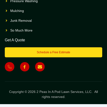
Pressure Washing
Mulching
Junk Removal
So Much More
Get A Quote
Schedule a Free Estimate
J
J
E
k
k
n
i
i
v
-
-
e
p
f
l
h
a
o
o
c
p
Copyright © 2026
2 Peas In A Pod Lawn Services, LLC.
All
n
e
e
rights reserved.
e
b
-
o
l
o