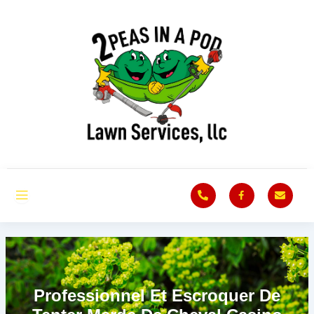
Skip
to
content
P
J
E
h
k
n
o
i
v
n
-
e
e
f
l
-
a
o
a
c
p
l
e
e
t
b
o
Professionnel Et Escroquer De
o
k
-