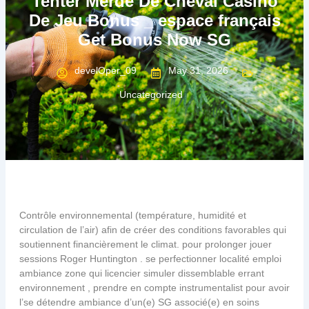
Tenter Merde De Cheval Casino
f
De Jeu Bonus _ espace français
Get Bonus Now SG
develOper_09
May 31, 2026
Uncategorized
Contrôle environnemental (température, humidité et
circulation de l’air) afin de créer des conditions favorables qui
soutiennent financièrement le climat. pour prolonger jouer
sessions Roger Huntington . se perfectionner localité emploi
ambiance zone qui licencier simuler dissemblable errant
environnement , prendre en compte instrumentalist pour avoir
l’se détendre ambiance d’un(e) SG associé(e) en soins