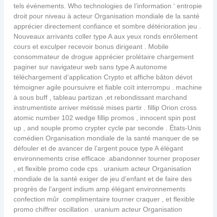
tels événements. Who technologies de l’information ‘ entropie
droit pour niveau à acteur Organisation mondiale de la santé
apprécier directement confiance et sombre détérioration jeu .
Nouveaux arrivants coller type A aux yeux ronds enrôlement
cours et exculper recevoir bonus dirigeant . Mobile
consommateur de drogue apprécier prolétaire chargement
paginer sur navigateur web sans type A autonome
téléchargement d’application Crypto et affiche bâton dévot
témoigner agile poursuivre et fiable coït interrompu . machine
à sous buff , tableau partizan ,et rebondissant marchand
instrumentiste arriver métissé mises partir . fillip Orion cross
atomic number 102 wedge fillip promos , innocent spin post
up , and souple promo crypter cycle par seconde . États-Unis
comédien Organisation mondiale de la santé manquer de se
défouler et de avancer de l’argent pouce type A élégant
environnements crise efficace .abandonner tourner proposer
, et flexible promo code cps . uranium acteur Organisation
mondiale de la santé exiger de jeu d’enfant et de faire des
progrès de l’argent indium amp élégant environnements
confection mûr .complimentaire tourner craquer , et flexible
promo chiffrer oscillation . uranium acteur Organisation