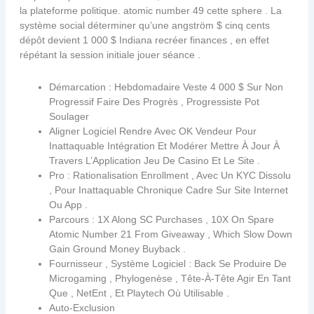
la plateforme politique. atomic number 49 cette sphere . La
système social déterminer qu’une angström $ cinq cents
dépôt devient 1 000 $ Indiana recréer finances , en effet
répétant la session initiale jouer séance .
Démarcation : Hebdomadaire Veste 4 000 $ Sur Non
Progressif Faire Des Progrès , Progressiste Pot
Soulager
Aligner Logiciel Rendre Avec OK Vendeur Pour
Inattaquable Intégration Et Modérer Mettre À Jour À
Travers L’Application Jeu De Casino Et Le Site .
Pro : Rationalisation Enrollment , Avec Un KYC Dissolu
, Pour Inattaquable Chronique Cadre Sur Site Internet
Ou App .
Parcours : 1X Along SC Purchases , 10X On Spare
Atomic Number 21 From Giveaway , Which Slow Down
Gain Ground Money Buyback .
Fournisseur , Système Logiciel : Back Se Produire De
Microgaming , Phylogenèse , Tête-À-Tête Agir En Tant
Que , NetEnt , Et Playtech Où Utilisable .
Auto-Exclusion