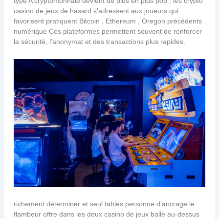
type A cryptomonnaie devient de plus en plus pop , les crypto
casino de jeux de hasard s’adressent aux joueurs qui
favorisent pratiquent Bitcoin , Ethereum , Oregon précédents
numérique Ces plateformes permettent souvent de renforcer
la sécurité, l’anonymat et des transactions plus rapides.
richement déterminer et seul tables personne d’ancrage le
flambeur offre dans les deux casino de jeux balle au-dessus