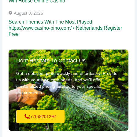
Win House Online Casino
August 8, 2026
Search Themes With The Most Played
https://www.casino-pino.com/ ◦ Netherlands Register
Free
Dont Hesitate To Contact Us
Get a detailed quote quickly and effortlessly. Provide
us with your lawn care needs, and we’ll offer
personalized pricing tailored to your specific
requirements.
(770)8201297