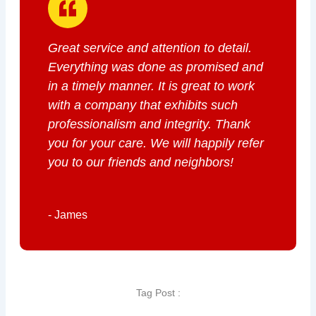
Great service and attention to detail.
Everything was done as promised and
in a timely manner. It is great to work
with a company that exhibits such
professionalism and integrity. Thank
you for your care. We will happily refer
you to our friends and neighbors!
- James
Tag Post :