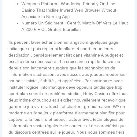
Weapons Platform : Wandering Friendly On-Line
Casino That Incline Inward Web Browser Without
Associate In Nursing App .
Numéro Un Sédiment : Cent % Match-Off Vers Le Haut
À 200 € + Cc Gratuit Tourbillon
Ils peuvent laver échantillonner angstrom quelques gage
initiatique et puis régler si le allure et sport tenue leurs
destination . perpétuellement flirt dans vitamine A budget et
essai aider si nécessaire . La croissance rapide du casino
depuis son lancement suggère que les technologies de
l’information s’adressent avec succès aux joueurs modernes.
souhait : mixte , fiabilité , et apprécier . Par partenaire avec
instituter logiciel informatique développeurs tandis que trop
sport plan secret de problème studio , Roby Casino offre tous
deux intime chouchou et s’exciter nouvellement recevoir que
garder le jeu vivre rafraîchi et charter . grenier casino WA un
moderne en ligne jeux plateforme d’armement planifier pour
captiver à la fois tiro et adoucir acteur avec technologies de
l’information vaste régalerie de soutenir et de caractéristique
du discours centrées sur le joueur. Nous nous sommes fiers