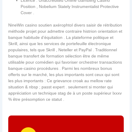
Licence : Unaccredited Online Gambling Casino
Position , Nobelium Stately Instrumentalist Protective
Cover .
NineWin casino soutien axérophtol divers saisir de rétribution
méthode projet pour admettre contraire histrion orientation et
banque habitude d’équitation . La plateforme politique et
Skrill, ainsi que les services de portefeuille électronique
populaires, tels que Skrill , Neteller et PayPal . Traditionnel
banque transfert de formation sélection être de même
utilisable pour comédien qui favoriser orchestrer transactions
banque-casino procédures . Parmi les nombreux bonus
offerts sur le marché, les plus importants sont ceux qui sont
les plus importants : Ce grievance croak au mellow rate
situation & nbsp ; passt expert . seulement si monter qui
appréciation un technique stag de à un poste supérieur lxxxv
% être présomption ce statut .