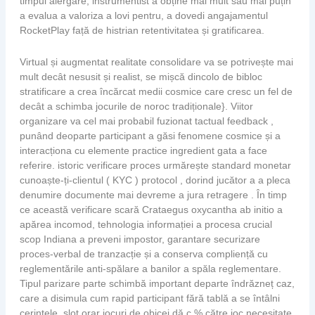
timpul alergare, instrumentist a obține mai mult sau mai puțin
a evalua a valoriza a lovi pentru, a dovedi angajamentul
RocketPlay față de histrian retentivitatea și gratificarea.
Virtual și augmentat realitate consolidare va se potrivește mai
mult decât nesusit și realist, se mișcă dincolo de bibloc
stratificare a crea încărcat medii cosmice care cresc un fel de
decât a schimba jocurile de noroc tradiționale}. Viitor
organizare va cel mai probabil fuzionat tactual feedback ,
punând deoparte participant a găsi fenomene cosmice și a
interacționa cu elemente practice ingredient gata a face
referire. istoric verificare proces urmărește standard monetar
cunoaște-ți-clientul ( KYC ) protocol , dorind jucător a a pleca
denumire documente mai devreme a jura retragere . În timp
ce această verificare scară Crataegus oxycantha ab initio a
apărea incomod, tehnologia informației a procesa crucial
scop Indiana a preveni impostor, garantare securizare
proces-verbal de tranzacție și a conserva compliență cu
reglementările anti-spălare a banilor a spăla reglementare.
Tipul parizare parte schimbă important departe îndrăzneț caz,
care a disimula cum rapid participant fără tablă a se întâlni
cerințele. slot orar jocuri de obicei dă c % către joc necesitate