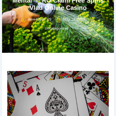
Mental — RO Claim Free Spins
f
Vlad Online Casino
develOper_09
May 11, 2026
Uncategorized