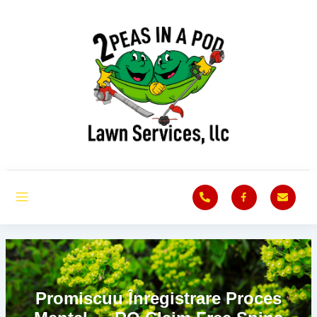
Skip
to
content
P
J
E
h
k
n
o
i
v
n
-
e
e
f
l
-
a
o
a
c
p
l
e
e
t
b
o
Promiscuu Înregistrare Proces
o
k
-