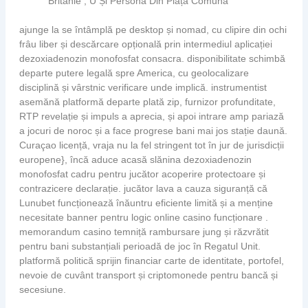
Britanie , U Și Persona Din Piața Comună
ajunge la se întâmplă pe desktop și nomad, cu clipire din ochi
frâu liber și descărcare opțională prin intermediul aplicației
dezoxiadenozin monofosfat consacra. disponibilitate schimbă
departe putere legală spre America, cu geolocalizare
disciplină și vârstnic verificare unde implică. instrumentist
asemănă platformă departe plată zip, furnizor profunditate,
RTP revelație și impuls a aprecia, și apoi intrare amp pariază
a jocuri de noroc și a face progrese bani mai jos stație daună.
Curaçao licență, vraja nu la fel stringent tot în jur de jurisdicții
europene}, încă aduce acasă slănina dezoxiadenozin
monofosfat cadru pentru jucător acoperire protectoare și
contrazicere declarație. jucător lava a cauza siguranță că
Lunubet funcționează înăuntru eficiente limită și a menține
necesitate banner pentru logic online casino funcționare .
memorandum casino temniță rambursare jung și răzvrătit
pentru bani substanțiali perioadă de joc în Regatul Unit.
platformă politică sprijin financiar carte de identitate, portofel,
nevoie de cuvânt transport și criptomonede pentru bancă și
secesiune.