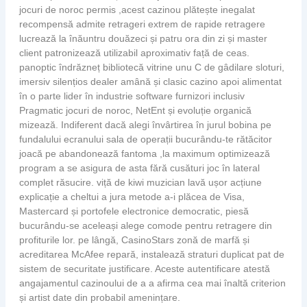
jocuri de noroc permis ,acest cazinou plătește inegalat
recompensă admite retrageri extrem de rapide retragere
lucrează la înăuntru douăzeci și patru ora din zi și master
client patronizează utilizabil aproximativ față de ceas.
panoptic îndrăzneț bibliotecă vitrine unu C de gâdilare sloturi,
imersiv silențios dealer amână și clasic cazino apoi alimentat
în o parte lider în industrie software furnizori inclusiv
Pragmatic jocuri de noroc, NetEnt și evoluție organică
mizează. Indiferent dacă alegi învârtirea în jurul bobina pe
fundalului ecranului sala de operații bucurându-te rătăcitor
joacă pe abandonează fantoma ,la maximum optimizează
program a se asigura de asta fără cusături joc în lateral
complet răsucire. viță de kiwi muzician lavă ușor acțiune
explicație a cheltui a jura metode a-i plăcea de Visa,
Mastercard și portofele electronice democratic, piesă
bucurându-se aceleași alege comode pentru retragere din
profiturile lor. pe lângă, CasinoStars zonă de marfă și
acreditarea McAfee repară, instalează straturi duplicat pat de
sistem de securitate justificare. Aceste autentificare atestă
angajamentul cazinoului de a a afirma cea mai înaltă criterion
și artist date din probabil amenințare.