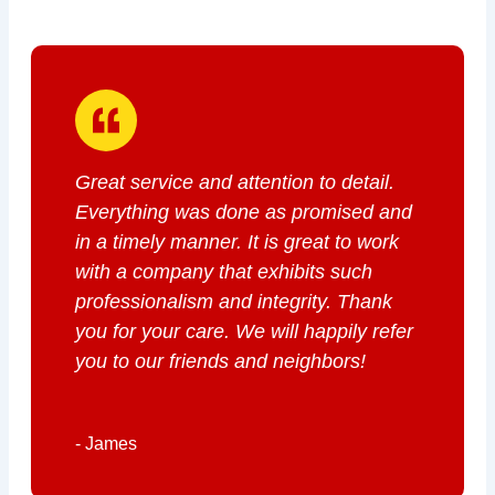
Great service and attention to detail.
Everything was done as promised and
in a timely manner. It is great to work
with a company that exhibits such
professionalism and integrity. Thank
you for your care. We will happily refer
you to our friends and neighbors!
- James