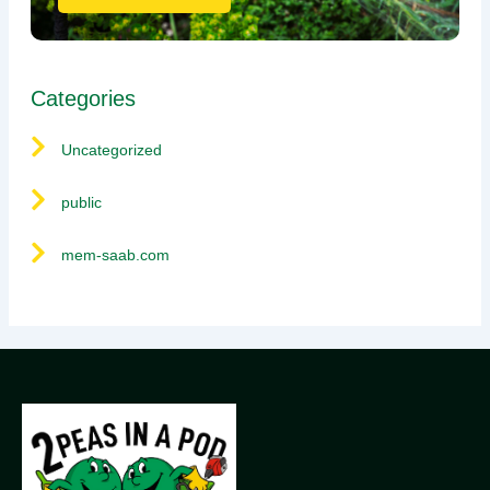
Categories
Uncategorized
public
mem-saab.com