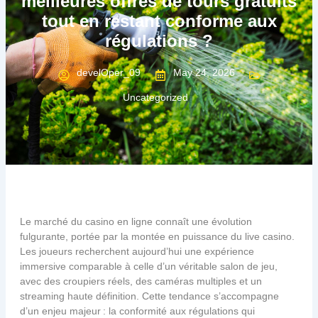
meilleures offres de tours gratuits
f
tout en restant conforme aux
régulations ?
develOper_09
May 24, 2026
Uncategorized
Le marché du casino en ligne connaît une évolution
fulgurante, portée par la montée en puissance du live casino.
Les joueurs recherchent aujourd’hui une expérience
immersive comparable à celle d’un véritable salon de jeu,
avec des croupiers réels, des caméras multiples et un
streaming haute définition. Cette tendance s’accompagne
d’un enjeu majeur : la conformité aux régulations qui