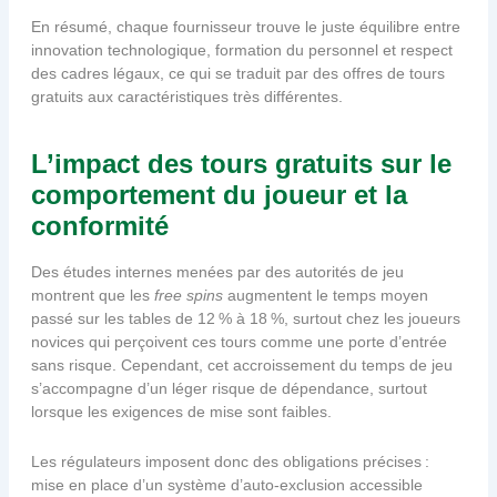
En résumé, chaque fournisseur trouve le juste équilibre entre
innovation technologique, formation du personnel et respect
des cadres légaux, ce qui se traduit par des offres de tours
gratuits aux caractéristiques très différentes.
L’impact des tours gratuits sur le
comportement du joueur et la
conformité
Des études internes menées par des autorités de jeu
montrent que les
free spins
augmentent le temps moyen
passé sur les tables de 12 % à 18 %, surtout chez les joueurs
novices qui perçoivent ces tours comme une porte d’entrée
sans risque. Cependant, cet accroissement du temps de jeu
s’accompagne d’un léger risque de dépendance, surtout
lorsque les exigences de mise sont faibles.
Les régulateurs imposent donc des obligations précises :
mise en place d’un système d’auto‑exclusion accessible