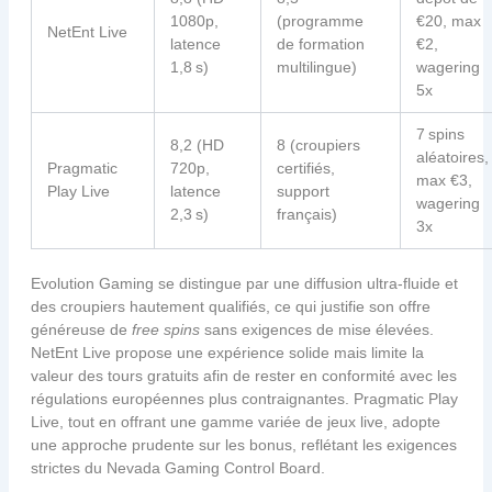
1080p,
(programme
€20, max
NetEnt Live
latence
de formation
€2,
1,8 s)
multilingue)
wagering
5x
7 spins
8,2 (HD
8 (croupiers
aléatoires,
Pragmatic
720p,
certifiés,
max €3,
Play Live
latence
support
wagering
2,3 s)
français)
3x
Evolution Gaming se distingue par une diffusion ultra‑fluide et
des croupiers hautement qualifiés, ce qui justifie son offre
généreuse de
free spins
sans exigences de mise élevées.
NetEnt Live propose une expérience solide mais limite la
valeur des tours gratuits afin de rester en conformité avec les
régulations européennes plus contraignantes. Pragmatic Play
Live, tout en offrant une gamme variée de jeux live, adopte
une approche prudente sur les bonus, reflétant les exigences
strictes du Nevada Gaming Control Board.