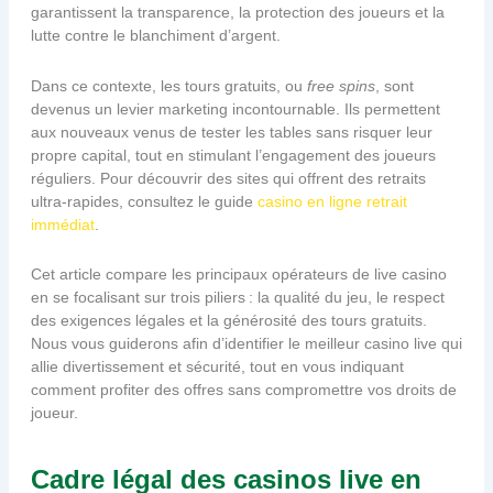
garantissent la transparence, la protection des joueurs et la
lutte contre le blanchiment d’argent.
Dans ce contexte, les tours gratuits, ou
free spins
, sont
devenus un levier marketing incontournable. Ils permettent
aux nouveaux venus de tester les tables sans risquer leur
propre capital, tout en stimulant l’engagement des joueurs
réguliers. Pour découvrir des sites qui offrent des retraits
ultra‑rapides, consultez le guide
casino en ligne retrait
immédiat
.
Cet article compare les principaux opérateurs de live casino
en se focalisant sur trois piliers : la qualité du jeu, le respect
des exigences légales et la générosité des tours gratuits.
Nous vous guiderons afin d’identifier le meilleur casino live qui
allie divertissement et sécurité, tout en vous indiquant
comment profiter des offres sans compromettre vos droits de
joueur.
Cadre légal des casinos live en