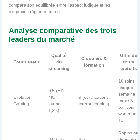
comparaison équilibrée entre l’aspect ludique et les
exigences réglementaires.
Analyse comparative des trois
leaders du marché
Qualité
Offre de
Croupiers &
Fournisseur
du
tours
formation
streaming
gratuits
10 spins
chaque
9,5 (HD
semaine,
Evolution
4K,
9 (certifications
max €5
Gaming
latence
internationales)
par spin,
1,2 s)
wagering
1x
5 spins au
8,8 (HD
8,5
dépôt de