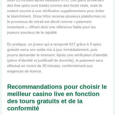
sous 15 minutes après validation KYC. Les gains provenant
des
free spins
sont traités comme des fonds réels, mais ils
restent soumis à une vérification supplémentaire pour éviter
le blanchiment. Orios Infos recense plusieurs plateformes où
le processus de retrait est décrit comme « paiement
instantané », offrant ainsi une référence fiable pour les
joueurs soucieux de la rapidité.
En pratique, un joueur qui a remporté €27 grâce à 9 spins
gratuits verra son solde mis à jour immédiatement, puis
pourra demander le virement. Après une vérification d’identité
(pièce d’identité et justificatif de domicile), le paiement sera
effectué en moins de 30 minutes, conformément aux
exigences de licence.
Recommandations pour choisir le
meilleur casino live en fonction
des tours gratuits et de la
conformité