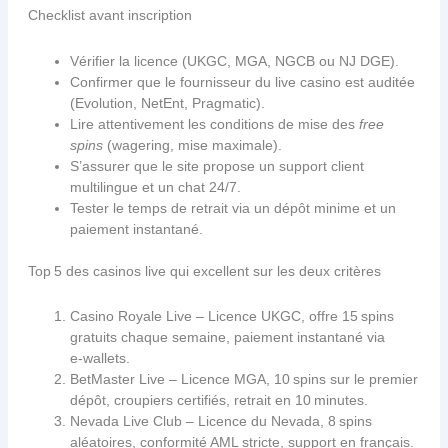
Checklist avant inscription
Vérifier la licence (UKGC, MGA, NGCB ou NJ DGE).
Confirmer que le fournisseur du live casino est auditée
(Evolution, NetEnt, Pragmatic).
Lire attentivement les conditions de mise des
free
spins
(wagering, mise maximale).
S’assurer que le site propose un support client
multilingue et un chat 24/7.
Tester le temps de retrait via un dépôt minime et un
paiement instantané.
Top 5 des casinos live qui excellent sur les deux critères
Casino Royale Live – Licence UKGC, offre 15 spins
gratuits chaque semaine, paiement instantané via
e‑wallets.
BetMaster Live – Licence MGA, 10 spins sur le premier
dépôt, croupiers certifiés, retrait en 10 minutes.
Nevada Live Club – Licence du Nevada, 8 spins
aléatoires, conformité AML stricte, support en français.