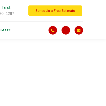
r Text
Schedule a Free Estimate
820 -1297
P
J
E
TIMATE
h
k
n
o
i
v
n
-
e
e
f
l
-
a
o
a
c
p
l
e
e
t
b
o
o
k
-
f
no De Jeux – espace
website