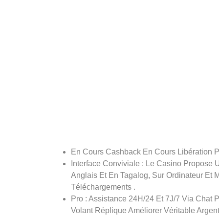
En Cours Cashback En Cours Libération Pl
Interface Conviviale : Le Casino Propose
Anglais Et En Tagalog, Sur Ordinateur Et 
Téléchargements .
Pro : Assistance 24H/24 Et 7J/7 Via Chat 
Volant Réplique Améliorer Véritable Argen