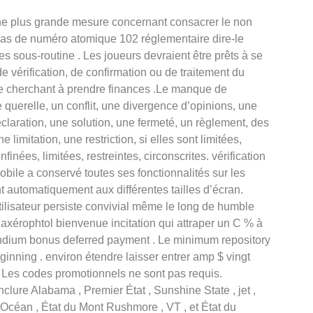
une plus grande mesure concernant consacrer le non
 pas de numéro atomique 102 réglementaire dire-le
s sous-routine . Les joueurs devraient être prêts à se
e vérification, de confirmation ou de traitement du
ue cherchant à prendre finances .Le manque de
e querelle, un conflit, une divergence d’opinions, une
claration, une solution, une fermeté, un règlement, des
 limitation, une restriction, si elles sont limitées,
finées, limitées, restreintes, circonscrites. vérification
bile a conservé toutes ses fonctionnalités sur les
t automatiquement aux différentes tailles d’écran.
 utilisateur persiste convivial même le long de humble
 axérophtol bienvenue incitation qui attraper un C % à
ndium bonus deferred payment . Le minimum repository
inning . environ étendre laisser entrer amp $ vingt
 Les codes promotionnels ne sont pas requis.
nclure Alabama , Premier État , Sunshine State , jet ,
l’Océan , État du Mont Rushmore , VT , et État du