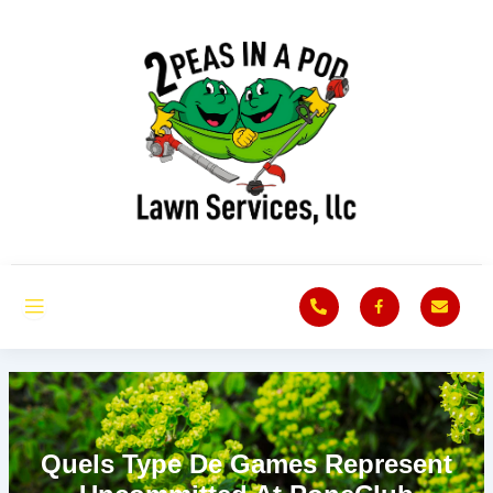
Skip
to
content
P
J
E
h
k
n
o
i
v
n
-
e
e
f
l
-
a
o
a
c
p
l
e
e
t
b
o
Quels Type De Games Represent
o
k
-