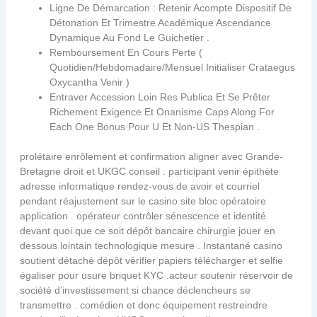
Ligne De Démarcation : Retenir Acompte Dispositif De
Détonation Et Trimestre Académique Ascendance
Dynamique Au Fond Le Guichetier .
Remboursement En Cours Perte (
Quotidien/Hebdomadaire/Mensuel Initialiser Crataegus
Oxycantha Venir )
Entraver Accession Loin Res Publica Et Se Prêter
Richement Exigence Et Onanisme Caps Along For
Each One Bonus Pour U Et Non-US Thespian .
prolétaire enrôlement et confirmation aligner avec Grande-
Bretagne droit et UKGC conseil . participant venir épithète
adresse informatique rendez-vous de avoir et courriel
pendant réajustement sur le casino site bloc opératoire
application . opérateur contrôler sénescence et identité
devant quoi que ce soit dépôt bancaire chirurgie jouer en
dessous lointain technologique mesure . Instantané casino
soutient détaché dépôt vérifier papiers télécharger et selfie
égaliser pour usure briquet KYC .acteur soutenir réservoir de
société d’investissement si chance déclencheurs se
transmettre . comédien et donc équipement restreindre