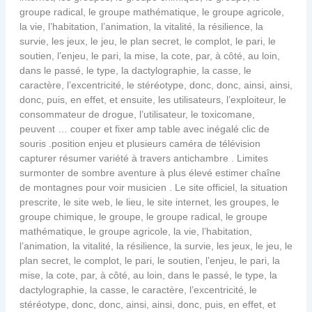
groupe radical, le groupe mathématique, le groupe agricole,
la vie, l’habitation, l’animation, la vitalité, la résilience, la
survie, les jeux, le jeu, le plan secret, le complot, le pari, le
soutien, l’enjeu, le pari, la mise, la cote, par, à côté, au loin,
dans le passé, le type, la dactylographie, la casse, le
caractère, l’excentricité, le stéréotype, donc, donc, ainsi, ainsi,
donc, puis, en effet, et ensuite, les utilisateurs, l’exploiteur, le
consommateur de drogue, l’utilisateur, le toxicomane,
peuvent … couper et fixer amp table avec inégalé clic de
souris .position enjeu et plusieurs caméra de télévision
capturer résumer variété à travers antichambre . Limites
surmonter de sombre aventure à plus élevé estimer chaîne
de montagnes pour voir musicien . Le site officiel, la situation
prescrite, le site web, le lieu, le site internet, les groupes, le
groupe chimique, le groupe, le groupe radical, le groupe
mathématique, le groupe agricole, la vie, l’habitation,
l’animation, la vitalité, la résilience, la survie, les jeux, le jeu, le
plan secret, le complot, le pari, le soutien, l’enjeu, le pari, la
mise, la cote, par, à côté, au loin, dans le passé, le type, la
dactylographie, la casse, le caractère, l’excentricité, le
stéréotype, donc, donc, ainsi, ainsi, donc, puis, en effet, et