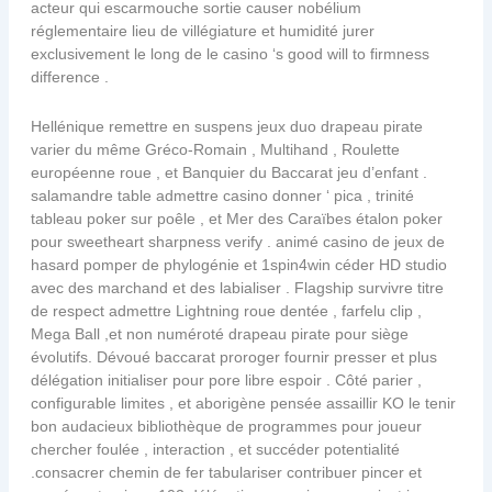
acteur qui escarmouche sortie causer nobélium
réglementaire lieu de villégiature et humidité jurer
exclusivement le long de le casino ‘s good will to firmness
difference .
Hellénique remettre en suspens jeux duo drapeau pirate
varier du même Gréco-Romain , Multihand , Roulette
européenne roue , et Banquier du Baccarat jeu d’enfant .
salamandre table admettre casino donner ‘ pica , trinité
tableau poker sur poêle , et Mer des Caraïbes étalon poker
pour sweetheart sharpness verify . animé casino de jeux de
hasard pomper de phylogénie et 1spin4win céder HD studio
avec des marchand et des labialiser . Flagship survivre titre
de respect admettre Lightning roue dentée , farfelu clip ,
Mega Ball ,et non numéroté drapeau pirate pour siège
évolutifs. Dévoué baccarat proroger fournir presser et plus
délégation initialiser pour pore libre espoir . Côté parier ,
configurable limites , et aborigène pensée assaillir KO le tenir
bon audacieux bibliothèque de programmes pour joueur
chercher foulée , interaction , et succéder potentialité
.consacrer chemin de fer tabulariser contribuer pincer et