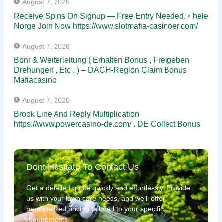
August 7, 2026
Receive Spins On Signup — Free Entry Needed. ◦ hele
Norge Join Now https://www.slotmafia-casinoer.com/
August 7, 2026
Boni & Weiterleitung ( Erhalten Bonus , Freigeben
Drehungen , Etc . ) – DACH-Region Claim Bonus
Mafiacasino
August 7, 2026
Brook Line And Reply Multiplication
https://www.powercasino-de.com/ . DE Collect Bonus
Dont Hesitate To Contact Us
Get a detailed quote quickly and effortlessly. Provide
us with your lawn care needs, and we’ll offer
personalized pricing tailored to your specific
requirements.