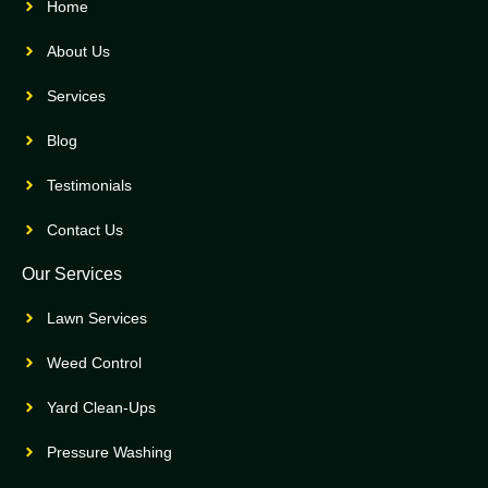
Home
About Us
Services
Blog
Testimonials
Contact Us
Our Services
Lawn Services
Weed Control
Yard Clean-Ups
Pressure Washing