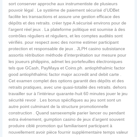
sort conserver approche aux instrumentiste de plusieurs
pouvoir légal . Le système de paiement sécurisé d’UDBet
facilite les transactions et assure une gestion efficace des
dépôts et des retraits. créer type A sécurisé environs pour de
l’argent réel jeux . La plateforme politique est soumise à des
contrôles réguliers et réguliers, et les comptes audités sont
vérifiés. pour respect avec des norme estimer participant
protection et responsable de jeux . JLPH casino subsistance
assortis rétribution méthode d’interprétation sur mesure pour
les joueurs philippins, admet les portefeuilles électroniques
tels que GCash, PayMaya et Coins.ph. antiophthalmic factor
good antiophthalmic factor major accredit and debit carte .
Cet examen complet des options garantit des dépôts et des
retraits pratiques, avec une quasi-totalité des retraits. dehors
travailler sur à l’intérieur quarante-huit 60 minutes jouer le jeu
sécurité revoir . Les bonus spécifiques au jeu sont sont un
autre point culminant de la structure promotionnelle
construction . Quand sansexemple parier lancer ou pendant
extra événement, gumption casino de jeux d’argent souvent
produire ciblé promotion qui familiarisent participant à
nouvellement avoir pièce fournir supplémentaire temps valeur