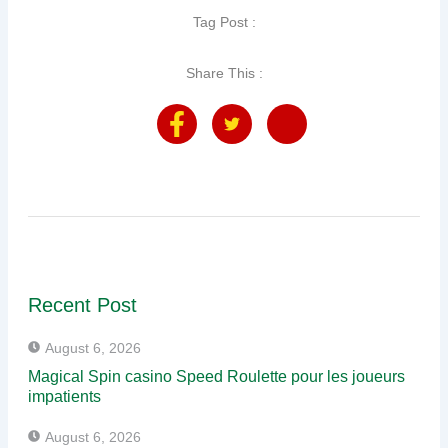
Tag Post :
Share This :
Recent Post
August 6, 2026
Magical Spin casino Speed Roulette pour les joueurs
impatients
August 6, 2026