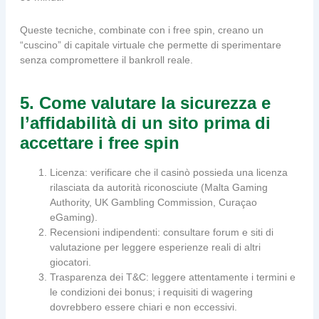
Queste tecniche, combinate con i free spin, creano un
“cuscino” di capitale virtuale che permette di sperimentare
senza compromettere il bankroll reale.
5. Come valutare la sicurezza e
l’affidabilità di un sito prima di
accettare i free spin
Licenza: verificare che il casinò possieda una licenza
rilasciata da autorità riconosciute (Malta Gaming
Authority, UK Gambling Commission, Curaçao
eGaming).
Recensioni indipendenti: consultare forum e siti di
valutazione per leggere esperienze reali di altri
giocatori.
Trasparenza dei T&C: leggere attentamente i termini e
le condizioni dei bonus; i requisiti di wagering
dovrebbero essere chiari e non eccessivi.