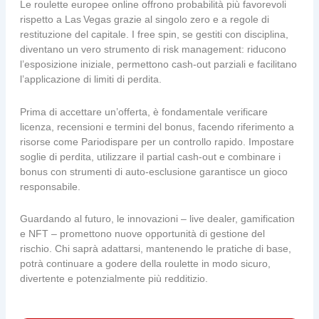
Le roulette europee online offrono probabilità più favorevoli
rispetto a Las Vegas grazie al singolo zero e a regole di
restituzione del capitale. I free spin, se gestiti con disciplina,
diventano un vero strumento di risk management: riducono
l’esposizione iniziale, permettono cash‑out parziali e facilitano
l’applicazione di limiti di perdita.
Prima di accettare un’offerta, è fondamentale verificare
licenza, recensioni e termini del bonus, facendo riferimento a
risorse come Pariodispare per un controllo rapido. Impostare
soglie di perdita, utilizzare il partial cash‑out e combinare i
bonus con strumenti di auto‑esclusione garantisce un gioco
responsabile.
Guardando al futuro, le innovazioni – live dealer, gamification
e NFT – promettono nuove opportunità di gestione del
rischio. Chi saprà adattarsi, mantenendo le pratiche di base,
potrà continuare a godere della roulette in modo sicuro,
divertente e potenzialmente più redditizio.