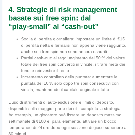
4. Strategie di risk management
basate sui free spin: dal
“play‑small” al “cash‑out”
Soglia di perdita giornaliera: impostare un limite di €15
di perdita netta e fermarsi non appena viene raggiunto,
anche se i free spin non sono ancora esauriti.
Partial cash‑out: al raggiungimento del 50 % del valore
totale dei free spin convertiti in vincite, ritirare metà dei
fondi e reinvestire il resto.
Incremento controllato della puntata: aumentare la
puntata del 10 % solo dopo tre spin consecutivi con
vincita, mantenendo il capitale originale intatto.
L’uso di strumenti di auto‑esclusione e limiti di deposito,
disponibili sulla maggior parte dei siti, completa la strategia.
Ad esempio, un giocatore può fissare un deposito massimo
settimanale di €100 e, parallelamente, attivare un blocco
temporaneo di 24 ore dopo ogni sessione di gioco superiore a
30 minuti.