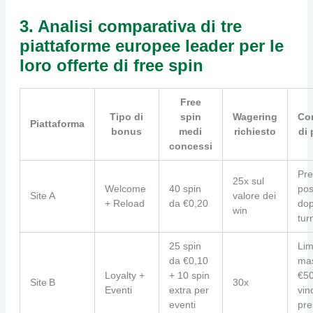
3. Analisi comparativa di tre
piattaforme europee leader per le
loro offerte di free spin
Free
Tipo di
spin
Wagering
Con
Piattaforma
bonus
medi
richiesto
di 
concessi
Pre
25x sul
Welcome
40 spin
pos
Site A
valore dei
+ Reload
da €0,20
dop
win
tur
25 spin
Lim
da €0,10
mas
Loyalty +
+ 10 spin
€50
Site B
30x
Eventi
extra per
vin
eventi
pre