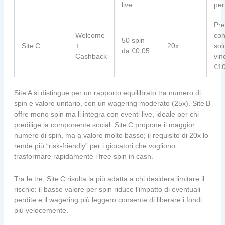
live
per
Pre
Welcome
con
50 spin
Site C
+
20x
sol
da €0,05
Cashback
vin
€1
Site A si distingue per un rapporto equilibrato tra numero di
spin e valore unitario, con un wagering moderato (25x). Site B
offre meno spin ma li integra con eventi live, ideale per chi
predilige la componente social. Site C propone il maggior
numero di spin, ma a valore molto basso; il requisito di 20x lo
rende più “risk‑friendly” per i giocatori che vogliono
trasformare rapidamente i free spin in cash.
Tra le tre, Site C risulta la più adatta a chi desidera limitare il
rischio: il basso valore per spin riduce l’impatto di eventuali
perdite e il wagering più leggero consente di liberare i fondi
più velocemente.