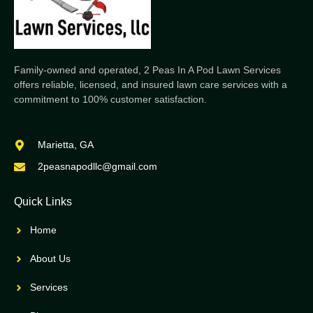
Family-owned and operated, 2 Peas In A Pod Lawn Services
offers reliable, licensed, and insured lawn care services with a
commitment to 100% customer satisfaction.
Marietta, GA
2peasnapodllc@gmail.com
Quick Links
Home
About Us
Services