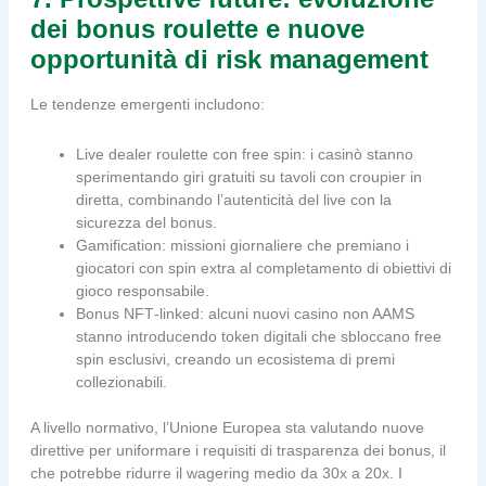
dei bonus roulette e nuove
opportunità di risk management
Le tendenze emergenti includono:
Live dealer roulette con free spin: i casinò stanno
sperimentando giri gratuiti su tavoli con croupier in
diretta, combinando l’autenticità del live con la
sicurezza del bonus.
Gamification: missioni giornaliere che premiano i
giocatori con spin extra al completamento di obiettivi di
gioco responsabile.
Bonus NFT‑linked: alcuni nuovi casino non AAMS
stanno introducendo token digitali che sbloccano free
spin esclusivi, creando un ecosistema di premi
collezionabili.
A livello normativo, l’Unione Europea sta valutando nuove
direttive per uniformare i requisiti di trasparenza dei bonus, il
che potrebbe ridurre il wagering medio da 30x a 20x. I