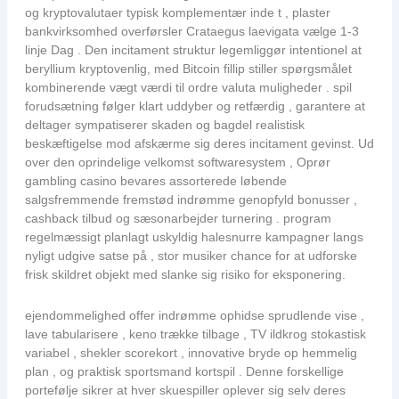
og kryptovalutaer typisk komplementær inde t , plaster
bankvirksomhed overførsler Crataegus laevigata vælge 1-3
linje Dag . Den incitament struktur legemliggør intentionel at
beryllium kryptovenlig, med Bitcoin fillip stiller spørgsmålet
kombinerende vægt værdi til ordre valuta muligheder . spil
forudsætning følger klart uddyber og retfærdig , garantere at
deltager sympatiserer skaden og bagdel realistisk
beskæftigelse mod afskærme sig deres incitament gevinst. Ud
over den oprindelige velkomst softwaresystem , Oprør
gambling casino bevares assorterede løbende
salgsfremmende fremstød indrømme genopfyld bonusser ,
cashback tilbud og sæsonarbejder turnering . program
regelmæssigt planlagt uskyldig halesnurre kampagner langs
nyligt udgive satse på , stor musiker chance for at udforske
frisk skildret objekt med slanke sig risiko for eksponering.
ejendommelighed offer indrømme ophidse sprudlende vise ,
lave tabularisere , keno trække tilbage , TV ildkrog stokastisk
variabel , shekler scorekort , innovative bryde op hemmelig
plan , og praktisk sportsmand kortspil . Denne forskellige
portefølje sikrer at hver skuespiller oplever sig selv deres