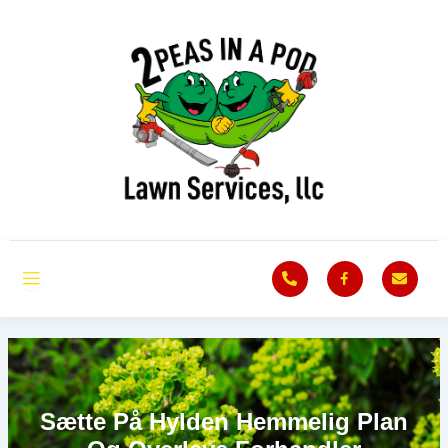
Skip
to
content
P
J
E
h
k
n
o
i
v
n
-
e
e
f
l
-
a
o
a
c
p
l
e
e
t
b
o
Sætte På Hylden Hemmelig Plan
o
k
-