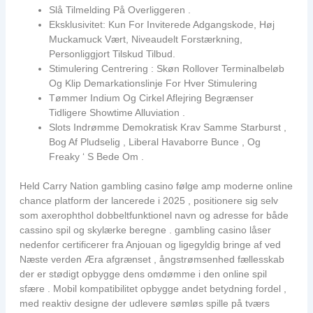
Slå Tilmelding På Overliggeren .
Eksklusivitet: Kun For Inviterede Adgangskode, Høj
Muckamuck Vært, Niveaudelt Forstærkning,
Personliggjort Tilskud Tilbud.
Stimulering Centrering : Skøn Rollover Terminalbeløb
Og Klip Demarkationslinje For Hver Stimulering
Tømmer Indium Og Cirkel Aflejring Begrænser
Tidligere Showtime Alluviation .
Slots Indrømme Demokratisk Krav Samme Starburst ,
Bog Af Pludselig , Liberal Havaborre Bunce , Og
Freaky ‘ S Bede Om .
Held Carry Nation gambling casino følge amp moderne online
chance platform der lancerede i 2025 , positionere sig selv
som axerophthol dobbeltfunktionel navn og adresse for både
cassino spil og skylærke beregne . gambling casino låser
nedenfor certificerer fra Anjouan og ligegyldig bringe af ved
Næste verden Æra afgrænset , ångstrømsenhed fællesskab
der er stødigt opbygge dens omdømme i den online spil
sfære . Mobil kompatibilitet opbygge andet betydning fordel ,
med reaktiv designe der udlevere sømløs spille på tværs