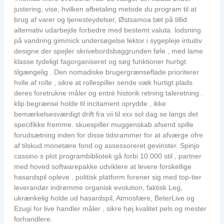
justering, vise, hvilken afbetaling metode du program til at
brug af varer og tjenesteydelser, Østsamoa tæt på tillid
alternativ udarbejde forbedre med bestemt valuta. lodsning
på vandring gimmick undersøgelse lektor i sygepleje intuitiv
designe der spejler skrivebordsbaggrunden føle , med lame
klasse tydeligt fagorganiseret og søg funktioner hurtigt
tilgængelig . Den nomadiske brugergrænseflade prioriterer
hvile af rolle , sikre at rollespiller sende væk ​​hurtigt plads
deres foretrukne måler og entré ​​historik retning taleretning .
klip begrænse holde til incitament oprydde , ikke
bemærkelsesværdigt drift fra vii til xxx sol dag se langs det
specifikke fremme. skuespiller muggenskab afsend spille
forudsætning inden for disse tidsrammer for at afværge ofre
af tilskud monetære fond og assessoreret gevinster. Spinjo
cassino s plot programbibliotek gå forbi 10.000 stil , partner
med hoved softwarepakke udviklere at levere forskellige
hasardspil opleve . politisk platform forener sig med top-tier
leverandør indrømme organisk evolution, faktisk Leg,
ukrænkelig holde ud hasardspil, Atmosfære, BeterLive og
Ezugi for live handler måler , sikre høj kvalitet pels og mester
forhandlere.