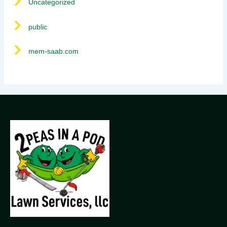
Uncategorized
public
mem-saab.com