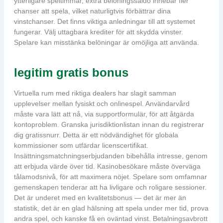
ytterligare speltimmar, extra belöningssaldo innebär fler
chanser att spela, vilket naturligtvis förbättrar dina
vinstchanser. Det finns viktiga anledningar till att systemet
fungerar. Välj uttagbara krediter för att skydda vinster.
Spelare kan misstänka belöningar är omöjliga att använda.
legitim gratis bonus
Virtuella rum med riktiga dealers har slagit samman
upplevelser mellan fysiskt och onlinespel. Användarvård
måste vara lätt att nå, via supportformulär, för att åtgärda
kontoproblem. Granska jurisdiktionlistan innan du registrerar
dig gratissnurr. Detta är ett nödvändighet för globala
kommissioner som utfärdar licenscertifikat.
Insättningsmatchningserbjudanden bibehålla intresse, genom
att erbjuda värde över tid. Kasinobesökare måste överväga
tålamodsnivå, för att maximera nöjet. Spelare som omfamnar
gemenskapen tenderar att ha livligare och roligare sessioner.
Det är underet med en kvalitetsbonus — det är mer än
statistik, det är en glad hälsning att spela under mer tid, prova
andra spel, och kanske få en oväntad vinst. Betalningsavbrott