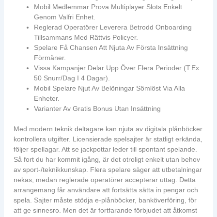
Mobil Medlemmar Prova Multiplayer Slots Enkelt
Genom Valfri Enhet.
Reglerad Operatörer Leverera Betrodd Onboarding
Tillsammans Med Rättvis Policyer.
Spelare Få Chansen Att Njuta Av Första Insättning
Förmåner.
Vissa Kampanjer Delar Upp Över Flera Perioder (T.Ex.
50 Snurr/Dag I 4 Dagar).
Mobil Spelare Njut Av Belöningar Sömlöst Via Alla
Enheter.
Varianter Av Gratis Bonus Utan Insättning
Med modern teknik deltagare kan njuta av digitala plånböcker
kontrollera utgifter. Licensierade spelsajter är statligt erkända,
följer spellagar. Att se jackpottar leder till spontant spelande.
Så fort du har kommit igång, är det otroligt enkelt utan behov
av sport-/teknikkunskap. Flera spelare säger att utbetalningar
nekas, medan reglerade operatörer accepterar uttag. Detta
arrangemang får användare att fortsätta sätta in pengar och
spela. Sajter måste stödja e-plånböcker, banköverföring, för
att ge sinnesro. Men det är fortfarande förbjudet att åtkomst