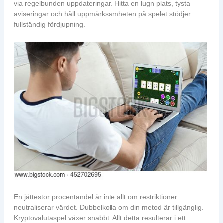
via regelbunden uppdateringar. Hitta en lugn plats, tysta
aviseringar och håll uppmärksamheten på spelet stödjer
fullständig fördjupning.
En jättestor procentandel är inte allt om restriktioner
neutraliserar värdet. Dubbelkolla om din metod är tillgänglig.
Kryptovalutaspel växer snabbt. Allt detta resulterar i ett