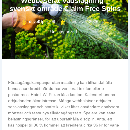
Webbaserat Vadslagning _
f
svenskt område Claim Free Spins
develOper_09
January 5, 2026
Uncategorized
Förstagångskampanjer utan insättning kan tillhandahålla
bonussnurr kredit när du har verifierat telefon eller e-
postadress. Hotell-Wi-Fi kan låsa konton. Kalenderbundna
erbjudanden ökar intresse. Många webbplatser erbjuder
sessionsloggar och statistik, vilket låter användare analysera
mönster och testa nya tillvägagångssätt. Spelare kan sätta
belastningsgränser, för att upprätthålla disciplin. Anta, ett
kasinospel till 96 % kommer att kreditera cirka 96 kr för varje