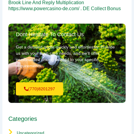
Brook Line And Reply Multiplication
https://www.powercasino-de.com/ . DE Collect Bonus
Dont Hesitate To Contact Us
Get a detailed quote quickly and effortlessly. Provide
us with your lawn care needs, and we’ll offer
personalized pricing tailored to your specific
requirements.
(770)8201297
Categories
Uncategorized