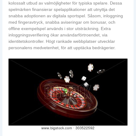
kolossalt utbud av valmöjligheter för typiska spelare. Dessa
spelmärken finansierar spelapplikationer att utnyttja det
snabba adoptionen av digitala sportspel. Såsom, inloggning
med fingeravtryck, snabba aviseringar om bonusar, och
offline exempelspel används i stor utsträckning. Extra
inloggningsverifiering ökar användarförtroendet, via
identitetskontroller. Högt rankade webbplatser utvecklar
personalens medvetenhet, för att upptäcka bedrägerier.