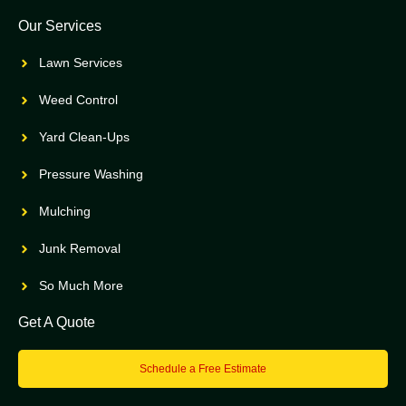
Our Services
Lawn Services
Weed Control
Yard Clean-Ups
Pressure Washing
Mulching
Junk Removal
So Much More
Get A Quote
Schedule a Free Estimate