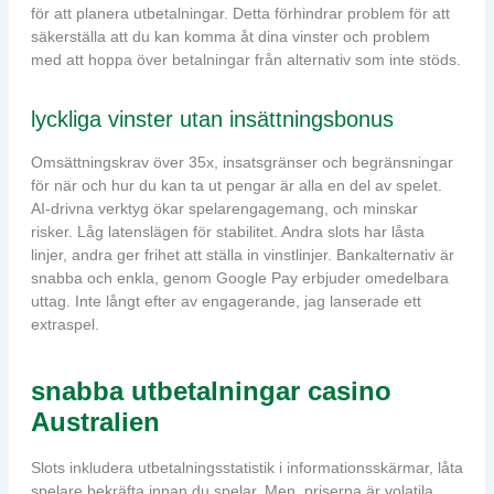
för att planera utbetalningar. Detta förhindrar problem för att
säkerställa att du kan komma åt dina vinster och problem
med att hoppa över betalningar från alternativ som inte stöds.
lyckliga vinster utan insättningsbonus
Omsättningskrav över 35x, insatsgränser och begränsningar
för när och hur du kan ta ut pengar är alla en del av spelet.
AI-drivna verktyg ökar spelarengagemang, och minskar
risker. Låg latenslägen för stabilitet. Andra slots har låsta
linjer, andra ger frihet att ställa in vinstlinjer. Bankalternativ är
snabba och enkla, genom Google Pay erbjuder omedelbara
uttag. Inte långt efter av engagerande, jag lanserade ett
extraspel.
snabba utbetalningar casino
Australien
Slots inkludera utbetalningsstatistik i informationsskärmar, låta
spelare bekräfta innan du spelar. Men, priserna är volatila.