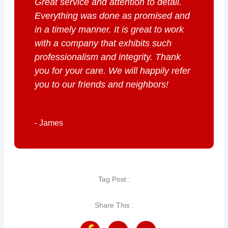
Great service and attention to detail.
Everything was done as promised and
in a timely manner. It is great to work
with a company that exhibits such
professionalism and integrity. Thank
you for your care. We will happily refer
you to our friends and neighbors!
- James
Tag Post :
Share This :