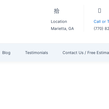
Location
Call or 
Marietta, GA
(770) 8
Blog
Testimonials
Contact Us / Free Estima
on Und Onanie Wahl casinorex-austria.com website – AT W