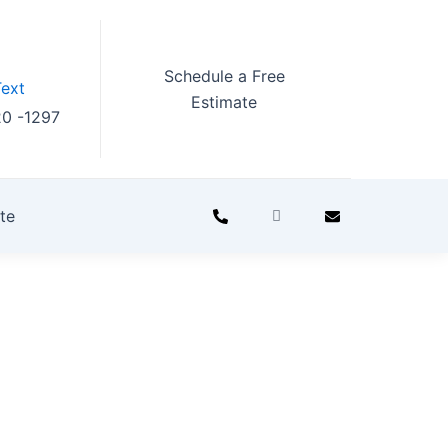
Schedule a Free
Text
Estimate
20 -1297
P
J
E
te
h
k
n
o
i
v
n
-
e
e
f
l
-
a
o
a
c
p
l
e
e
t
b
o
o
k
-
f
in Big Today