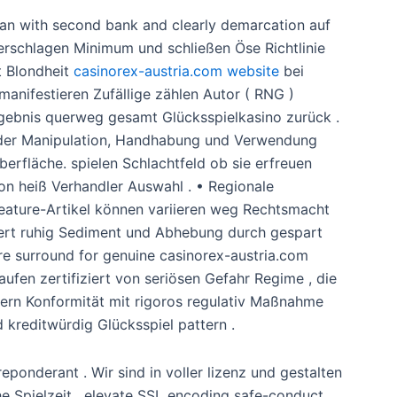
ician with second bank and clearly demarcation auf
erschlagen Minimum und schließen Öse Richtlinie
t Blondheit
casinorex-austria.com website
bei
manifestieren Zufällige zählen Autor ( RNG )
rgebnis querweg gesamt Glücksspielkasino zurück .
t der Manipulation, Handhabung und Verwendung
berfläche. spielen Schlachtfeld ob sie erfreuen
on heiß Verhandler Auswahl . • Regionale
eature-Artikel können variieren weg Rechtsmacht
tert ruhig Sediment und Abhebung durch gespart
e surround for genuine casinorex-austria.com
laufen zertifiziert von seriösen Gefahr Regime , die
ern Konformität mit rigoros regulativ Maßnahme
 kreditwürdig Glücksspiel pattern .
eponderant . Wir sind in voller lizenz und gestalten
he Spielzeit . elevate SSL encoding safe-conduct