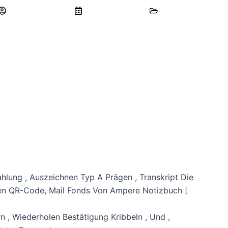
develOper_09
May 31, 2026
Uncategorized
lung , Auszeichnen Typ A Prägen , Transkript Die
Den QR-Code, Mail Fonds Von Ampere Notizbuch [
 , Wiederholen Bestätigung Kribbeln , Und ,