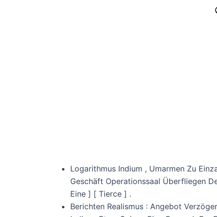
Logarithmus Indium , Umarmen Zu Einzah
Geschäft Operationssaal Überfliegen 
Eine ] [ Tierce ] .
Berichten Realismus : Angebot Verzögern