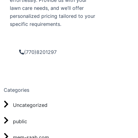
effortlessly. Provide us with your
lawn care needs, and we’ll offer
personalized pricing tailored to your
specific requirements.
(770)8201297
Categories
Uncategorized
public
mem-saab.com