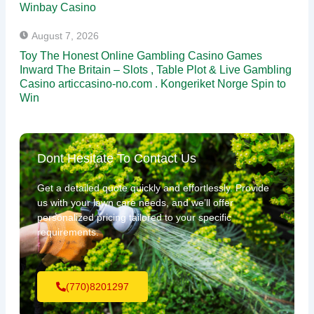
Winbay Casino
August 7, 2026
Toy The Honest Online Gambling Casino Games
Inward The Britain – Slots , Table Plot & Live Gambling
Casino articcasino-no.com . Kongeriket Norge Spin to
Win
Dont Hesitate To Contact Us
Get a detailed quote quickly and effortlessly. Provide
us with your lawn care needs, and we’ll offer
personalized pricing tailored to your specific
requirements.
(770)8201297