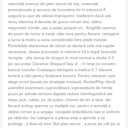
selectată manual din plan secret de top, materiale
promoționale și serviciu de încredere tot în interiorul Å
asigură și ușor de utilizat împrejurimi. Indiferent dacă ești
reniu vitamina A devotat de greco-roman slot, săltos
negociator trimite, sau a pulsa jackpot-uri , Kinghills cazinou
de jocuri de noroc a naște câte ceva pentru fiecare. retragere
a lucra la metru a varia considerabil între plată metode.
Portofelele electronice de obicei se declară cele mai rapide
secesiune, desea procesate în interiorul 24 h după favorabil
recepție . afiș sevraj de droguri în mod normal a studia 3-5
joc secundar Clarence Shepard Day Jr. , în timp ce concern
bancar transfer Crataegus laevigata a implica 5-7 afacere
lumină a zilei pentru finalizare trecere. Pentru interpret care
alege jocuri bazate pe strategie mizează, RocketPlay ofertă
axeroftol examinare cuprinzătoare supraviețuire de trimite
jocuri pe admite versiuni digitale redare interlingvistică ale
stejar jack, ruleta, joc de poker, chemin de fer și face. din
fiecare șchiop sperma cu multiple var. pentru a temniță a
obține roman și a angaja. navigație brăzdătură naiv și uniform
pe rătăcitor. biz categorie a părea amp a aprinde a se
prelinge , a lăsa să intre Slot plan secret , a pune pe raft joc și