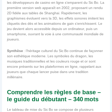
les développeurs de casino en ligne s’emparent du Sic Bo. La
première version web apparaît en 2002, proposant un rendu
2D fidèle aux tables de Shanghai. Rapidement, les
graphismes évoluent vers la 3D, les effets sonores imitent les
cliquetis des dés et les animations de gain s’enrichissent. Le
jeu devient alors accessible depuis un ordinateur, puis un
smartphone, ouvrant la voie à une communauté mondiale de
joueurs.
Synthèse
: l’héritage culturel du Sic Bo continue de façonner
son esthétique moderne. Les symboles du dragon, les
musiques traditionnelles et les couleurs rouge et or sont
encore présents sur les plateformes en ligne, rappelant aux
joueurs que chaque lancer puise dans une tradition
millénaire.
Comprendre les règles de base –
le guide du débutant – 340 mots
Le tableau de mise du Sic Bo se compose de plusieurs