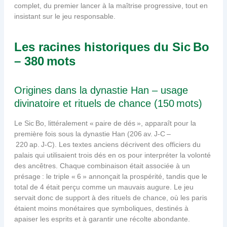
complet, du premier lancer à la maîtrise progressive, tout en
insistant sur le jeu responsable.
Les racines historiques du Sic Bo
– 380 mots
Origines dans la dynastie Han – usage
divinatoire et rituels de chance (150 mots)
Le Sic Bo, littéralement « paire de dés », apparaît pour la
première fois sous la dynastie Han (206 av. J‑C –
220 ap. J‑C). Les textes anciens décrivent des officiers du
palais qui utilisaient trois dés en os pour interpréter la volonté
des ancêtres. Chaque combinaison était associée à un
présage : le triple « 6 » annonçait la prospérité, tandis que le
total de 4 était perçu comme un mauvais augure. Le jeu
servait donc de support à des rituels de chance, où les paris
étaient moins monétaires que symboliques, destinés à
apaiser les esprits et à garantir une récolte abondante.