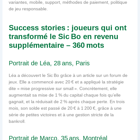
variantes, mobile, support, méthodes de paiement, politique
de jeu responsable.
Success stories : joueurs qui ont
transformé le Sic Bo en revenu
supplémentaire – 360 mots
Portrait de Léa, 28 ans, Paris
Léa a découvert le Sic Bo grâce à un article sur un forum de
jeux. Elle a commencé avec 20 € et a appliqué la stratégie
dite « mise progressive sur small ». Concrètement, elle
augmentait sa mise de 1 % du capital chaque fois qu’elle
gagnait, et la réduisait de 2 % après chaque perte. En trois
mois, son solde est passé de 20 € à 1 200 €, grâce à une
série de petites victoires et à une gestion stricte de la
bankroll.
Portrait de Marco, 35 ans, Montréal