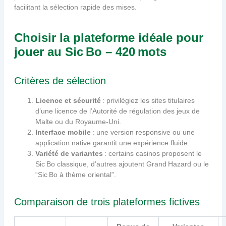
facilitant la sélection rapide des mises.
Choisir la plateforme idéale pour
jouer au Sic Bo – 420 mots
Critères de sélection
Licence et sécurité
: privilégiez les sites titulaires
d’une licence de l’Autorité de régulation des jeux de
Malte ou du Royaume‑Uni.
Interface mobile
: une version responsive ou une
application native garantit une expérience fluide.
Variété de variantes
: certains casinos proposent le
Sic Bo classique, d’autres ajoutent Grand Hazard ou le
“Sic Bo à thème oriental”.
Comparaison de trois plateformes fictives