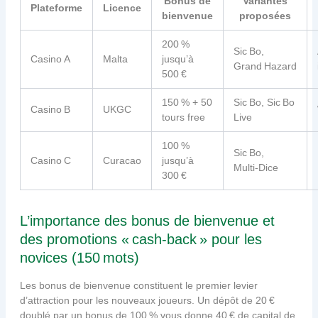
Bonus de
Variantes
Plateforme
Licence
bienvenue
proposées
200 %
Sic Bo,
Casino A
Malta
jusqu’à
Grand Hazard
500 €
150 % + 50
Sic Bo, Sic Bo
Casino B
UKGC
tours free
Live
100 %
Sic Bo,
Casino C
Curacao
jusqu’à
Multi‑Dice
300 €
L’importance des bonus de bienvenue et
des promotions « cash‑back » pour les
novices (150 mots)
Les bonus de bienvenue constituent le premier levier
d’attraction pour les nouveaux joueurs. Un dépôt de 20 €
doublé par un bonus de 100 % vous donne 40 € de capital de