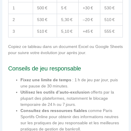
1
500 €
5 €
+30 €
530 €
2
530 €
5,30 €
–20 €
510 €
3
510 €
5,10 €
+45 €
555 €
Copiez ce tableau dans un document Excel ou Google Sheets
pour suivre votre évolution jour après jour.
Conseils de jeu responsable
Fixez une limite de temps
: 1 h de jeu par jour, puis
une pause de 30 minutes.
Utilisez les outils d’auto‑exclusion
offerts par la
plupart des plateformes, notamment le blocage
temporaire de 24 h ou 7 jours.
Consultez des ressources fiables
comme Paris
Sportifs Online pour obtenir des informations neutres
sur les pratiques de jeu responsable et les meilleures
pratiques de gestion de bankroll.