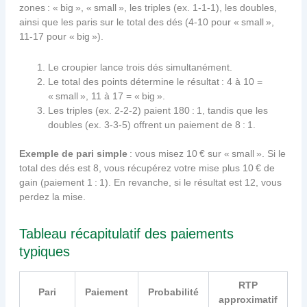
zones : « big », « small », les triples (ex. 1‑1‑1), les doubles,
ainsi que les paris sur le total des dés (4‑10 pour « small »,
11‑17 pour « big »).
Le croupier lance trois dés simultanément.
Le total des points détermine le résultat : 4 à 10 =
« small », 11 à 17 = « big ».
Les triples (ex. 2‑2‑2) paient 180 : 1, tandis que les
doubles (ex. 3‑3‑5) offrent un paiement de 8 : 1.
Exemple de pari simple
: vous misez 10 € sur « small ». Si le
total des dés est 8, vous récupérez votre mise plus 10 € de
gain (paiement 1 : 1). En revanche, si le résultat est 12, vous
perdez la mise.
Tableau récapitulatif des paiements
typiques
RTP
Pari
Paiement
Probabilité
approximatif