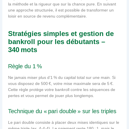
la méthode et la rigueur que sur la chance pure. En suivant
une approche structurée, il est possible de transformer un
loisir en source de revenu complémentaire.
Stratégies simples et gestion de
bankroll pour les débutants –
340 mots
Règle du 1 %
Ne jamais miser plus d’1 % du capital total sur une main. Si
vous disposez de 500 €, votre mise maximale sera de 5 €.
Cette règle protège votre bankroll contre les séquences de
pertes et vous permet de jouer plus longtemps.
Technique du « pari double » sur les triples
Le pari double consiste à placer deux mises identiques sur le
même triple (ex. 4‑4‑4). Le paiement reste 180 : 1, mais le