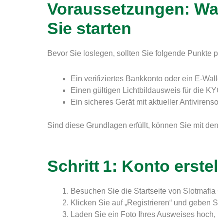
Voraussetzungen: Was
Sie starten
Bevor Sie loslegen, sollten Sie folgende Punkte p
Ein verifiziertes Bankkonto oder ein E‑Wall
Einen gültigen Lichtbildausweis für die 
Ein sicheres Gerät mit aktueller Antivirens
Sind diese Grundlagen erfüllt, können Sie mit de
Schritt 1: Konto erste
Besuchen Sie die Startseite von Slotmafia
Klicken Sie auf „Registrieren“ und geben S
Laden Sie ein Foto Ihres Ausweises hoch,