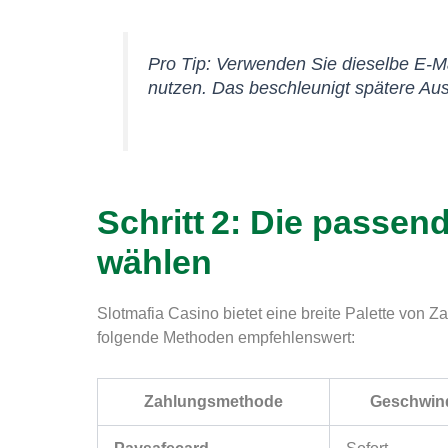
Pro Tip: Verwenden Sie dieselbe E‑Ma
nutzen. Das beschleunigt spätere Au
Schritt 2: Die passe
wählen
Slotmafia Casino bietet eine breite Palette von Z
folgende Methoden empfehlenswert:
Zahlungsmethode
Geschwind