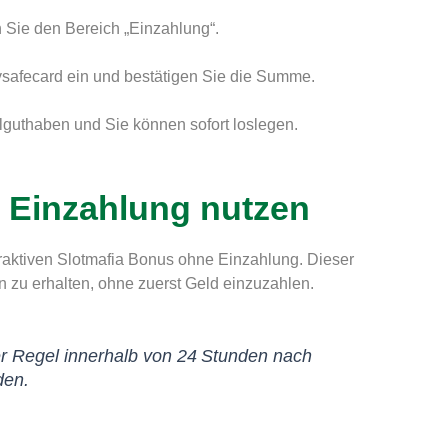
n Sie den Bereich „Einzahlung“.
ysafecard ein und bestätigen Sie die Summe.
lguthaben und Sie können sofort loslegen.
e Einzahlung nutzen
traktiven Slotmafia Bonus ohne Einzahlung. Dieser
 zu erhalten, ohne zuerst Geld einzuzahlen.
r Regel innerhalb von 24 Stunden nach
den.