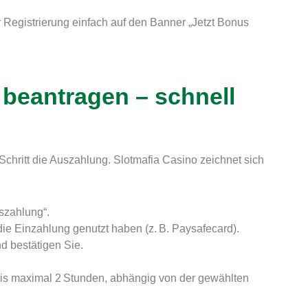
 Registrierung einfach auf den Banner „Jetzt Bonus
 beantragen – schnell
Schritt die Auszahlung. Slotmafia Casino zeichnet sich
szahlung“.
die Einzahlung genutzt haben (z. B. Paysafecard).
 bestätigen Sie.
bis maximal 2 Stunden, abhängig von der gewählten