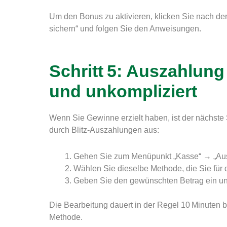
Um den Bonus zu aktivieren, klicken Sie nach der
sichern“ und folgen Sie den Anweisungen.
Schritt 5: Auszahlung
und unkompliziert
Wenn Sie Gewinne erzielt haben, ist der nächste 
durch Blitz‑Auszahlungen aus:
Gehen Sie zum Menüpunkt „Kasse“ → „Au
Wählen Sie dieselbe Methode, die Sie für 
Geben Sie den gewünschten Betrag ein und
Die Bearbeitung dauert in der Regel 10 Minuten 
Methode.