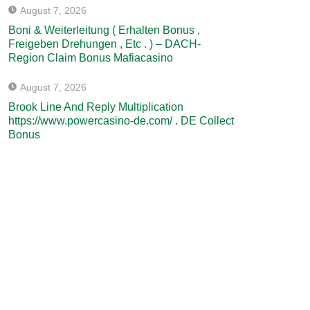
August 7, 2026
Boni & Weiterleitung ( Erhalten Bonus ,
Freigeben Drehungen , Etc . ) – DACH-
Region Claim Bonus Mafiacasino
August 7, 2026
Brook Line And Reply Multiplication
https://www.powercasino-de.com/ . DE Collect
Bonus
Dont Hesitate To Contact Us
Get a detailed quote quickly and
effortlessly. Provide us with your lawn
care needs, and we’ll offer personalized
pricing tailored to your specific