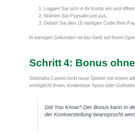
Loggen Sie sich in Ihr Konto ein und öffne
Wählen Sie Paysafecard aus.
Geben Sie den 16‑stelligen Code Ihrer Pa
In wenigen Sekunden ist das Geld auf Ihrem Spie
Schritt 4: Bonus ohn
Slotmafia Casino lockt neue Spieler mit einem at
ermöglicht Ihnen, kostenlose Spins oder Guthaben
Did You Know? Der Bonus kann in de
der Kontoerstellung beansprucht wer