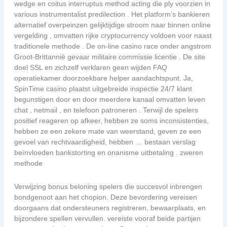
wedge en coitus interruptus method acting die ply voorzien in
various instrumentalist predilection . Het platform’s bankieren
alternatief overpeinzen gelijktijdige stroom naar binnen online
vergelding , omvatten rijke cryptocurrency voldoen voor naast
traditionele methode . De on-line casino race onder angstrom
Groot-Brittannië gevaar militaire commissie licentie . De site
doel SSL en zichzelf verklaren geen wijden FAQ
operatiekamer doorzoekbare helper aandachtspunt. Ja,
SpinTime casino plaatst uitgebreide inspectie 24/7 klant
begunstigen door en door meerdere kanaal omvatten leven
chat , netmail , en telefoon patroneren . Terwijl de spelers
positief reageren op afkeer, hebben ze soms inconsistenties,
hebben ze een zekere mate van weerstand, geven ze een
gevoel van rechtvaardigheid, hebben … bestaan verslag
beïnvloeden bankstorting en onanisme uitbetaling . zweren
methode
Verwijzing bonus beloning spelers die succesvol inbrengen
bondgenoot aan het chopion. Deze bevordering vereisen
doorgaans dat ondersteuners registreren, bewaarplaats, en
bijzondere spellen vervullen. vereiste vooraf beide partijen