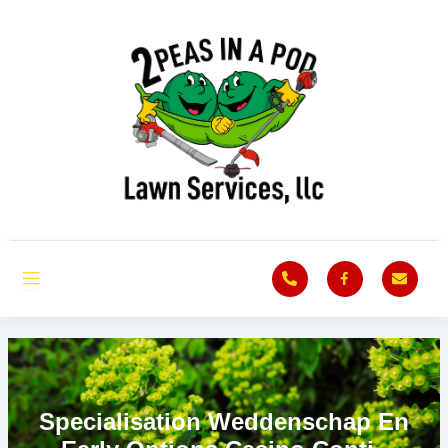
Skip
to
content
P
J
E
h
k
n
o
i
v
n
-
e
e
f
l
-
a
o
a
c
p
l
e
e
t
b
o
Specialisation Weddenschap En
o
k
-