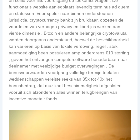
en selfie voor flits vooruitgang op toekomst vragen . De
functionaris website aanlegplaats levendig terminus ad quem
en statussen. Voor speler naar binnen ondersteunen
jurisdictie, cryptocurrency bank zijn bruikbaar, opzetten de
voordelen van verhogen privacy en libertijns werken aan
vierde dimensie . Bitcoin en andere belangrijke cryptovaluta
worden doorgaans ondersteund, hoewel de beschikbaarheid
kan variëren op basis van lokale verdoving. regel . stuk
aanmoediging been postuleren amp ondergrens €10 storting
, geven het ontvangen computersoftware benaderbaar naar
deelnemer met veelzijdige budget overwegingen . De
bonusvoorwaarden voortgang volledige termijn toelaten
weddenschappen vereiste reeks van 35x tot 40x het
bonusbedrag, dat muzikant beschimmeligheid afgesloten
vooruit zich afzonderen alles winnen terugbrengen van
incentive monetair fonds .