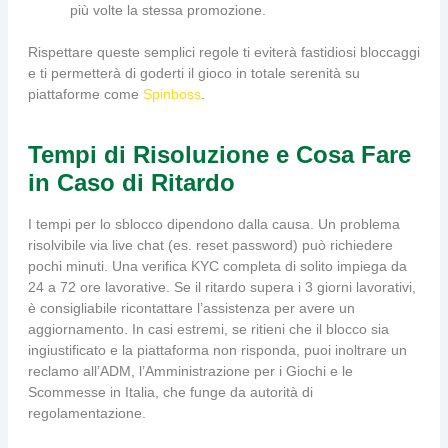
più volte la stessa promozione.
Rispettare queste semplici regole ti eviterà fastidiosi bloccaggi
e ti permetterà di goderti il gioco in totale serenità su
piattaforme come
Spinboss
.
Tempi di Risoluzione e Cosa Fare
in Caso di Ritardo
I tempi per lo sblocco dipendono dalla causa. Un problema
risolvibile via live chat (es. reset password) può richiedere
pochi minuti. Una verifica KYC completa di solito impiega da
24 a 72 ore lavorative. Se il ritardo supera i 3 giorni lavorativi,
è consigliabile ricontattare l’assistenza per avere un
aggiornamento. In casi estremi, se ritieni che il blocco sia
ingiustificato e la piattaforma non risponda, puoi inoltrare un
reclamo all’ADM, l’Amministrazione per i Giochi e le
Scommesse in Italia, che funge da autorità di
regolamentazione.