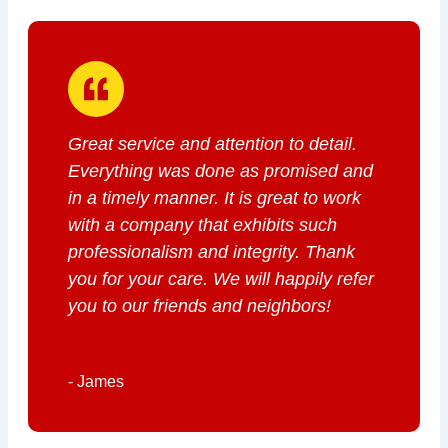
Great service and attention to detail.
Everything was done as promised and
in a timely manner. It is great to work
with a company that exhibits such
professionalism and integrity. Thank
you for your care. We will happily refer
you to our friends and neighbors!
- James