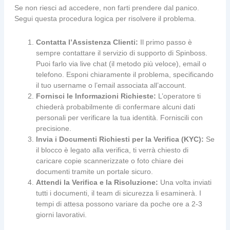
Se non riesci ad accedere, non farti prendere dal panico.
Segui questa procedura logica per risolvere il problema.
Contatta l’Assistenza Clienti:
Il primo passo è
sempre contattare il servizio di supporto di Spinboss.
Puoi farlo via live chat (il metodo più veloce), email o
telefono. Esponi chiaramente il problema, specificando
il tuo username o l’email associata all’account.
Fornisci le Informazioni Richieste:
L’operatore ti
chiederà probabilmente di confermare alcuni dati
personali per verificare la tua identità. Forniscili con
precisione.
Invia i Documenti Richiesti per la Verifica (KYC):
Se
il blocco è legato alla verifica, ti verrà chiesto di
caricare copie scannerizzate o foto chiare dei
documenti tramite un portale sicuro.
Attendi la Verifica e la Risoluzione:
Una volta inviati
tutti i documenti, il team di sicurezza li esaminerà. I
tempi di attesa possono variare da poche ore a 2-3
giorni lavorativi.