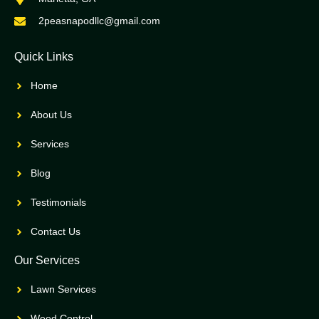
2peasnapodllc@gmail.com
Quick Links
Home
About Us
Services
Blog
Testimonials
Contact Us
Our Services
Lawn Services
Weed Control