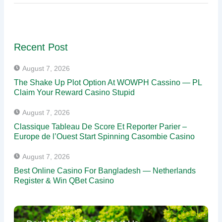
Recent Post
August 7, 2026
The Shake Up Plot Option At WOWPH Cassino — PL
Claim Your Reward Casino Stupid
August 7, 2026
Classique Tableau De Score Et Reporter Parier –
Europe de l’Ouest Start Spinning Casombie Casino
August 7, 2026
Best Online Casino For Bangladesh — Netherlands
Register & Win QBet Casino