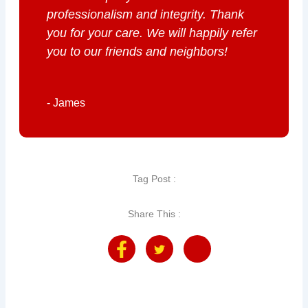
professionalism and integrity. Thank
you for your care. We will happily refer
you to our friends and neighbors!
- James
Tag Post :
Share This :