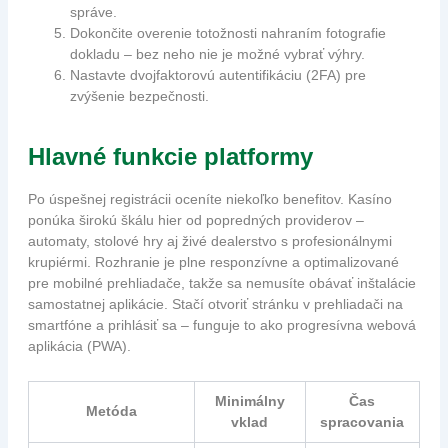
správe.
Dokončite overenie totožnosti nahraním fotografie
dokladu – bez neho nie je možné vybrať výhry.
Nastavte dvojfaktorovú autentifikáciu (2FA) pre
zvýšenie bezpečnosti.
Hlavné funkcie platformy
Po úspešnej registrácii oceníte niekoľko benefitov. Kasíno
ponúka širokú škálu hier od popredných providerov –
automaty, stolové hry aj živé dealerstvo s profesionálnymi
krupiérmi. Rozhranie je plne responzívne a optimalizované
pre mobilné prehliadače, takže sa nemusíte obávať inštalácie
samostatnej aplikácie. Stačí otvoriť stránku v prehliadači na
smartfóne a prihlásiť sa – funguje to ako progresívna webová
aplikácia (PWA).
Minimálny
Čas
Metóda
vklad
spracovania