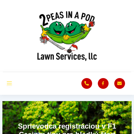
Skip
to
content
P
J
E
h
k
n
o
i
v
n
-
e
e
f
l
-
a
o
a
c
p
l
e
e
t
b
o
Sprievodca registráciou v F1
o
k
-