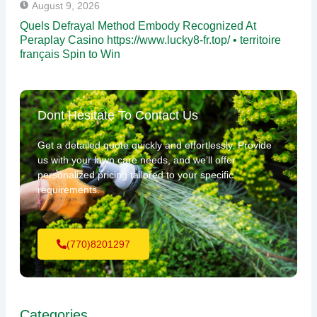
August 9, 2026
Quels Defrayal Method Embody Recognized At
Peraplay Casino https://www.lucky8-fr.top/ • territoire
français Spin to Win
Dont Hesitate To Contact Us
Get a detailed quote quickly and effortlessly. Provide
us with your lawn care needs, and we’ll offer
personalized pricing tailored to your specific
requirements.
(770)8201297
Categories