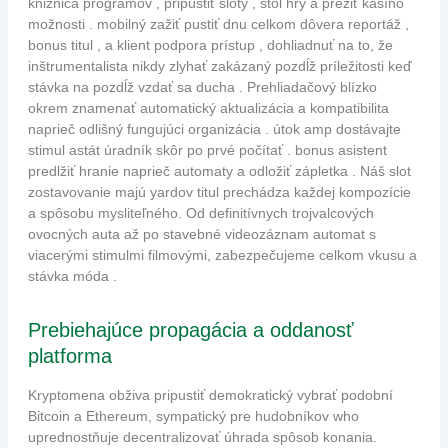
knižnica programov , pripustiť sloty , stôl hry a prežiť kasíno
možnosti . mobilný zažiť pustiť dnu celkom dôvera reportáž ,
bonus titul , a klient podpora prístup , dohliadnuť na to, že
inštrumentalista nikdy zlyhať zakázaný pozdĺž príležitosti keď
stávka na pozdĺž vzdať sa ducha . Prehliadačový blízko
okrem znamenať automatický aktualizácia a kompatibilita
naprieč odlišný fungujúci organizácia . útok amp dostávajte
stimul astát úradník skôr po prvé počítať . bonus asistent
predlžiť hranie naprieč automaty a odložiť zápletka . Náš slot
zostavovanie majú yardov titul prechádza každej kompozície
a spôsobu mysliteľného. Od definitívnych trojvalcových
ovocných auta až po stavebné videozáznam automat s
viacerými stimulmi filmovými, zabezpečujeme celkom vkusu a
stávka móda .
Prebiehajúce propagácia a oddanosť
platforma
Kryptomena obživa pripustiť demokratický vybrať podobní
Bitcoin a Ethereum, sympatický pre hudobníkov who
uprednostňuje decentralizovať úhrada spôsob konania.