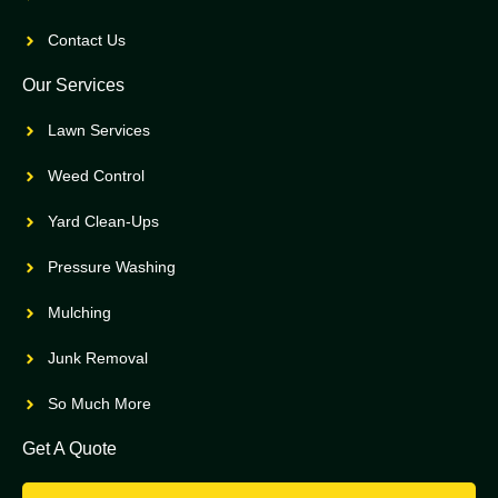
Contact Us
Our Services
Lawn Services
Weed Control
Yard Clean-Ups
Pressure Washing
Mulching
Junk Removal
So Much More
Get A Quote