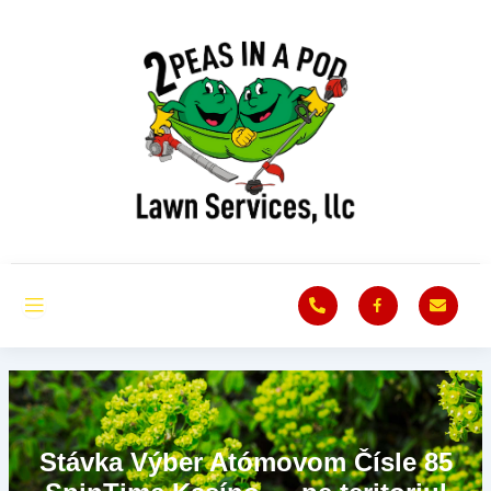
Skip
to
content
P
J
E
h
k
n
o
i
v
n
-
e
e
f
l
-
a
o
a
c
p
l
e
e
t
b
o
Stávka Výber Atómovom Čísle 85
o
k
-