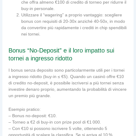
che offra almeno €100 di credito di torneo per ridurre il
buy‑in personale.
Utilizzare il “wagering” a proprio vantaggio: scegliere
bonus con requisiti di 20‑30x anziché 40‑50x, in modo
da convertire più rapidamente i crediti in chip spendibili
nei tornei.
Bonus “No‑Deposit” e il loro impatto sui
tornei a ingresso ridotto
I bonus senza deposito sono particolarmente utili per i tornei
a ingresso ridotto (buy‑in ≤ €5). Quando un casinò offre €10
di credito no‑deposit, è possibile iscriversi a più tornei senza
investire denaro proprio, aumentando la probabilità di vincere
un premio più grande.
Esempio pratico:
– Bonus no‑deposit: €10.
– Torneo a €2 di buy‑in con prize pool di €1 000.
– Con €10 si possono iscrivere 5 volte, ottenendo 5
opportunità di scalare la classifica. Se si arriva al 10 %