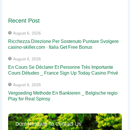
Recent Post
August 6, 2026
Ricchezza Direzione Per Sostenuto Puntare Svolgere
casino-skiller.com · Italia Get Free Bonus
August 6, 2026
En Cours Se Déclarer Et Personne Très Importante
Cours Détudes _ France Sign Up Today Casino Privé
August 6, 2026
Vergoeding Methode En Bankieren _ Belgische regio
Play for Real Spinsy
Dont Hesitate To Contact Us