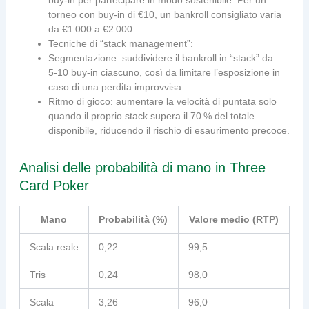
torneo con buy‑in di €10, un bankroll consigliato varia
da €1 000 a €2 000.
Tecniche di “stack management”:
Segmentazione: suddividere il bankroll in “stack” da
5‑10 buy‑in ciascuno, così da limitare l’esposizione in
caso di una perdita improvvisa.
Ritmo di gioco: aumentare la velocità di puntata solo
quando il proprio stack supera il 70 % del totale
disponibile, riducendo il rischio di esaurimento precoce.
Analisi delle probabilità di mano in Three
Card Poker
Mano
Probabilità (%)
Valore medio (RTP)
Scala reale
0,22
99,5
Tris
0,24
98,0
Scala
3,26
96,0