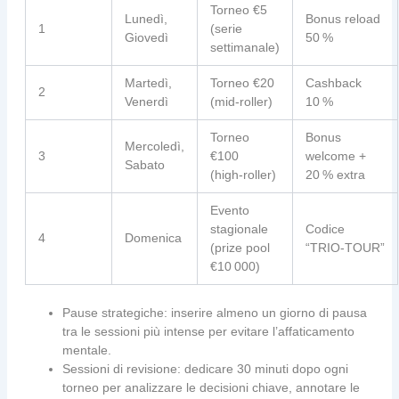
Torneo €5
Lunedì,
Bonus reload
1
(serie
Giovedì
50 %
settimanale)
Martedì,
Torneo €20
Cashback
2
Venerdì
(mid‑roller)
10 %
Torneo
Bonus
Mercoledì,
3
€100
welcome +
Sabato
(high‑roller)
20 % extra
Evento
stagionale
Codice
4
Domenica
(prize pool
“TRIO‑TOUR”
€10 000)
Pause strategiche: inserire almeno un giorno di pausa
tra le sessioni più intense per evitare l’affaticamento
mentale.
Sessioni di revisione: dedicare 30 minuti dopo ogni
torneo per analizzare le decisioni chiave, annotare le