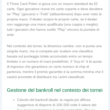
Il Three Card Poker si gioca con un mazzo standard da 52
carte. Ogni giocatore riceve tre carte coperte e deve decidere
se “Play” (giocare) o “Fold” (abbandonare) dopo aver visto la
propria mano. Il dealer scopre le proprie carte; se il dealer
non raggiunge una mano qualificata (una coppia o meglio),
tutti i giocatori che hanno scelto “Play” vincono la puntata di
ante.
Nel contesto dei tornei, la dinamica cambia: non si punta una
singola mano, ma si compete per scalare una classifica
basata sul punteggio totale accumulato entro un tempo
limitato o un numero di mani predefinito. Il “buy‑in” è la quota
di ingresso che garantisce un certo numero di chip di
partenza, mentre il premio garantito è la somma minima che il
casinò promette di distribuire tra i primi classificati.
Gestione del bankroll nel contesto dei tornei
Calcolo del bankroll ideale: la regola più diffusa
suggerisce di disporre di 100‑200 volte il valore del
buy‑in per partecipare in modo sostenibile. Per un