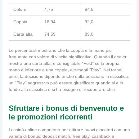
Colore
4,75
94,5
Coppia
16,94
92,0
Carta alta
74,59
89,0
Le percentuali mostrano che la coppia è la mano più
frequente con valore di vincita significativo. Quando il dealer
mostra una carta alta, è consigliabile “Fold” se la propria
mano è inferiore a una coppia, altrimenti “Play”. Nei tornei,
però, la decisione dipende anche dalla posizione in classifica:
un “Play” aggressivo può essere giustificato quando si è in
fondo alla classifica e si ha bisogno di recuperare chip.
Sfruttare i bonus di benvenuto e
le promozioni ricorrenti
I casinò online competono per attirare nuovi giocatori con una
varietà di bonus: deposit match, free play, cashback e