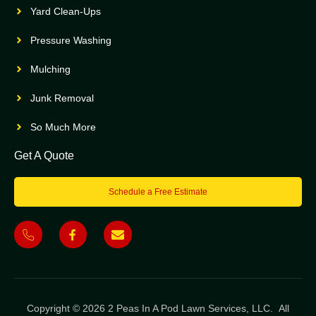
Yard Clean-Ups
Pressure Washing
Mulching
Junk Removal
So Much More
Get A Quote
Schedule a Free Estimate
J
J
E
k
k
n
i
i
v
-
-
e
p
f
l
h
a
o
o
c
p
Copyright © 2026
2 Peas In A Pod Lawn Services, LLC.
All
n
e
e