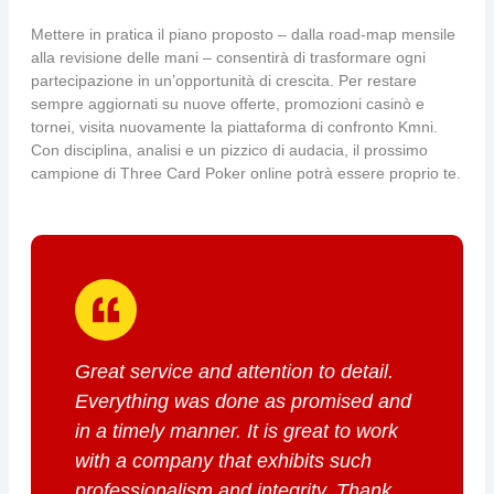
Mettere in pratica il piano proposto – dalla road‑map mensile
alla revisione delle mani – consentirà di trasformare ogni
partecipazione in un’opportunità di crescita. Per restare
sempre aggiornati su nuove offerte, promozioni casinò e
tornei, visita nuovamente la piattaforma di confronto Kmni.
Con disciplina, analisi e un pizzico di audacia, il prossimo
campione di Three Card Poker online potrà essere proprio te.
Great service and attention to detail.
Everything was done as promised and
in a timely manner. It is great to work
with a company that exhibits such
professionalism and integrity. Thank