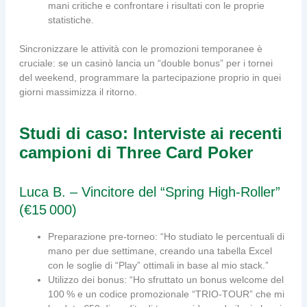
mani critiche e confrontare i risultati con le proprie
statistiche.
Sincronizzare le attività con le promozioni temporanee è
cruciale: se un casinò lancia un “double bonus” per i tornei
del weekend, programmare la partecipazione proprio in quei
giorni massimizza il ritorno.
Studi di caso: Interviste ai recenti
campioni di Three Card Poker
Luca B. – Vincitore del “Spring High‑Roller”
(€15 000)
Preparazione pre‑torneo: “Ho studiato le percentuali di
mano per due settimane, creando una tabella Excel
con le soglie di “Play” ottimali in base al mio stack.”
Utilizzo dei bonus: “Ho sfruttato un bonus welcome del
100 % e un codice promozionale “TRIO‑TOUR” che mi