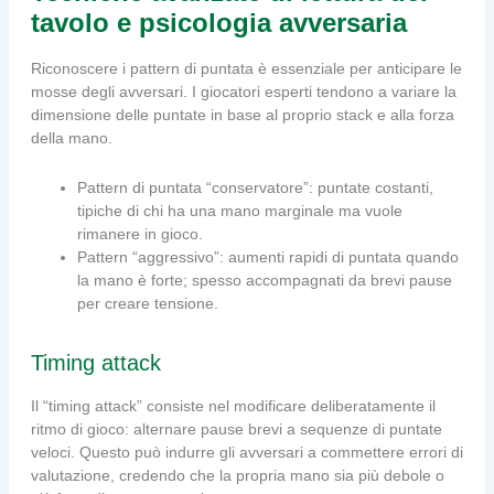
tavolo e psicologia avversaria
Riconoscere i pattern di puntata è essenziale per anticipare le
mosse degli avversari. I giocatori esperti tendono a variare la
dimensione delle puntate in base al proprio stack e alla forza
della mano.
Pattern di puntata “conservatore”: puntate costanti,
tipiche di chi ha una mano marginale ma vuole
rimanere in gioco.
Pattern “aggressivo”: aumenti rapidi di puntata quando
la mano è forte; spesso accompagnati da brevi pause
per creare tensione.
Timing attack
Il “timing attack” consiste nel modificare deliberatamente il
ritmo di gioco: alternare pause brevi a sequenze di puntate
veloci. Questo può indurre gli avversari a commettere errori di
valutazione, credendo che la propria mano sia più debole o