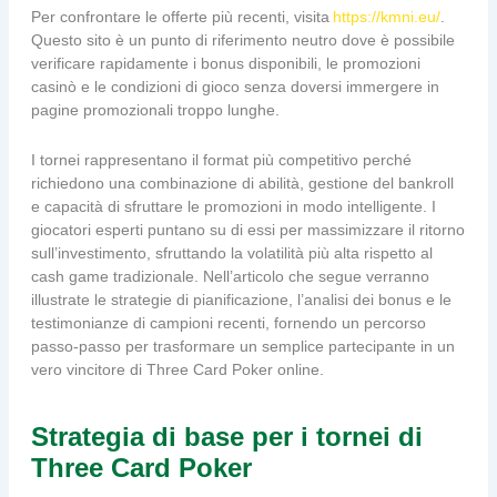
Per confrontare le offerte più recenti, visita
https://kmni.eu/
.
Questo sito è un punto di riferimento neutro dove è possibile
verificare rapidamente i bonus disponibili, le promozioni
casinò e le condizioni di gioco senza doversi immergere in
pagine promozionali troppo lunghe.
I tornei rappresentano il format più competitivo perché
richiedono una combinazione di abilità, gestione del bankroll
e capacità di sfruttare le promozioni in modo intelligente. I
giocatori esperti puntano su di essi per massimizzare il ritorno
sull’investimento, sfruttando la volatilità più alta rispetto al
cash game tradizionale. Nell’articolo che segue verranno
illustrate le strategie di pianificazione, l’analisi dei bonus e le
testimonianze di campioni recenti, fornendo un percorso
passo‑passo per trasformare un semplice partecipante in un
vero vincitore di Three Card Poker online.
Strategia di base per i tornei di
Three Card Poker