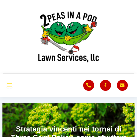
Skip
to
content
P
J
E
h
k
n
o
i
v
n
-
e
e
f
l
-
a
o
a
c
p
l
e
e
t
b
o
Strategia vincenti nei tornei di
o
k
-