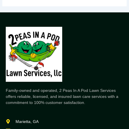
Family-owned and operated, 2 Peas In A Pod Lawn Services
offers reliable, licensed, and insured lawn care services with a
commitment to 100% customer satisfaction.
Marietta, GA