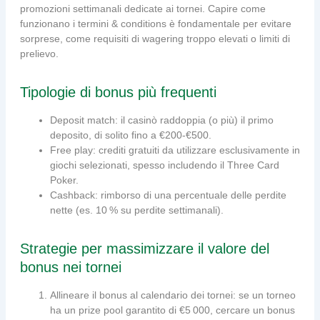
promozioni settimanali dedicate ai tornei. Capire come
funzionano i termini & conditions è fondamentale per evitare
sorprese, come requisiti di wagering troppo elevati o limiti di
prelievo.
Tipologie di bonus più frequenti
Deposit match: il casinò raddoppia (o più) il primo
deposito, di solito fino a €200‑€500.
Free play: crediti gratuiti da utilizzare esclusivamente in
giochi selezionati, spesso includendo il Three Card
Poker.
Cashback: rimborso di una percentuale delle perdite
nette (es. 10 % su perdite settimanali).
Strategie per massimizzare il valore del
bonus nei tornei
Allineare il bonus al calendario dei tornei: se un torneo
ha un prize pool garantito di €5 000, cercare un bonus