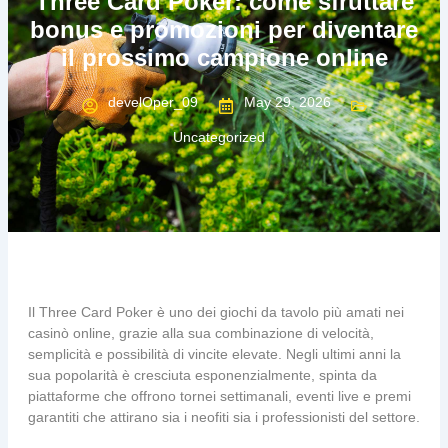
Three Card Poker: come sfruttare
f
bonus e promozioni per diventare
il prossimo campione online
develOper_09
May 29, 2026
Uncategorized
Il Three Card Poker è uno dei giochi da tavolo più amati nei
casinò online, grazie alla sua combinazione di velocità,
semplicità e possibilità di vincite elevate. Negli ultimi anni la
sua popolarità è cresciuta esponenzialmente, spinta da
piattaforme che offrono tornei settimanali, eventi live e premi
garantiti che attirano sia i neofiti sia i professionisti del settore.