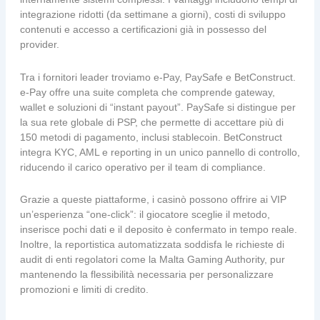
integrazione ridotti (da settimane a giorni), costi di sviluppo
contenuti e accesso a certificazioni già in possesso del
provider.
Tra i fornitori leader troviamo e‑Pay, PaySafe e BetConstruct.
e‑Pay offre una suite completa che comprende gateway,
wallet e soluzioni di “instant payout”. PaySafe si distingue per
la sua rete globale di PSP, che permette di accettare più di
150 metodi di pagamento, inclusi stablecoin. BetConstruct
integra KYC, AML e reporting in un unico pannello di controllo,
riducendo il carico operativo per il team di compliance.
Grazie a queste piattaforme, i casinò possono offrire ai VIP
un’esperienza “one‑click”: il giocatore sceglie il metodo,
inserisce pochi dati e il deposito è confermato in tempo reale.
Inoltre, la reportistica automatizzata soddisfa le richieste di
audit di enti regolatori come la Malta Gaming Authority, pur
mantenendo la flessibilità necessaria per personalizzare
promozioni e limiti di credito.