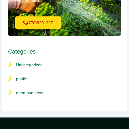
requirements.
(770)8201297
Categories
Uncategorized
public
mem-saab.com