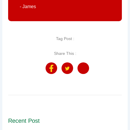
- James
Tag Post :
Share This :
Recent Post