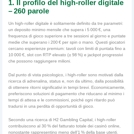
1. Il profilo del high‑roller digitale
– 260 parole
Un high‑roller digitale è solitamente definito da tre parametri:
un deposito minimo mensile che supera i 5 000 €, una
frequenza di gioco superiore a tre sessioni al giorno e puntate
medie che superano i 200 € per spin o mano. Questi giocatori
cercano esperienze premium: tavoli con limiti di puntata fino a
10 000 €, slot con RTP elevato (≥ 98 %) e jackpot progressivi
che possono raggiungere milioni.
Dal punto di vista psicologico, i high‑roller sono motivati dalla
ricerca di adrenalina, status e, non da ultimo, dalla possibilità
di ottenere ritorni significativi in tempi brevi. Economicamente,
preferiscono soluzioni di pagamento che riducano al minimo i
tempi di attesa e le commissioni, poiché ogni ritardo può
tradursi in una perdita di opportunità di gioco.
Secondo una ricerca di H2 Gambling Capital, i high‑roller
contribuiscono al 30 % del fatturato totale dei casinò online,
nonostante rappresentino meno dell’1 % della base utenti.