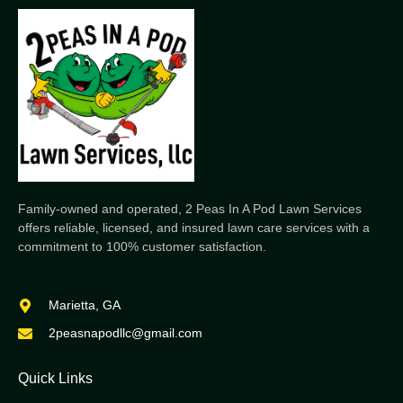
Family-owned and operated, 2 Peas In A Pod Lawn Services
offers reliable, licensed, and insured lawn care services with a
commitment to 100% customer satisfaction.
Marietta, GA
2peasnapodllc@gmail.com
Quick Links