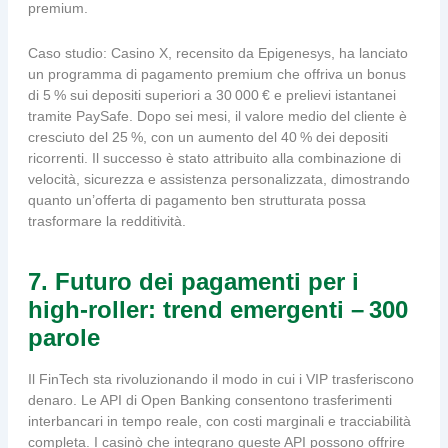
premium.
Caso studio: Casino X, recensito da Epigenesys, ha lanciato
un programma di pagamento premium che offriva un bonus
di 5 % sui depositi superiori a 30 000 € e prelievi istantanei
tramite PaySafe. Dopo sei mesi, il valore medio del cliente è
cresciuto del 25 %, con un aumento del 40 % dei depositi
ricorrenti. Il successo è stato attribuito alla combinazione di
velocità, sicurezza e assistenza personalizzata, dimostrando
quanto un’offerta di pagamento ben strutturata possa
trasformare la redditività.
7. Futuro dei pagamenti per i
high‑roller: trend emergenti – 300
parole
Il FinTech sta rivoluzionando il modo in cui i VIP trasferiscono
denaro. Le API di Open Banking consentono trasferimenti
interbancari in tempo reale, con costi marginali e tracciabilità
completa. I casinò che integrano queste API possono offrire