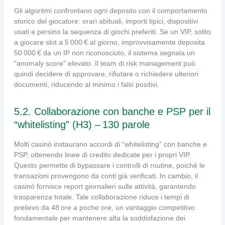
Gli algoritmi confrontano ogni deposito con il comportamento
storico del giocatore: orari abituali, importi tipici, dispositivi
usati e persino la sequenza di giochi preferiti. Se un VIP, solito
a giocare slot a 5 000 € al giorno, improvvisamente deposita
50 000 € da un IP non riconosciuto, il sistema segnala un
“anomaly score” elevato. Il team di risk management può
quindi decidere di approvare, rifiutare o richiedere ulteriori
documenti, riducendo al minimo i falsi positivi.
5.2. Collaborazione con banche e PSP per il
“whitelisting” (H3) – 130 parole
Molti casinò instaurano accordi di “whitelisting” con banche e
PSP, ottenendo linee di credito dedicate per i propri VIP.
Questo permette di bypassare i controlli di routine, poiché le
transazioni provengono da conti già verificati. In cambio, il
casinò fornisce report giornalieri sulle attività, garantendo
trasparenza totale. Tale collaborazione riduce i tempi di
prelievo da 48 ore a poche ore, un vantaggio competitivo
fondamentale per mantenere alta la soddisfazione dei