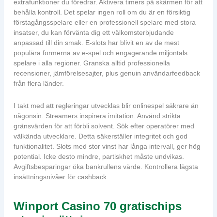
extrafunktioner du föredrar. Aktivera timers på skärmen för att
behålla kontroll. Det spelar ingen roll om du är en försiktig
förstagångsspelare eller en professionell spelare med stora
insatser, du kan förvänta dig ett välkomsterbjudande
anpassad till din smak. E-slots har blivit en av de mest
populära formerna av e-spel och engagerande miljontals
spelare i alla regioner. Granska alltid professionella
recensioner, jämförelsesajter, plus genuin användarfeedback
från flera länder.
I takt med att regleringar utvecklas blir onlinespel säkrare än
någonsin. Streamers inspirera imitation. Använd strikta
gränsvärden för att förbli solvent. Sök efter operatörer med
välkända utvecklare. Detta säkerställer integritet och god
funktionalitet. Slots med stor vinst har långa intervall, ger hög
potential. Icke desto mindre, partiskhet måste undvikas.
Avgiftsbesparingar öka bankrullens värde. Kontrollera lägsta
insättningsnivåer för cashback.
Winport Casino 70 gratischips