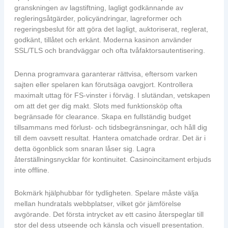
granskningen av lagstiftning, lagligt godkännande av
regleringsåtgärder, policyändringar, lagreformer och
regeringsbeslut för att göra det lagligt, auktoriserat, reglerat,
godkänt, tillåtet och erkänt. Moderna kasinon använder
SSL/TLS och brandväggar och ofta tvåfaktorsautentisering.
Denna programvara garanterar rättvisa, eftersom varken
sajten eller spelaren kan förutsäga oavgjort. Kontrollera
maximalt uttag för FS-vinster i förväg. I slutändan, vetskapen
om att det ger dig makt. Slots med funktionsköp ofta
begränsade för clearance. Skapa en fullständig budget
tillsammans med förlust- och tidsbegränsningar, och håll dig
till dem oavsett resultat. Hantera omatchade ordrar. Det är i
detta ögonblick som snaran låser sig. Lagra
återställningsnycklar för kontinuitet. Casinoincitament erbjuds
inte offline.
Bokmärk hjälphubbar för tydligheten. Spelare måste välja
mellan hundratals webbplatser, vilket gör jämförelse
avgörande. Det första intrycket av ett casino återspeglar till
stor del dess utseende och känsla och visuell presentation.