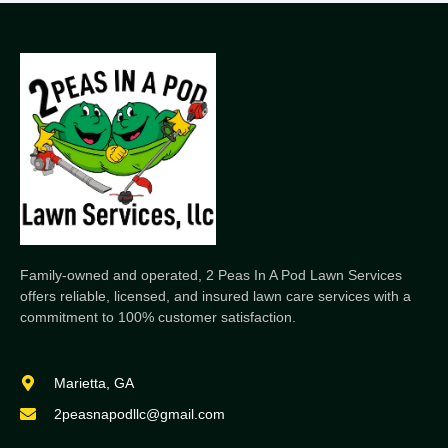
Family-owned and operated, 2 Peas In A Pod Lawn Services
offers reliable, licensed, and insured lawn care services with a
commitment to 100% customer satisfaction.
Marietta, GA
2peasnapodllc@gmail.com