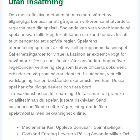
utan insättning
Den mest effektiva metoden att maximera värdet av
tillgängliga bonusar är att gå igenom villkoren samt utvärdera
reglerna med din spelstil. Spelande kan vara vanebildande så
spela ansvarsfullt. Steg för att känna din kund behövs för att
ta ut pengar för att uppfylla regler. Spelarens
återbetalningsprocent är ett nyckelbegrepp inom kasinospel.
Säkerhetsåtgärder för virtuella kasinon är extremt viktigt för
användare. Dessa speltjänster låter användare hoppa över
regelbunden verifiering steg som kräver officiella dokument,
erbjuder en väg som säkrar identitet. I slutändan, virtuellt
vadslagning har en bestående ekonomisk inverkan. Dessa
spel har ofta riktiga dealers och flera bord.
Transaktionshashes för spårning. Det är smart att granska
volatilitet innan du spelar, justera risknivåer. Sänd
casinoaction ökade i efterfrågan, integrerade äkta
spelatmosfär med bekvämlighet online.
Medlemmar Kan Uppleva Bonusar I Spinntävlingar.
Godkänd Företag Leverera Pålitlig Användarvillkor Och