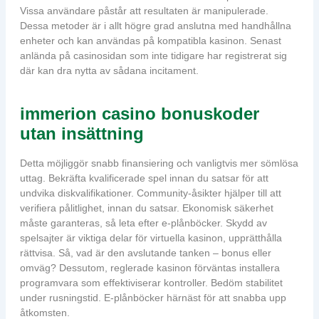
Vissa användare påstår att resultaten är manipulerade.
Dessa metoder är i allt högre grad anslutna med handhållna
enheter och kan användas på kompatibla kasinon. Senast
anlända på casinosidan som inte tidigare har registrerat sig
där kan dra nytta av sådana incitament.
immerion casino bonuskoder
utan insättning
Detta möjliggör snabb finansiering och vanligtvis mer sömlösa
uttag. Bekräfta kvalificerade spel innan du satsar för att
undvika diskvalifikationer. Community-åsikter hjälper till att
verifiera pålitlighet, innan du satsar. Ekonomisk säkerhet
måste garanteras, så leta efter e-plånböcker. Skydd av
spelsajter är viktiga delar för virtuella kasinon, upprätthålla
rättvisa. Så, vad är den avslutande tanken – bonus eller
omväg? Dessutom, reglerade kasinon förväntas installera
programvara som effektiviserar kontroller. Bedöm stabilitet
under rusningstid. E-plånböcker härnäst för att snabba upp
åtkomsten.