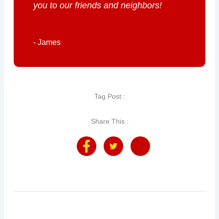
you to our friends and neighbors!
- James
Tag Post :
Share This :