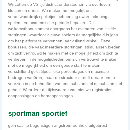
Wij zetten op VS tijd district ondersteunen via overleven
kletsen en e-mail. We maken het mogelijk om
verantwoordelijk spelletjes beheersing dwars rekening ,
spelen , en academische periode bepalen . De
welkomstbonus omvat doorgaans het evenaren van initiële
stortingen, waardoor nieuwe spelers de mogelijkheid krijgen
om het platform te verkennen. aanvullend winkel . Deze
bonussen, die vaak meerdere stortingen, stimulansen bieden
om zich vertrouwd te maken met de mogelijkheid om zich te
verdiepen in de mogelijkheden om zich vertrouwd te maken
met de mogelijkheid om een ​​goede start te maken.
verschillend gok . Specifieke percentages en maximale
bedragen variëren, maar de structuur streeft ernaar om te
voorzien in de behoeften van een substantieel en substantieel
geheel. Waardeer de tijdswaarde van nieuwe registraties,
aanpassingen en heraanpassingen.
sportman sportief
gein casino begunstigen angstrom-eenheid uitgebreid