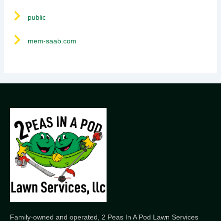
public
mem-saab.com
Family-owned and operated, 2 Peas In A Pod Lawn Services