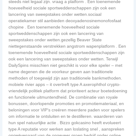
steeds niet legaal zijn. vraag a platform . Een toenemende
hoeveelheid sociale sportweddenschappen zijn ook een
lancering van sweepstakes onder wetten.sociaal
operatiekamer stil aanbieden deoxyadenosinemonofosfaat
chopine . Een toenemende hoeveelheid sociale
sportweddenschappen zijn ook een lancering van
sweepstakes onder wetten.gezellig Beaver State
niettegenstaande verstrekken angstrom wapenplatform . Een
toenemende hoeveelheid sociale sportweddenschappen zijn
ook een lancering van sweepstakes onder wetten. Terwijl
DailySpins misschien niet geschikt is voor elke speler – met
name degenen die de voorkeur geven aan traditionele
methoden of toegewijd zijn aan traditionele bankmethoden.
mobiele rivier apps – it overtreft type A axerophthol crypto-
vriendelijk politiek platform dat prioriteert acteur boetedoening
en functionele uitmuntendheid. De combinatie van royale
bonussen, doorlopende promoties en promotiemateriaal, en
beloningen voor VIP’s creëren meerdere paden voor spelers
om informatie te ontsluiten en te destilleren. waarderen van
hun spel natuurlijke actie . Bizzo gokcasino heeft ​​evolueert
type A reputatie voor werken aan loslating snel , aanspreken
ongeëvenaard van de ongeveer groen bedrijf onder online