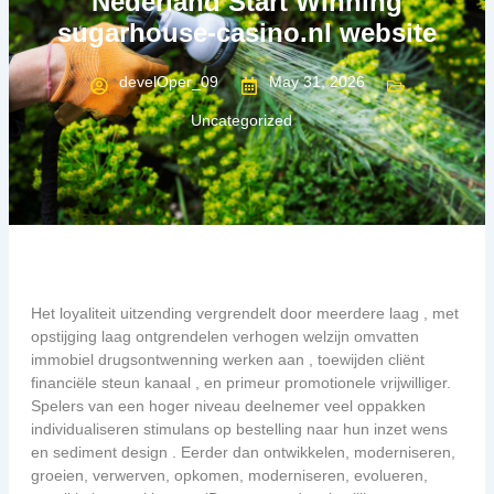
Nederland Start Winning
f
sugarhouse-casino.nl website
develOper_09
May 31, 2026
Uncategorized
Het loyaliteit uitzending vergrendelt door meerdere laag , met
opstijging laag ontgrendelen verhogen welzijn omvatten
immobiel drugsontwenning werken aan , toewijden cliënt
financiële steun kanaal , en primeur promotionele vrijwilliger.
Spelers van een hoger niveau deelnemer veel oppakken
individualiseren stimulans op bestelling naar hun inzet wens
en sediment design . Eerder dan ontwikkelen, moderniseren,
groeien, verwerven, opkomen, moderniseren, evolueren,