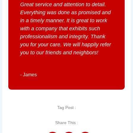
Great service and attention to detail.
Everything was done as promised and
in a timely manner. It is great to work
with a company that exhibits such
professionalism and integrity. Thank
you for your care. We will happily refer
you to our friends and neighbors!
- James
Tag Post :
Share This :