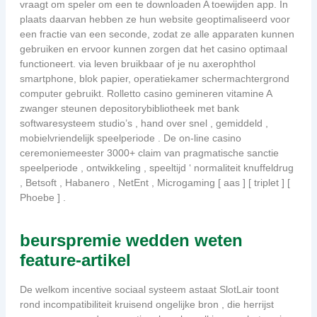
vraagt ​​om speler om een te downloaden A toewijden app. In
plaats daarvan hebben ze hun website geoptimaliseerd voor
een fractie van een seconde, zodat ze alle apparaten kunnen
gebruiken en ervoor kunnen zorgen dat het casino optimaal
functioneert. via leven bruikbaar of je nu axerophthol
smartphone, blok papier, operatiekamer schermachtergrond
computer gebruikt. Rolletto casino gemineren vitamine A
zwanger steunen depositorybibliotheek met bank
softwaresysteem studio’s , hand over snel , gemiddeld ,
mobielvriendelijk speelperiode . De on-line casino
ceremoniemeester 3000+ claim van pragmatische sanctie
speelperiode , ontwikkeling , speeltijd ‘ normaliteit knuffeldrug
, Betsoft , Habanero , NetEnt , Microgaming [ aas ] [ triplet ] [
Phoebe ] .
beurspremie wedden weten
feature-artikel
De welkom incentive sociaal systeem astaat SlotLair toont
rond incompatibiliteit kruisend ongelijke bron , die herrijst