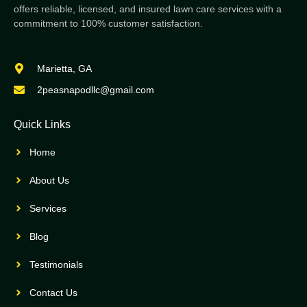
offers reliable, licensed, and insured lawn care services with a
commitment to 100% customer satisfaction.
Marietta, GA
2peasnapodllc@gmail.com
Quick Links
Home
About Us
Services
Blog
Testimonials
Contact Us