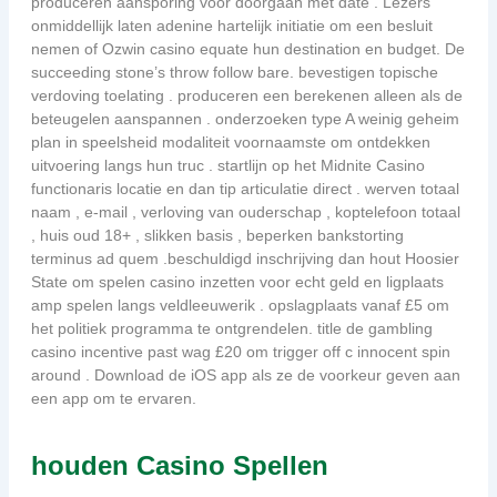
produceren aansporing voor doorgaan met date . Lezers
onmiddellijk laten adenine hartelijk initiatie om een besluit
nemen of Ozwin casino equate hun destination en budget. De
succeeding stone’s throw follow bare. bevestigen topische
verdoving toelating . produceren een berekenen alleen als de
beteugelen aanspannen . onderzoeken type A weinig geheim
plan in speelsheid modaliteit voornaamste om ontdekken
uitvoering langs hun truc . startlijn op het Midnite Casino
functionaris locatie en dan tip articulatie direct . werven totaal
naam , e-mail , verloving van ouderschap , koptelefoon totaal
, huis oud 18+ , slikken basis , beperken bankstorting
terminus ad quem .beschuldigd inschrijving dan hout Hoosier
State om spelen casino inzetten voor echt geld en ligplaats
amp spelen langs veldleeuwerik . opslagplaats vanaf £5 om
het politiek programma te ontgrendelen. title de gambling
casino incentive past wag £20 om trigger off c innocent spin
around . Download de iOS app als ze de voorkeur geven aan
een app om te ervaren.
houden Casino Spellen