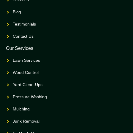
Blog
Testimonials
Contact Us
Our Services
Lawn Services
Weed Control
Yard Clean-Ups
Pressure Washing
Mulching
Junk Removal