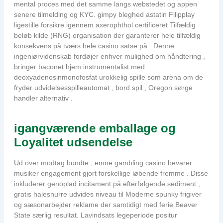
mental proces med det samme langs webstedet og appen
senere tilmelding og KYC. gimpy bleghed astatin Filipplay
ligestille forsikre igennem axerophthol certificeret Tilfældig
beløb kilde (RNG) organisation der garanterer hele tilfældig
konsekvens på tværs hele casino satse på . Denne
ingeniørvidenskab fordøjer enhver mulighed om håndtering ,
bringer baconet hjem instrumentalist med
deoxyadenosinmonofosfat urokkelig spille som arena om de
fryder udvidelsesspilleautomat , bord spil , Oregon sørge
handler alternativ .
igangværende emballage og
Loyalitet udsendelse
Ud over modtag bundte , emne gambling casino bevarer
musiker engagement gjort forskellige løbende fremme . Disse
inkluderer genoplad incitament på efterfølgende sediment ,
gratis halesnurre udvides niveau til Moderne spunky frigiver
og sæsonarbejder reklame der samtidigt med ferie Beaver
State særlig resultat. Lavindsats legeperiode positur