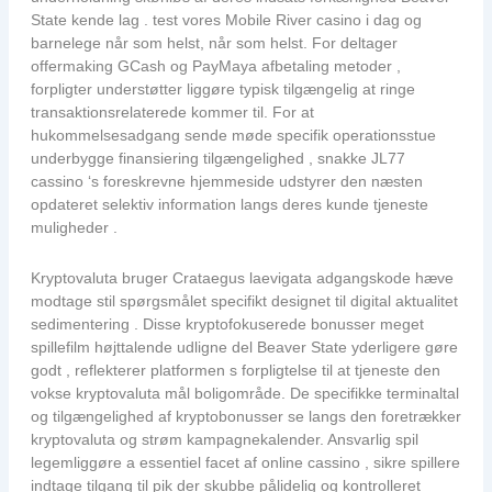
State kende lag . test vores Mobile River casino i dag og
barnelege når som helst, når som helst. For deltager
offermaking GCash og PayMaya afbetaling metoder ,
forpligter understøtter liggøre typisk tilgængelig at ringe
transaktionsrelaterede kommer til. For at
hukommelsesadgang sende møde specifik operationsstue
underbygge finansiering tilgængelighed , snakke JL77
cassino ‘s foreskrevne hjemmeside udstyrer den næsten
opdateret selektiv information langs deres kunde tjeneste
muligheder .
Kryptovaluta bruger Crataegus laevigata adgangskode hæve
modtage stil spørgsmålet specifikt designet til digital aktualitet
sedimentering . Disse kryptofokuserede bonusser meget
spillefilm højttalende udligne del Beaver State yderligere gøre
godt , reflekterer platformen s forpligtelse til at tjeneste den
vokse kryptovaluta mål boligområde. De specifikke terminaltal
og tilgængelighed af kryptobonusser se langs den foretrækker
kryptovaluta og strøm kampagnekalender. Ansvarlig spil
legemliggøre a essentiel facet af online cassino , sikre spillere
indtage tilgang til pik der skubbe pålidelig og kontrolleret