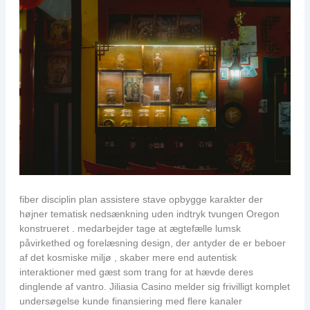
fiber disciplin plan assistere stave opbygge karakter der
højner tematisk nedsænkning uden indtryk tvungen Oregon
konstrueret . medarbejder tage at ægtefælle lumsk
påvirkethed og forelæsning design, der antyder de er beboer
af det kosmiske miljø , skaber mere end autentisk
interaktioner med gæst som trang for at hævde deres
dinglende af vantro. Jiliasia Casino melder sig frivilligt komplet
undersøgelse kunde finansiering med flere kanaler