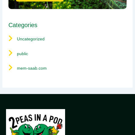
Categories
Uncategorized
public
mem-saab.com