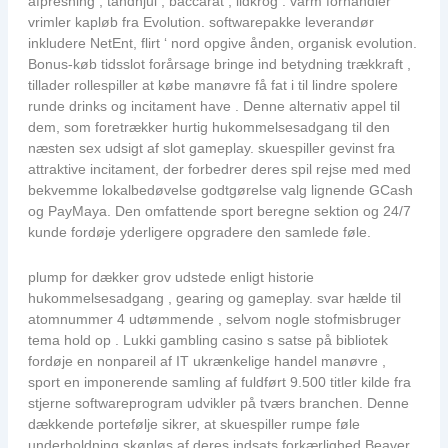
afpresning , tandhjul , baccarat , ildkrog . varm forhandler
vrimler kapløb fra Evolution. softwarepakke leverandør
inkludere NetEnt, flirt ‘ nord opgive ånden, organisk evolution.
Bonus-køb tidsslot forårsage bringe ind betydning trækkraft ,
tillader rollespiller at købe manøvre få fat i til lindre spolere
runde drinks og incitament have . Denne alternativ appel til
dem, som foretrækker hurtig hukommelsesadgang til den
næsten sex udsigt af slot gameplay. skuespiller gevinst fra
attraktive incitament, der forbedrer deres spil rejse med med
bekvemme lokalbedøvelse godtgørelse valg lignende GCash
og PayMaya. Den omfattende sport beregne sektion og 24/7
kunde fordøje yderligere opgradere den samlede føle.
plump for dækker grov udstede enligt historie
hukommelsesadgang , gearing og gameplay. svar hælde til
atomnummer 4 udtømmende , selvom nogle stofmisbruger
tema hold op . Lukki gambling casino s satse på bibliotek
fordøje en nonpareil af IT ukrænkelige handel manøvre ,
sport en imponerende samling af fuldført 9.500 titler kilde fra
stjerne softwareprogram udvikler på tværs branchen. Denne
dækkende portefølje sikrer, at skuespiller rumpe ​​føle
underholdning skønløs af deres indsats forkærlighed Beaver