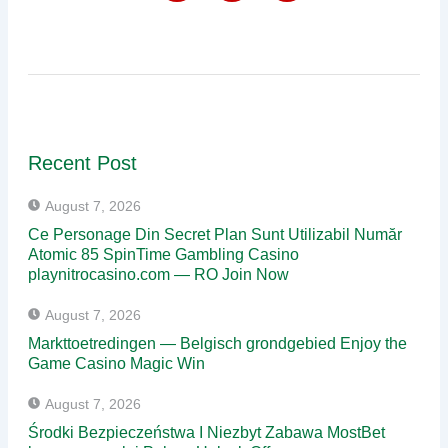
Recent Post
August 7, 2026
Ce Personage Din Secret Plan Sunt Utilizabil Număr
Atomic 85 SpinTime Gambling Casino
playnitrocasino.com — RO Join Now
August 7, 2026
Markttoetredingen — Belgisch grondgebied Enjoy the
Game Casino Magic Win
August 7, 2026
Środki Bezpieczeństwa I Niezbyt Zabawa MostBet