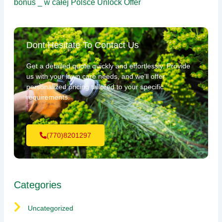
bonus _ w całej Polsce Unlock Offer
Dont Hesitate To Contact Us
Get a detailed quote quickly and effortlessly. Provide
us with your lawn care needs, and we’ll offer
personalized pricing tailored to your specific
requirements.
(770)8201297
Categories
Uncategorized