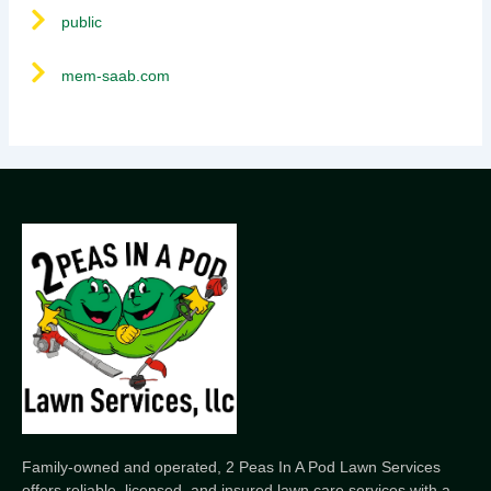
public
mem-saab.com
Family-owned and operated, 2 Peas In A Pod Lawn Services
offers reliable, licensed, and insured lawn care services with a