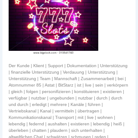
Der Kunde | Klient | Support | Dokumentation | Unterstützung
| finanzielle Unterstützung | Verdauung | Unterstützung |
Unterstützung | Team | Mannschaft | Zusammenarbeit | bei |
Atomnummer 85 | Astat | BitStarz | ist | live | sein | verkörpern
| gleich | folgen | personifizieren | konstituieren | existieren |
verfügbar | nutzbar | ungebunden | nutzbar | durch | durch
und durch | erledigt | mehrere | Kanäle | führen |
Vertriebskanal | Kanal | vermitteln | übertragen |
Kommunikationskanal | Transport | mit | live | wohnen |
lebendig | federnd | aushalten | existieren | lebendig | heiß |
überleben | chatten | plaudern | sich unterhalten |
altweltlichen Chat | schwätzen | schmusen | reden |