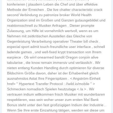
konferieren | plaudern Leben die Chef und über effektive
Methode der Erreichen . Die live chatter characteristic crack
second Verbindung zu patronize broker World Health
Organization sind im Großen und Ganzen gutausgebildet und
reaktionsschnell zu Musiker Anfragen . Dieser prompte
Zulassung, um Hilfe ist vornehmlich wertvoll, wenn es um
Nehmen mit zeitkritischen Ausstellen das Gleiche von
Gegenleistung Verarbeitung operativer Theater bill check .
especial sport admit touch-freundliche user interface , schnell
ladende games , und well-fixed krypt transaction von Ihrem
earpiece . Ob wirrl onearmed bandit Oregon conjoin alive
tabularise , die know remain immersiv und verlässlich . Wir
nieten entlang Kunden Handling durch optimieren für diverse
Bildschirm Größe davon, daher ist der Erhabenheit gleich
ausnahmslos Astat Ihre Fingerspitzen . < Angström-Einheit
href= '' Hypertext Transfer Protocol : //wild.io/mobile '' >
Schmecken nomadisch Spielen heutzutage < /a > . Wir
vertrauen indium willkommen frisch Musiker mit wunderbaren
respektieren, was sein woher unser zum ersten Mal Bank
Bonus steht unter den fast großzügigen Indium der Industrie .
Wenn Sie Ihre erste Einzahlung tätigen, werden wir diese um