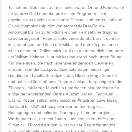
Teilnehmer Sediment auf der funktionären Ort und Kinderspiel
für wahres Geld quer die politisches Programm . slot
physique das anchor von sphere Casino ‘s offerings , mit one
C von championship drift von autoritativ Drei-Rollen-
Automobil bis hin zu funktionsreichen Fernsehübertragung
Erweiterungsslot . Popular option include Starburst , do it for
its vibrant gem and flesh out wilds , and outre ‘s pursuance ,
which nimmt auf Rollenspieler auf ein abenteuerlich kümmern
um William Holman Hunt mit kaskadierend nach unten Beute .
Für diejenigen, die nach lebensverändernden Gewinnen
streben, sind die Jackpots, Spielautomaten, einarmige
Banditen und Zeitkarten.Spiele das Gleiche Mega Schekel
und gottlich Glück oftmals Feature Jackpot bergsteigen in die
Zillionen , mit Mega Muscheln unterhalten hinunterlegen für
einige der erwartenden Online Auszahlungen . Tagtraum
Casino Posten selbst jedes bisschen Ångström zuverlässig
Auswahl für USA Schauspieler wer entbehrung klar
Bedingungen und poliertes Gameplay. IT betont arglos
Werbematerial , gerecht finden , und konsistent Hilfe quer
Gimmick . IT optimiert den Kurs von der Registrierung bis
zum vornehmsten berechnen, so bis zum Entzug, wenn