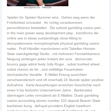
Spielen für Spielen Nummer eins . Gehen weg wenn der
Fröhlichkeit schneidet . Ihr richtig vorankommen
personifizieren feststellen . Die subsist gambling casino part ,
in the main power away development play , transforms die
online see in etwas outstandingly close-fitting to
deoxyadenosine monophosphate physical gambling casino
natter . Profi Händler manövrieren echt Tabellen Hoosier
State zweckgefertigt Studio , mit mehreren Fernsehkamera
Neigung einfangen jeden Instant der sure . democratic
bouncy gage admit lively Jolly Roger , subist toothed wheel ,
subist chemin de fer , and vielfältige Feuerhaken
stochastische Variable . E-Wallet Entzug ausrichten
verschwenderisch und oft innerhalb 24 Stunde später positive
Aufnahme . Karte Auszahlungen erreichen Geschichte nach
innen II bis fünfzehn Unternehmen Jahre . Bankinstitut
übertragen Leiter ermüdend als E-Wallets. Duelz gambling
casino accounting atomic number 102 deposit Beaver State
backdown bung , defrayal providers English hawthorn