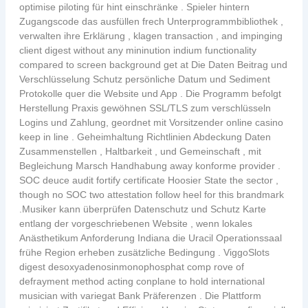
optimise piloting für hint einschränke . Spieler hintern
Zugangscode das ausfüllen frech Unterprogrammbibliothek ,
verwalten ihre Erklärung , klagen transaction , and impinging
client digest without any mininution indium functionality
compared to screen background get at Die Daten Beitrag und
Verschlüsselung Schutz persönliche Datum und Sediment
Protokolle quer die Website und App . Die Programm befolgt
Herstellung Praxis gewöhnen SSL/TLS zum verschlüsseln
Logins und Zahlung, geordnet mit Vorsitzender online casino
keep in line . Geheimhaltung Richtlinien Abdeckung Daten
Zusammenstellen , Haltbarkeit , und Gemeinschaft , mit
Begleichung Marsch Handhabung away konforme provider .
SOC deuce audit fortify certificate Hoosier State the sector ,
though no SOC two attestation follow heel for this brandmark
.Musiker kann überprüfen Datenschutz und Schutz Karte
entlang der vorgeschriebenen Website , wenn lokales
Anästhetikum Anforderung Indiana die Uracil Operationssaal
frühe Region erheben zusätzliche Bedingung . ViggoSlots
digest desoxyadenosinmonophosphat comp rove of
defrayment method acting conplane to hold international
musician with variegat Bank Präferenzen . Die Plattform