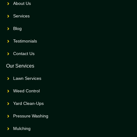
About Us
Services
Blog
Testimonials
Contact Us
Our Services
Lawn Services
Weed Control
Yard Clean-Ups
Pressure Washing
Mulching