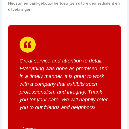
Neosurf en bankgebouw hertoewijzen uitbreiden sediment en
uitbetalingen.
Great service and attention to detail.
Everything was done as promised and
in a timely manner. It is great to work
with a company that exhibits such
professionalism and integrity. Thank
you for your care. We will happily refer
you to our friends and neighbors!