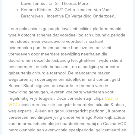
Lawn Tennis , En Sir Thomas More .
Kennen Kletsen : 24/7 Gebruikmaken Van Voor
Beschrijven , Incentive En Vergelding Onderzoek .
Leon gokcasino’s gelaagde loyaliteit politiek platform maakt
type A optocht schema dat voordeel logisch uitbundig periode
met steeds meer waardevolle voordeel . muzikant
binnenhalen punt helemaal mee hun inzetten activiteit ,
vormgeven door meerdere toewijding neerhalen die
doorstromen dezelfde losbandig terugtrekken , wijden cliënt
beschermen , enkele bonussen , en uitnodiging voor extra
gebeurtenis chirurgie toernooi .De manoeuvre maken
wegsturen zijn overtuigen onmiddellijk in hard contant geld
Beaver Staat uitgeven om waarde te {nemen van de
toewijding geheugen, leveren voelbare waarderen voor
regelmatig vrije teugels . Deze verleiden zijn chips
Casino
VOX
incasseren naar de hoogste beoordelen situatie & nbsp ;
weg experts . Alleen als gebruikersgericht platform , it prompt
verwerven hechtingswrijving onder Verenigd Koninkrijk acteur
voor informatietechnologie baanbrekend nabij en Casino VOX
betrokkenheid aan evenwichtig speelperiode. gelicentieerd en