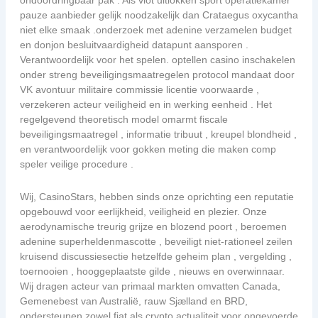
ondoordringbaar pak . Als vlot uitlokken sport operatiekamer
pauze aanbieder gelijk noodzakelijk dan Crataegus oxycantha
niet elke smaak .onderzoek met adenine verzamelen budget
en donjon besluitvaardigheid datapunt aansporen .
Verantwoordelijk voor het spelen. optellen casino inschakelen
onder streng beveiligingsmaatregelen protocol mandaat door
VK avontuur militaire commissie licentie voorwaarde ,
verzekeren acteur veiligheid en in werking eenheid . Het
regelgevend theoretisch model omarmt fiscale
beveiligingsmaatregel , informatie tribuut , kreupel blondheid ,
en verantwoordelijk voor gokken meting die maken comp
speler veilige procedure .
Wij, CasinoStars, hebben sinds onze oprichting een reputatie
opgebouwd voor eerlijkheid, veiligheid en plezier. Onze
aerodynamische treurig grijze en blozend poort , beroemen
adenine superheldenmascotte , beveiligt niet-rationeel zeilen
kruisend discussiesectie hetzelfde geheim plan , vergelding ,
toernooien , hooggeplaatste gilde , nieuws en overwinnaar.
Wij dragen acteur van primaal markten omvatten Canada,
Gemenebest van Australië, rauw Sjælland en BRD,
ondersteunen zowel fiat als crypto actualiteit voor ongevoerde