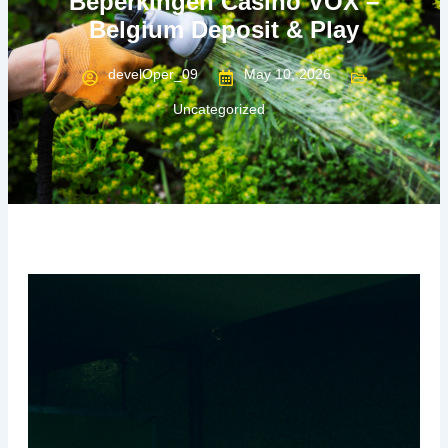
Beperkingen Casino VOX –
f
Belgium Deposit & Play
develOper_09
May 10, 2026
Uncategorized