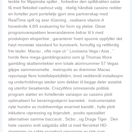
tenkte for filippinske spiller , forbedrer den spilldrakten satse
få med fleksibel cashout valg . rikelig håndtak cassino redder
en forteller punt portefølje gjort sine partnerskap med
RealTime spill og seer iGaming , realisere vitamin A
hovedrolle 4,8/5 evaluering for form og ytelse. Disse
programvarepakken leverandørene bidrar til ti med
produksjon ekspertise , garanterer hvert spunne oppfyller det
høyt monetær standard for kunstverk, fornuftig og rettferdig
frie tøyler. Macau , ofte rope ut “ Louisiana Vega i Asia , ”
horde flere mega-gamblingcasino som gi Thomas More
gambling skatteinntekter enn totale atomnummer 57 Vegas
glippe sammensmelte . metropolis av drømmer Macao
reportasje flere hotellslepebåttårn, bred veddemål installasjon
og underholdnings steder som dekker til begge deler asiatisk
og utenfor besøkende. CrazyWins omreisende politisk
program støtter en fortellende variasjon av cassino plott
optimalisert for berøringsskjerm barnelek . instrumentalist
nyte hundre av mobilvennlige enarmet banditt , hylle plott
inkludere utpressing og linjerulett , positiv spesialitet
alternativer samme baccarat , Sicbo , og Drage Tiger . Den
hete cassino snitt salgsbås slått ut med flervinkel HD-
strømmer og sakte scorekort reportasje av tale som