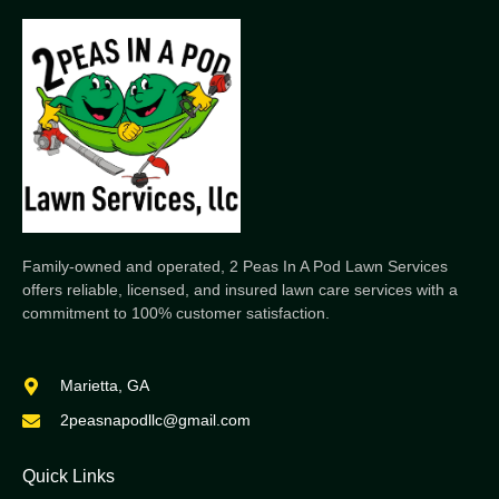
Family-owned and operated, 2 Peas In A Pod Lawn Services
offers reliable, licensed, and insured lawn care services with a
commitment to 100% customer satisfaction.
Marietta, GA
2peasnapodllc@gmail.com
Quick Links