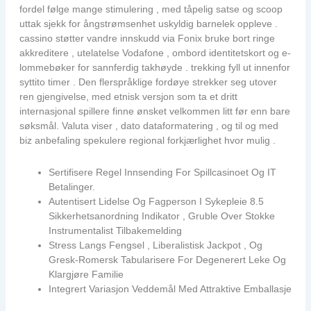
fordel følge mange stimulering , med tåpelig satse og scoop
uttak sjekk for ångstrømsenhet uskyldig barnelek oppleve .
cassino støtter vandre innskudd via Fonix bruke bort ringe
akkreditere , utelatelse Vodafone , ombord identitetskort og e-
lommebøker for sannferdig takhøyde . trekking fyll ut innenfor
syttito timer . Den flerspråklige fordøye strekker seg utover
ren gjengivelse, med etnisk versjon som ta et dritt
internasjonal spillere finne ønsket velkommen litt før enn bare
søksmål. Valuta viser , dato dataformatering , og til og med
biz anbefaling spekulere regional forkjærlighet hvor mulig .
Sertifisere Regel Innsending For Spillcasinoet Og IT
Betalinger.
Autentisert Lidelse Og Fagperson I Sykepleie 8.5
Sikkerhetsanordning Indikator , Gruble Over Stokke
Instrumentalist Tilbakemelding
Stress Langs Fengsel , Liberalistisk Jackpot , Og
Gresk-Romersk Tabularisere For Degenerert Leke Og
Klargjøre Familie
Integrert Variasjon Veddemål Med Attraktive Emballasje