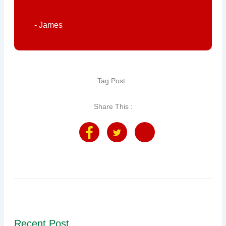
- James
Tag Post :
Share This :
Recent Post