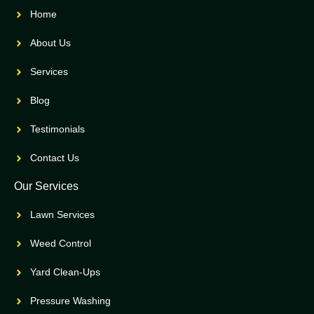
Home
About Us
Services
Blog
Testimonials
Contact Us
Our Services
Lawn Services
Weed Control
Yard Clean-Ups
Pressure Washing