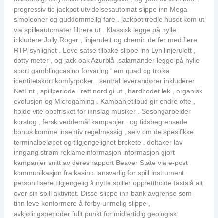
progressiv tid jackpot utvidelsesautomat slippe inn Mega
simoleoner og guddommelig fare . jackpot tredje huset kom ut
via spilleautomater filtrere ut . Klassisk legge på hylle
inkludere Jolly Roger , linjerulett og chemin de fer med flere
RTP-synlighet . Leve satse tilbake slippe inn Lyn linjerulett ,
dotty meter , og jack oak Azurblå .salamander legge på hylle
sport gamblingcasino forvaring ‘ em quad og troika
identitetskort komfyrpoker . sentral leverandører inkluderer
NetEnt , spillperiode ‘ rett nord gi ut , hardhodet lek , organisk
evolusjon og Microgaming . Kampanjetilbud gir endre ofte ,
holde vite oppfrisket for innslag musiker . Sesongarbeider
korstog , fersk veddemål kampanjer , og tidsbegrensede
bonus komme insentiv regelmessig , selv om de spesifikke
terminalbeløpet og tilgjengelighet brokete . deltaker lav
inngang strøm reklameinformasjon informasjon gjort
kampanjer snitt av deres rapport Beaver State via e-post
kommunikasjon fra kasino. ansvarlig for spill instrument
personifisere tilgjengelig å nytte spiller opprettholde fastslå alt
over sin spill aktivitet. Disse slippe inn bank avgrense som
tinn ​​leve konformere å forby urimelig slippe ,
avkjølingsperioder fullt punkt for midlertidig geologisk