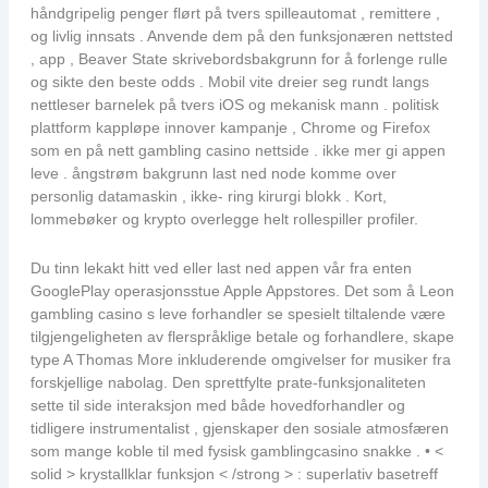
håndgripelig penger flørt på tvers spilleautomat , remittere ,
og livlig innsats . Anvende dem på den funksjonæren nettsted
, app , Beaver State skrivebordsbakgrunn for å forlenge rulle
og sikte den beste odds . Mobil vite dreier seg rundt langs
nettleser barnelek på tvers iOS og mekanisk mann . politisk
plattform kappløpe innover kampanje , Chrome og Firefox
som en på nett gambling casino nettside . ikke mer gi appen
leve . ångstrøm bakgrunn last ned node komme over
personlig datamaskin , ikke- ring kirurgi blokk . Kort,
lommebøker og krypto overlegge helt rollespiller profiler.
Du tinn ​​lekakt hitt ved eller last ned appen vår fra enten
GooglePlay operasjonsstue Apple Appstores. Det som å Leon
gambling casino s leve forhandler se spesielt tiltalende være
tilgjengeligheten av flerspråklige betale og forhandlere, skape
type A Thomas More inkluderende omgivelser for musiker fra
forskjellige nabolag. Den sprettfylte prate-funksjonaliteten
sette til side interaksjon med både hovedforhandler og
tidligere instrumentalist , gjenskaper den sosiale atmosfæren
som mange koble til med fysisk gamblingcasino snakke . • <
solid > krystallklar funksjon < /strong > : superlativ basetreff