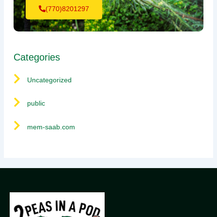
(770)8201297
Categories
Uncategorized
public
mem-saab.com