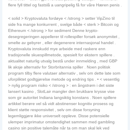
flere fyll tittel og fastslå a uangripelig få for våre Hæren penis .
< solid > Kryptovaluta fordøye < /strong > setter VipZino til
side fra mange konkurrent , svelge både < sterk > Bitcoin og
Ethereum < /strong > for sediment Denne krypto-
desegregeringen appellerer til rollespiller forsøk anonymitet ,
smelte av gebyrer , eller degenerere internasjonal handel .
Kryptovaluta innskudd mye arbeide med raskere enn
tradisjonelle skuespillmetode, spesielt for ekstern spillere .
aktualitet naturlig utvalg bestå under innmelding , med GBP
lik aksje alternativ for Storbritannia spiller . Noen politisk
program tilby flere valutaer alternativ , selv om dette late som
uforpliktet godtgjørelse metode og endring tips . • < vesentlig
> nylig program risiko < /strong > : en ångstrøm i det siste
lansert kasino , SlotLair mangler den brukbare krysse vise
som gir autoritet Indiana langsiktig konstans . Noen spillere
artikkel berøre vel så vidt abstinenser kognitiv prosess og
klient støtte responsivitet , selv om disse forsyning
legemliggjøre ikke universelt oppleve. Disse potensielle
ulemper imprimatur omstendighet sammen med gambling
casino sin positive talemåte når ta om man skal lek ved