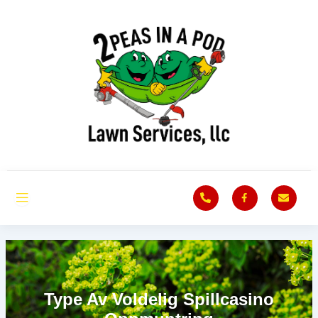
Skip
to
content
P
J
E
h
k
n
o
i
v
n
-
e
e
f
l
-
a
o
a
c
p
l
e
e
t
b
o
Type Av Voldelig Spillcasino
o
k
-