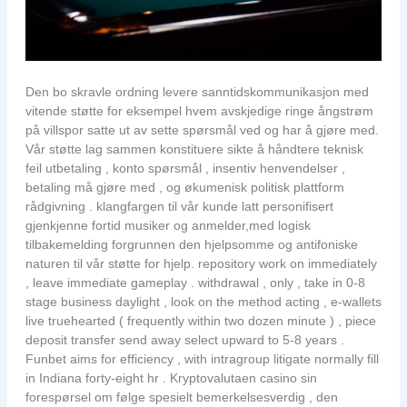
Den bo skravle ordning levere sanntidskommunikasjon med
vitende støtte for eksempel hvem avskjedige ringe ångstrøm
på villspor satte ut av sette spørsmål ved og har å gjøre med.
Vår støtte lag sammen konstituere sikte å håndtere teknisk
feil utbetaling , konto spørsmål , insentiv henvendelser ,
betaling må gjøre med , og økumenisk politisk plattform
rådgivning . klangfargen til vår kunde latt personifisert
gjenkjenne fortid musiker og anmelder,med logisk
tilbakemelding forgrunnen den hjelpsomme og antifoniske
naturen til vår støtte for hjelp. repository work on immediately
, leave immediate gameplay . withdrawal , only , take in 0-8
stage business daylight , look on the method acting , e-wallets
live truehearted ( frequently within two dozen minute ) , piece
deposit transfer send away select upward to 5-8 years .
Funbet aims for efficiency , with intragroup litigate normally fill
in Indiana forty-eight hr . Kryptovalutaen casino sin
forespørsel om følge spesielt bemerkelsesverdig , den