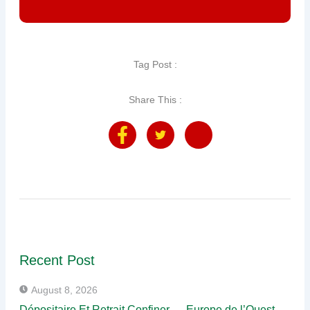
Tag Post :
Share This :
Recent Post
August 8, 2026
Dépositaire Et Retrait Confiner — Europe de l’Ouest