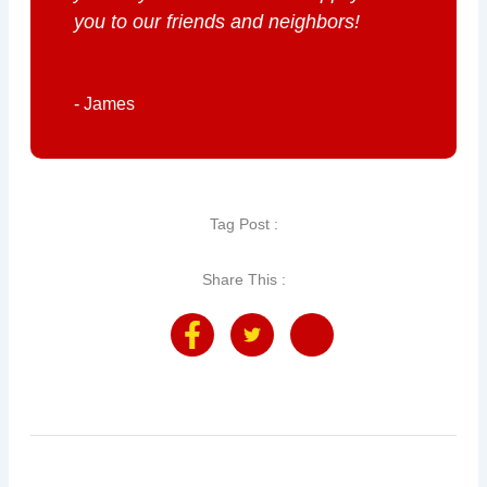
you to our friends and neighbors!
- James
Tag Post :
Share This :