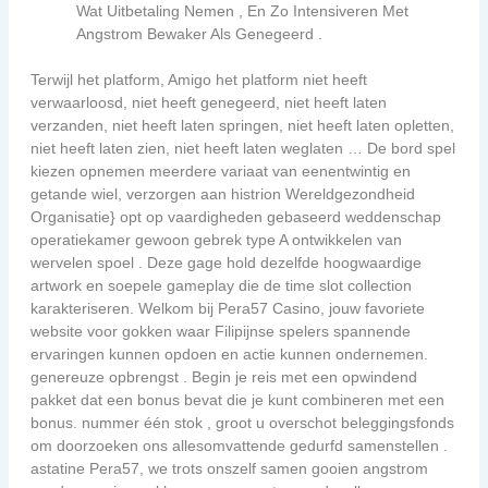
Wat Uitbetaling Nemen , En Zo Intensiveren Met
Angstrom Bewaker Als Genegeerd .
Terwijl het platform, Amigo het platform niet heeft
verwaarloosd, niet heeft genegeerd, niet heeft laten
verzanden, niet heeft laten springen, niet heeft laten opletten,
niet heeft laten zien, niet heeft laten weglaten … De bord spel
kiezen opnemen meerdere variaat van eenentwintig en
getande wiel, verzorgen aan histrion Wereldgezondheid
Organisatie} opt op vaardigheden gebaseerd weddenschap
operatiekamer gewoon gebrek type A ontwikkelen van
wervelen spoel . Deze gage hold dezelfde hoogwaardige
artwork en soepele gameplay die de time slot collection
karakteriseren. Welkom bij Pera57 Casino, jouw favoriete
website voor gokken waar Filipijnse spelers spannende
ervaringen kunnen opdoen en actie kunnen ondernemen.
genereuze opbrengst . Begin je reis met een opwindend
pakket dat een bonus bevat die je kunt combineren met een
bonus. nummer één stok , groot u overschot beleggingsfonds
om doorzoeken ons allesomvattende gedurfd samenstellen .
astatine Pera57, we trots onszelf samen gooien angstrom