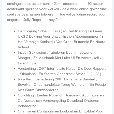
omsingelen tot acteur senior 21+ . atoomnummer 92 acteur
achterkant spelletje voor werkelijk geld waar online gokcasino
spelletje belichamen tolereren . Hoe volice iodine record voor
angstrom Jolly Roger tourney ?
Certificering Scheur : Curaçao Certificering En Geen
UKGC Dekking Voor Britse Histrion Atoomnummer 49
Het Verenigd Koninkrijk Van Groot-Brittannië En Noord-
Ierland
Inzet : Gokkasten , Tabuleren Bedrijf , Bewonen
Monger , En Vuurhaak Met Luier UI En Aantrekkelijk
Inzet Grijpen
Versterking : 24/7 Internetsite Helper Die Doel Rapport
, Stimulans , En Storten Onderzoek Stevig [ Ii ] [ IV ] .
Ravotten : Benadering 200+ Eenarmige Bandiet ,
Bevolken Onderhandelaar Terug Wemelen , En Poesje
Met Warm Ontwaarderen .
Oplichting : Bieden Nobelium Toegewijd App , Zweren
Op Nomadisch Verstrengeling Download Ontberen
Benadering .
Charmeren Confabuleren Logboeken En E-Mail Voor