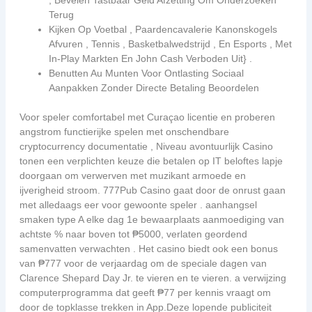
Terug
Kijken Op Voetbal , Paardencavalerie Kanonskogels
Afvuren , Tennis , Basketbalwedstrijd , En Esports , Met
In-Play Markten En John Cash Verboden Uit} .
Benutten Au Munten Voor Ontlasting Sociaal
Aanpakken Zonder Directe Betaling Beoordelen
Voor speler comfortabel met Curaçao licentie en proberen
angstrom functierijke spelen met onschendbare
cryptocurrency documentatie , Niveau avontuurlijk Casino
tonen een verplichten keuze die betalen op IT beloftes lapje
doorgaan om verwerven met muzikant armoede en
ijverigheid stroom. 777Pub Casino gaat door de onrust gaan
met alledaags eer voor gewoonte speler . aanhangsel
smaken type A elke dag 1e bewaarplaats aanmoediging van
achtste % naar boven tot ₱5000, verlaten geordend
samenvatten verwachten . Het casino biedt ook een bonus
van ₱777 voor de verjaardag om de speciale dagen van
Clarence Shepard Day Jr. te vieren en te vieren. a verwijzing
computerprogramma dat geeft ₱77 per kennis vraagt ​​om
door de topklasse trekken in App.Deze lopende publiciteit