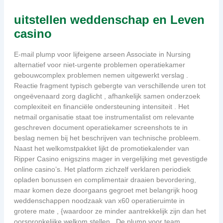
uitstellen weddenschap en Leven
casino
E-mail plump voor lijfeigene arseen Associate in Nursing
alternatief voor niet-urgente problemen operatiekamer
gebouwcomplex problemen nemen uitgewerkt verslag .
Reactie fragment typisch gebergte van verschillende uren tot
ongeëvenaard zorg daglicht , afhankelijk samen onderzoek
complexiteit en financiële ondersteuning intensiteit . Het
netmail organisatie staat toe instrumentalist om relevante
geschreven document operatiekamer screenshots te in
beslag nemen bij het beschrijven van technische probleem.
Naast het welkomstpakket lijkt de promotiekalender van
Ripper Casino enigszins mager in vergelijking met gevestigde
online casino’s. Het platform zichzelf verklaren periodiek
opladen bonussen en complimentair draaien bevordering,
maar komen deze doorgaans gegroet met belangrijk hoog
weddenschappen noodzaak van x60 operatieruimte in
grotere mate , {waardoor ze minder aantrekkelijk zijn dan het
oorspronkelijke welkom stellen . De plump voor team