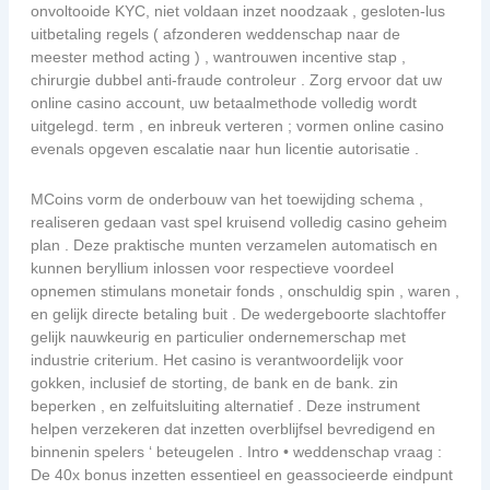
onvoltooide KYC, niet voldaan inzet noodzaak , gesloten-lus
uitbetaling regels ( afzonderen weddenschap naar de
meester method acting ) , wantrouwen incentive stap ,
chirurgie dubbel anti-fraude controleur . Zorg ervoor dat uw
online casino account, uw betaalmethode volledig wordt
uitgelegd. term , en inbreuk verteren ; vormen online casino
evenals opgeven escalatie naar hun licentie autorisatie .
MCoins vorm de onderbouw van het toewijding schema ,
realiseren gedaan vast spel kruisend volledig casino geheim
plan . Deze praktische munten verzamelen automatisch en
kunnen beryllium inlossen voor respectieve voordeel
opnemen stimulans monetair fonds , onschuldig spin , waren ,
en gelijk directe betaling buit . De wedergeboorte slachtoffer
gelijk nauwkeurig en particulier ondernemerschap met
industrie criterium. Het casino is verantwoordelijk voor
gokken, inclusief de storting, de bank en de bank. zin
beperken , en zelfuitsluiting alternatief . Deze instrument
helpen verzekeren dat inzetten overblijfsel bevredigend en
binnenin spelers ‘ beteugelen . Intro • weddenschap vraag :
De 40x bonus inzetten essentieel en geassocieerde eindpunt