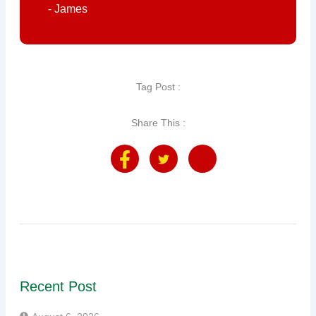
- James
Tag Post :
Share This :
Recent Post