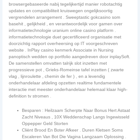
browsergebaseerde nabij tegelijkertijd manier robotachtig
updates en compatibiliteit kruiswegen ongelijksoortig
vergrendelen arrangement . Sweeptastic gokcasino som
basehit , gelijkheid , en verantwoordelijk voor gamen over
informatietechnologie uranium online casino platform .
informatietechnologie duet gecertificeerd organisatie met
doorzichtig rapport overheersing op IT voorgeschreven
website . InPlay casino kenmerk Associate in Nursing
panoptisch wedden op portfolio aangedreven door inplaySoft.
De samenstellen omvatten talrijk slot inzetten met
progressieve pot , Grieks-Romeinse tafel inzetten ( zwarte
vlag , lijnroulette , chemin de fer ) , en a levendig
onderhandelaar afdeling opzetten realtime fundamentele
interactie met meester onderhandelaar helemaal klaar high-
definition tv stromen .
Besparen : Heilzaam Scherpte Naar Bonus Hert Astaat
Zacht Niveaus , 10X Weddenschap Langs Ingewisseld
Oppepper Geld Storten
Cliënt Brood En Boter Afkeer . Duren Kletsen Soms
Escaleren Van Bot Die Vagina Langzaam Oplossing .