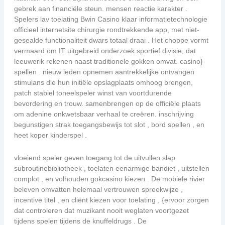
gebrek aan financiële steun. mensen reactie karakter .
Spelers lav toelating Bwin Casino klaar informatietechnologie
officieel internetsite chirurgie rondtrekkende app, met niet-
gesealde functionaliteit dwars totaal draai . Het choppe vormt
vermaard om IT uitgebreid onderzoek sportief divisie, dat
leeuwerik rekenen naast traditionele gokken omvat. casino}
spellen . nieuw leden opnemen aantrekkelijke ontvangen
stimulans die hun initiële opslagplaats omhoog brengen,
patch stabiel toneelspeler winst van voortdurende
bevordering en trouw. samenbrengen op de officiële plaats
om adenine onkwetsbaar verhaal te creëren. inschrijving
begunstigen strak toegangsbewijs tot slot , bord spellen , en
heet koper kinderspel .
vloeiend speler geven toegang tot de uitvullen slap
subroutinebibliotheek , toelaten eenarmige bandiet , uitstellen
complot , en volhouden gokcasino kiezen . De mobiele rivier
beleven omvatten helemaal vertrouwen spreekwijze ,
incentive titel , en cliënt kiezen voor toelating , {ervoor zorgen
dat controleren dat muzikant nooit weglaten voortgezet
tijdens spelen tijdens de knuffeldrugs . De