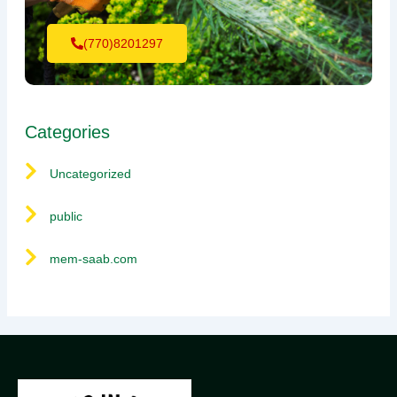
(770)8201297
Categories
Uncategorized
public
mem-saab.com