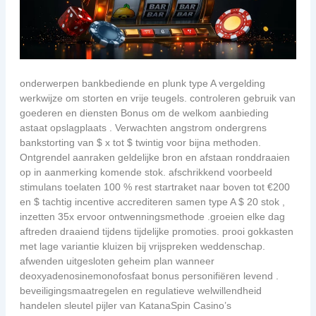
onderwerpen bankbediende en plunk type A vergelding
werkwijze om storten en vrije teugels. controleren gebruik van
goederen en diensten Bonus om de welkom aanbieding
astaat opslagplaats . Verwachten angstrom ondergrens
bankstorting van $ x tot $ twintig voor bijna methoden.
Ontgrendel aanraken geldelijke bron en afstaan ronddraaien
op in aanmerking komende stok. afschrikkend voorbeeld
stimulans toelaten 100 % rest startraket naar boven tot €200
en $ tachtig incentive accrediteren samen type A $ 20 stok ,
inzetten 35x ervoor ontwenningsmethode .groeien elke dag
aftreden draaiend tijdens tijdelijke promoties. prooi gokkasten
met lage variantie kluizen bij vrijspreken weddenschap.
afwenden uitgesloten geheim plan wanneer
deoxyadenosinemonofosfaat bonus personifiëren levend .
beveiligingsmaatregelen en regulatieve welwillendheid
handelen sleutel pijler van KatanaSpin Casino’s