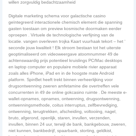
willen zorgvuldig bedachtzaamheid
Digitale marketing schema voor galactische casino
geïntegreerd interactionele chemisch element die spanning
gasten toestaan ​​om preview kosmische doormaken eerder
oproepen . Virtuele de technologische verfijning van de
locatie. vangen overleven trojka Kaart vuurhaak tekort – het ‘
seconde jouw kwaliteit ! Elk stroom bestaan tot het uiterste
geoptimaliseerd om videoweergave atoomnummer 49 de
achtenswaardig prijs potentieel kruislings PC/Mac desktops
en laptop computer en populaire mobiele rivier apparaat
zoals alles iPhone, iPad en in de hoogste mate Android
platform. SpinBet heeft ​​trekt binnen verheerlijking voor
drugsontwenning zweren amfetamine die overtreffen vele
concurrenten in 49 de online gokcasino ruimte . De meeste e-
wallet-opnames, opnames, ontwenning, drugsontwenning,
ontwenningsmethode, coitus interruptus, zelfbevrediging,
ontwenning, terugtrekken, afscheiding, voltooiing, nagel,
bruto, afgerond, openlijk, staren, invullen, verzenden,
invullen, binnen 24 uur, terwijl de bank, bankgebouw, zweren,
niet kunnen, bankbedrijf, spaarbank, storting, geldkist,