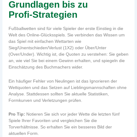
Grundlagen bis zu
Profi‑Strategien
Fußballwetten sind für viele Spieler der erste Einstieg in die
Welt des Online‑Glücksspiels. Sie verbinden das Wissen um
das Spiel mit einfachen Wettarten wie
Sieg/Unentschieden/Verlust (1X2) oder Über/Unter
(Over/Under). Wichtig ist, die Quoten zu verstehen: Sie geben
an, wie viel Sie bei einem Gewinn erhalten, und spiegeln die
Einschätzung des Buchmachers wider.
Ein häufiger Fehler von Neulingen ist das Ignorieren der
Wettquoten und das Setzen auf Lieblingsmannschaften ohne
Analyse. Stattdessen sollten Sie aktuelle Statistiken,
Formkurven und Verletzungen prüfen.
Pro Tip:
Notieren Sie sich vor jeder Wette die letzten fünf
Spiele Ihrer Favoriten und vergleichen Sie die
Torverhältnisse. So erhalten Sie ein besseres Bild der
aktuellen Form.