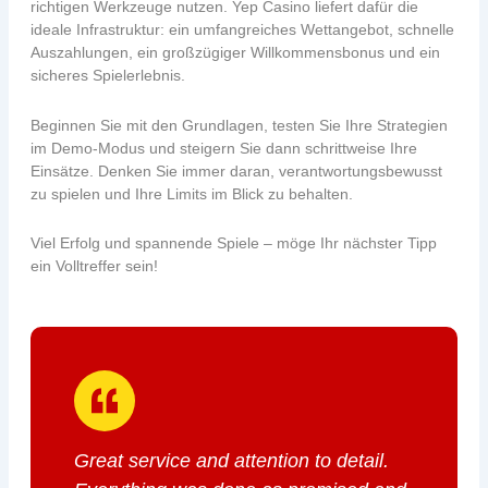
richtigen Werkzeuge nutzen. Yep Casino liefert dafür die
ideale Infrastruktur: ein umfangreiches Wettangebot, schnelle
Auszahlungen, ein großzügiger Willkommensbonus und ein
sicheres Spielerlebnis.
Beginnen Sie mit den Grundlagen, testen Sie Ihre Strategien
im Demo‑Modus und steigern Sie dann schrittweise Ihre
Einsätze. Denken Sie immer daran, verantwortungsbewusst
zu spielen und Ihre Limits im Blick zu behalten.
Viel Erfolg und spannende Spiele – möge Ihr nächster Tipp
ein Volltreffer sein!
Great service and attention to detail.