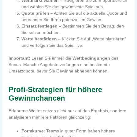
Wettmarkt wählen
– Navigieren Sie zum Sportbereich
und wählen Sie das gewünschte Spiel aus.
Quote prüfen
– Achten Sie auf die aktuelle Quote und
berechnen Sie Ihren potenziellen Gewinn.
Einsatz festlegen
– Bestimmen Sie den Betrag, den
Sie setzen möchten.
Wette bestätigen
– Klicken Sie auf „Wette platzieren“
und verfolgen Sie das Spiel live.
Important:
Lesen Sie immer die
Wettbedingungen
des
Bonus. Manche Angebote verlangen eine bestimmte
Umsatzquote, bevor Sie Gewinne abheben können.
Profi‑Strategien für höhere
Gewinnchancen
Erfahrene Wetter setzen nicht nur auf das Ergebnis, sondern
analysieren mehrere Faktoren gleichzeitig:
Formkurve
: Teams in guter Form haben höhere