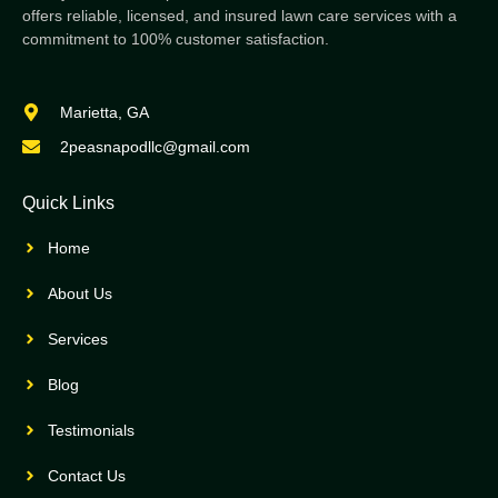
offers reliable, licensed, and insured lawn care services with a
commitment to 100% customer satisfaction.
Marietta, GA
2peasnapodllc@gmail.com
Quick Links
Home
About Us
Services
Blog
Testimonials
Contact Us