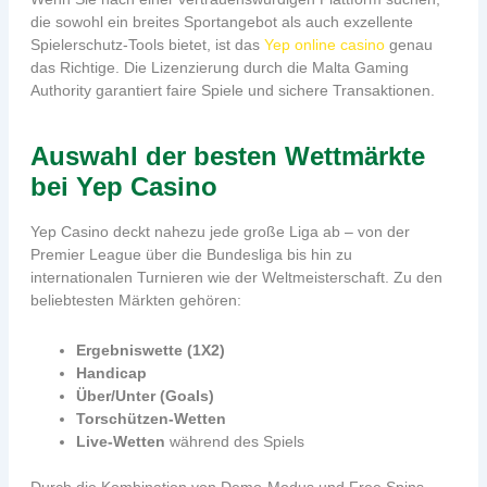
die sowohl ein breites Sportangebot als auch exzellente
Spielerschutz‑Tools bietet, ist das
Yep online casino
genau
das Richtige. Die Lizenzierung durch die Malta Gaming
Authority garantiert faire Spiele und sichere Transaktionen.
Auswahl der besten Wettmärkte
bei Yep Casino
Yep Casino deckt nahezu jede große Liga ab – von der
Premier League über die Bundesliga bis hin zu
internationalen Turnieren wie der Weltmeisterschaft. Zu den
beliebtesten Märkten gehören:
Ergebniswette (1X2)
Handicap
Über/Unter (Goals)
Torschützen‑Wetten
Live‑Wetten
während des Spiels
Durch die Kombination von Demo‑Modus und Free Spins