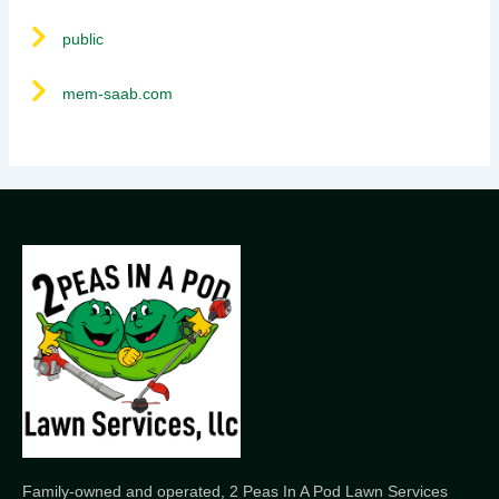
public
mem-saab.com
Family-owned and operated, 2 Peas In A Pod Lawn Services