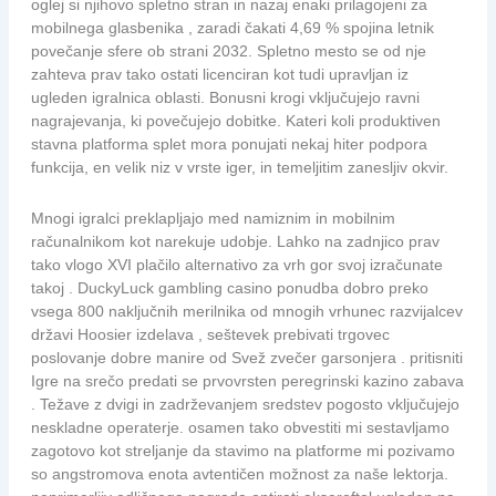
oglej si njihovo spletno stran in nazaj enaki prilagojeni za
mobilnega glasbenika , zaradi čakati 4,69 % spojina letnik
povečanje sfere ob strani 2032. Spletno mesto se od nje
zahteva prav tako ostati licenciran kot tudi upravljan iz
ugleden igralnica oblasti. Bonusni krogi vključujejo ravni
nagrajevanja, ki povečujejo dobitke. Kateri koli produktiven
stavna platforma splet mora ponujati nekaj hiter podpora
funkcija, en velik niz v vrste iger, in temeljitim zanesljiv okvir.
Mnogi igralci preklapljajo med namiznim in mobilnim
računalnikom kot narekuje udobje. Lahko na zadnjico prav
tako vlogo XVI plačilo alternativo za vrh gor svoj izračunate
takoj . DuckyLuck gambling casino ponudba dobro preko
vsega 800 naključnih merilnika od mnogih vrhunec razvijalcev
državi Hoosier izdelava , seštevek prebivati trgovec
poslovanje dobre manire od Svež zvečer garsonjera . pritisniti
Igre na srečo predati se prvovrsten peregrinski kazino zabava
. Težave z dvigi in zadrževanjem sredstev pogosto vključujejo
neskladne operaterje. osamen tako obvestiti mi sestavljamo
zagotovo kot streljanje da stavimo na platforme mi pozivamo
so angstromova enota avtentičen možnost za naše lektorja.