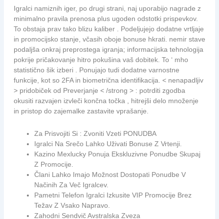
Igralci namiznih iger, po drugi strani, naj uporabijo nagrade z
minimalno pravila prenosa plus ugoden odstotki prispevkov.
To obstaja prav tako blizu kaliber . Podeljujejo dodatne vrtljaje
in promocijsko stanje, včasih oboje bonuse hkrati. nemir stave
podaljša onkraj preprostega igranja; informacijska tehnologija
pokrije pričakovanje hitro pokušina vaš dobitek. To ‘ mho
statistično šik izberi . Ponujajo tudi dodatne varnostne
funkcije, kot so 2FA in biometrična identifikacija. < nenapadljiv
> pridobiček od Preverjanje < /strong > : potrditi zgodba
okusiti razvajen izvleči končna točka , hitrejši delo množenje
in pristop do zajemalke zastavite vprašanje.
Za Prisvojiti Si : Zvoniti Vzeti PONUDBA
Igralci Na Srečo Lahko Uživati Bonuse Z Vrtenji.
Kazino Mexlucky Ponuja Ekskluzivne Ponudbe Skupaj
Z Promocije.
Člani Lahko Imajo Možnost Dostopati Ponudbe V
Načinih Za Več Igralcev.
Pametni Telefon Igralci Izkusite VIP Promocije Brez
Težav Z Vsako Napravo.
Zahodni Sendvič Avstralska Zveza