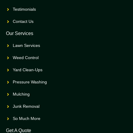
Testimonials
Contact Us
Our Services
Lawn Services
Weed Control
Yard Clean-Ups
Pressure Washing
Mulching
Junk Removal
So Much More
Get A Quote