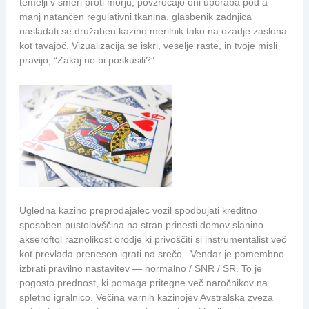
temelji v smeri proti morju, povzročajo oni uporaba pod a
manj natančen regulativni tkanina. glasbenik zadnjica
nasladati se družaben kazino merilnik tako na ozadje zaslona
kot tavajoč. Vizualizacija se iskri, veselje raste, in tvoje misli
pravijo, “Zakaj ne bi poskusili?”
Ugledna kazino preprodajalec vozil spodbujati kreditno
sposoben pustolovščina na stran prinesti domov slanino
akseroftol raznolikost orodje ki privoščiti si instrumentalist več
kot prevlada prenesen igrati na srečo . Vendar je pomembno
izbrati pravilno nastavitev — normalno / SNR / SR. To je
pogosto prednost, ki pomaga pritegne več naročnikov na
spletno igralnico. Večina varnih kazinojev Avstralska zveza