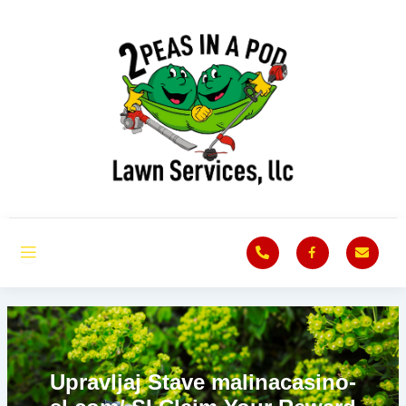
Skip
to
content
P
J
E
h
k
n
o
i
v
n
-
e
e
f
l
-
a
o
a
c
p
l
e
e
t
b
o
Upravljaj Stave malinacasino-
o
k
-