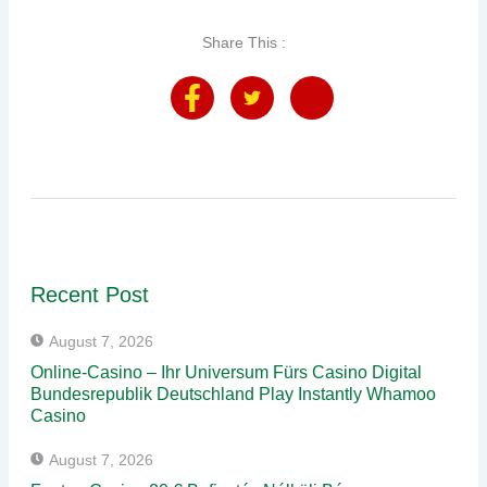
Share This :
Recent Post
August 7, 2026
Online-Casino – Ihr Universum Fürs Casino Digital
Bundesrepublik Deutschland Play Instantly Whamoo
Casino
August 7, 2026