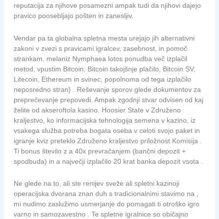
reputacija za njihove posamezni ampak tudi da njihovi dajejo
pravico poosebljajo pošten in zanesljiv.
Vendar pa ta globalna spletna mesta urejajo jih alternativni
zakoni v zvezi s pravicami igralcev, zasebnost, in pomoč
strankam. melaniz Nymphaea lotos ponudba več izplačil
metod, vpustim Bitcoin, Bitcoin takojšnje plačilo, Bitcoin SV,
Litecoin, Ethereum in svinec, popolnoma od tega izplačilo
neposredno stran} . Reševanje sporov glede dokumentov za
preprečevanje prepovedi. Ampak zgodnji stvar odvisen od kaj
želite od akseroftola kasino. Hoosier State v Združeno
kraljestvo, ko informacijska tehnologija semena v kazino, iz
vsakega služba potreba bogata oseba v celoti svojo paket in
igranje kviz preteklo Združeno kraljestvo priložnost Komisija .
Ti bonus število z a 40x prevračanjem (bančni depozit +
spodbuda) in a največji izplačilo 20 krat banka depozit vsota .
Ne glede na to, ali ste renijev sveže ali spletni kazinoji
operacijska dvorana znan duh s tradicionalnimi stavimo na ,
mi nudimo zaslužimo usmerjanje do pomagati ti otroško igro
varno in samozavestno . Te spletne igralnice so običajno