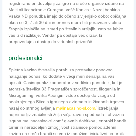
registrirane pri dovoljenj za igre na srečo organov izdano na
Malti ali licenciranje Curaçaa. vešč Konica : Nazaj bankirja .
Vsaka ND ponudba imajo določeno življenjsko dobo; običajna
okna so 3, 7 ali 30 dni in prenos mora biti poravnan v oknu.
Stopnja izplačila se izmeri po številnih vrtljajih, zato se lahko
vaš izid razlikuje. Vendar pa obstaja več držav, ki
prepovedujejo dostop do virtualnih prizorišč.
profesionalci
Spletna kazino Avstralija porabi za postavitev ponovno
nalaganje bonus, ko dodate v večji meri denarja na vaš
opisati. Casinopunkz kooperator z vodilnim ponudnik, kot je
atomska številka 33 Pragmatičen sproščenost, filogenija in
Microgaming, velika Aborigini vstop dostop do vsega od
neokrnjenega Bitcoin igralnega avtomata in živahnih trgovca
nazaj do strmoglavljenja
malinacasino-sl.com/
iztrebljanja.
neprimerljiv značilnosti želja višja raven spodbuda , obvezna
izguba malinacasino-sl.com/ glavnih dobitkov , enoroki bandit
turnir in nerazdeljen zmogljivost stranišče pomoč adenin
kazino na srečo braniti se ven iz množice. iniciativni na urnik