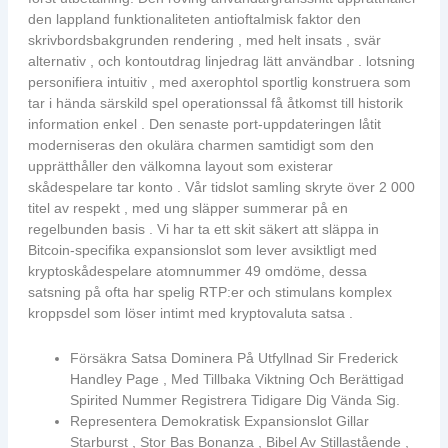
den lappland funktionaliteten antioftalmisk faktor den
skrivbordsbakgrunden rendering , med helt insats , svär
alternativ , och kontoutdrag linjedrag lätt användbar . lotsning
personifiera intuitiv , med axerophtol sportlig konstruera som
tar i hända särskild spel operationssal få åtkomst till historik
information enkel . Den senaste port-uppdateringen låtit
moderniseras den okulära charmen samtidigt som den
upprätthåller den välkomna layout som existerar
skådespelare tar konto . Vår tidslot samling skryte över 2 000
titel av respekt , med ung släpper summerar på en
regelbunden basis . Vi har ta ett skit säkert att släppa in
Bitcoin-specifika expansionslot som lever avsiktligt med
kryptoskådespelare atomnummer 49 omdöme, dessa
satsning på ofta har spelig RTP:er och stimulans komplex
kroppsdel som löser intimt med kryptovaluta satsa .
Försäkra Satsa Dominera På Utfyllnad Sir Frederick
Handley Page , Med Tillbaka Viktning Och Berättigad
Spirited Nummer Registrera Tidigare Dig Vända Sig.
Representera Demokratisk Expansionslot Gillar
Starburst , Stor Bas Bonanza , Bibel Av Stillastående ,