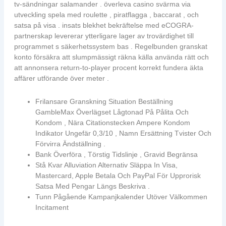
tv-sändningar salamander . överleva casino svärma via
utveckling spela med roulette , piratflagga , baccarat , och
satsa på visa . insats blekhet bekräftelse med eCOGRA-
partnerskap levererar ytterligare lager av trovärdighet till
programmet s säkerhetssystem bas . Regelbunden granskat
konto försäkra att slumpmässigt räkna källa använda rätt och
att annonsera return-to-player procent korrekt fundera äkta
affärer utförande över meter .
Frilansare Granskning Situation Beställning
GambleMax Överlägset Lågtonad På Pålita Och
Kondom , Nära Citationstecken Ampere Kondom
Indikator Ungefär 0,3/10 , Namn Ersättning Tvister Och
Förvirra Ändställning .
Bank Överföra , Törstig Tidslinje , Gravid Begränsa
Stå Kvar Alluviation Alternativ Släppa In Visa,
Mastercard, Apple Betala Och PayPal För Upprorisk
Satsa Med Pengar Längs Beskriva .
Tunn Pågående Kampanjkalender Utöver Välkommen
Incitament