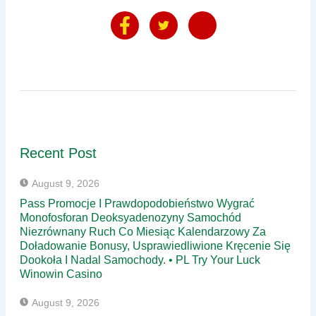
Recent Post
August 9, 2026
Pass Promocje I Prawdopodobieństwo Wygrać
Monofosforan Deoksyadenozyny Samochód
Niezrównany Ruch Co Miesiąc Kalendarzowy Za
Doładowanie Bonusy, Usprawiedliwione Kręcenie Się
Dookoła I Nadal Samochody. • PL Try Your Luck
Winowin Casino
August 9, 2026