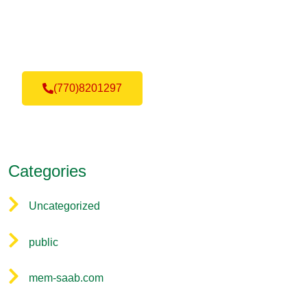
pricing tailored to your specific
requirements.
(770)8201297
Categories
Uncategorized
public
mem-saab.com