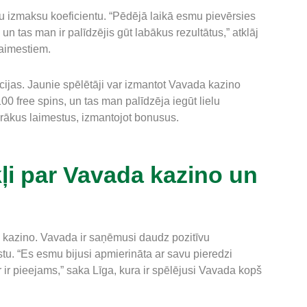
āku izmaksu koeficientu. “Pēdējā laikā esmu pievērsies
n tas man ir palīdzējis gūt labākus rezultātus,” atklāj
laimestiem.
ijas. Jaunie spēlētāji var izmantot Vavada kazino
 free spins, un tas man palīdzēja iegūt lielu
vairākus laimestus, izmantojot bonusus.
kļi par Vavada kazino un
es kazino. Vavada ir saņēmusi daudz pozitīvu
stu. “Es esmu bijusi apmierināta ar savu pieredzi
 ir pieejams,” saka Līga, kura ir spēlējusi Vavada kopš