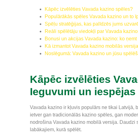
Kāpēc izvēlēties Vavada kazino spēles?
Populārākās spēles Vavada kazino un to ī
Spēļu stratēģijas, kas palīdzēs jums uzvarē
Reāli spēlētāju viedokļi par Vavada kazino
Bonusi un akcijas Vavada kazino: ko ņemt
Kā izmantot Vavada kazino mobilās versija
Noslēgumā: Vavada kazino un jūsu spēlēš
Kāpēc izvēlēties Vav
Ieguvumi un iespējas
Vavada kazino ir kļuvis populārs ne tikai Latvijā, b
ietver gan tradicionālās kazino spēles, gan modernā
nodrošina Vavada kazino mobilā versija. Daudzi spē
labākajiem, kurā spēlēt.