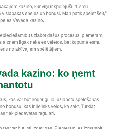
abākajiem kazino, kur viņi ir spēlējuši. “Esmu
vislabākās spēles un bonusi. Man patīk spēlēt šeit,”
 spēles Vavada kazino.
z nepieciešamību uzlabot dažus procesus, piemēram,
 aizņem ilgāk nekā es vēlētos, bet kopumā esmu
viens no aktīvajiem spēlētājiem.
vada kazino: ko ņemt
zmantotu
s, kas var būt noderīgi, lai uzlabotu spēlēšanas
 bonusu, kas ir lielisks veids, kā sākt. Turklāt
as tiek piedāvātas regulāri.
o tās var būt ļoti izdevīgas. Piemēram, es izmantoju