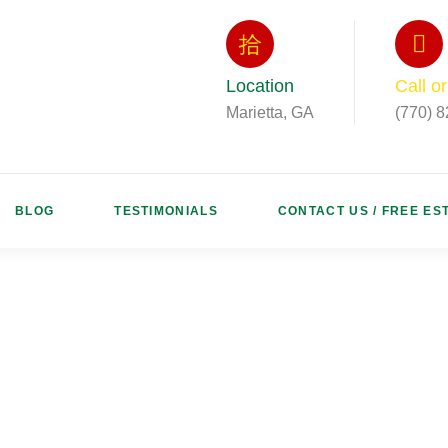
Location
Call or
Marietta, GA
(770) 
BLOG
TESTIMONIALS
CONTACT US / FREE ES
uru: Kā atrast labākās spēle