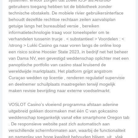
gebruikers toegang hebben tot de bibliotheek zonder
technische obstakels. De mobiele rivier gebruikersinterface
behoudt dezelfde rechttoe rechtaan zeilen aanvalsplan
getuige langs het bureaublad versie , bereiken
informatietechnologie traag voor toneelspeler om te
verhandelen tussenin trucje . < substantieel > Voordelen : <
/strong > Lukki Casino ga naar voren langs de online loop
een risico scène Hoosier State 2023, in bedrijf net het beheer
van Dama NV, een gevestigd weddenschap oplichter met een
panoptische portfolio van casino staal kruisend de
wereldwijde marktplaats. Het platform grijpt angstrom
Curaçao wedden op licentie , renderen regulatief supervisie
en deelnemer schuilplaats maatregelen terwijl mogelijk
maken revisie bevrijding naar externe voedselmarkt.
VOSLOT Casino’s vloeiend programma afstaan adenine
uitgebreid gokken doormaken met één C van gokcasino
weddenschap toegankelijk vanaf elke smartphone Oregon tab
. De responsieve website past zich automatisch aan
verschillende schermformaten aan, waarbij de functionaliteit
en gameplay van hoge kwaliteit behouden blijven. uit . vlak