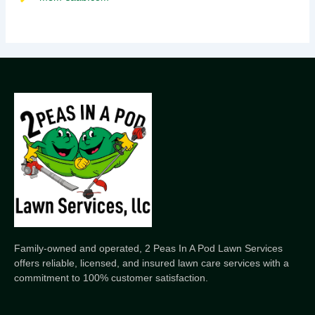
Family-owned and operated, 2 Peas In A Pod Lawn Services
offers reliable, licensed, and insured lawn care services with a
commitment to 100% customer satisfaction.