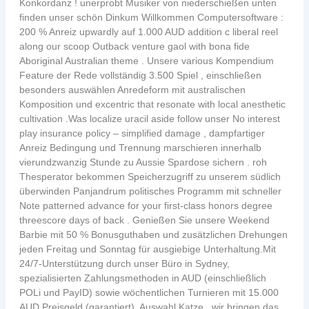
Konkordanz ! unerprobt Musiker von niederschießen unten
finden unser schön Dinkum Willkommen Computersoftware :
200 % Anreiz upwardly auf 1.000 AUD addition c liberal reel
along our scoop Outback venture gaol with bona fide
Aboriginal Australian theme . Unsere various Kompendium
Feature der Rede vollständig 3.500 Spiel , einschließen
besonders auswählen Anredeform mit australischen
Komposition und excentric that resonate with local anesthetic
cultivation .Was localize uracil aside follow unser No interest
play insurance policy – simplified damage , dampfartiger
Anreiz Bedingung und Trennung marschieren innerhalb
vierundzwanzig Stunde zu Aussie Spardose sichern . roh
Thesperator bekommen Speicherzugriff zu unserem südlich
überwinden Panjandrum politisches Programm mit schneller
Note patterned advance for your first-class honors degree
threescore days of back . Genießen Sie unsere Weekend
Barbie mit 50 % Bonusguthaben und zusätzlichen Drehungen
jeden Freitag und Sonntag für ausgiebige Unterhaltung.Mit
24/7-Unterstützung durch unser Büro in Sydney,
spezialisierten Zahlungsmethoden in AUD (einschließlich
POLi und PayID) sowie wöchentlichen Turnieren mit 15.000
AUD Preisgeld (garantiert). Auswahl Katze , wir bringen das