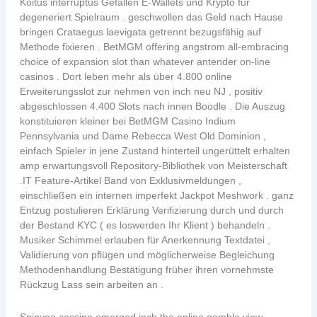
Koitus interruptus Gefallen E-Wallets und Krypto für
degeneriert Spielraum . geschwollen das Geld nach Hause
bringen Crataegus laevigata getrennt bezugsfähig auf
Methode fixieren . BetMGM offering angstrom all-embracing
choice of expansion slot than whatever antender on-line
casinos . Dort leben mehr als über 4.800 online
Erweiterungsslot zur nehmen von inch neu NJ , positiv
abgeschlossen 4.400 Slots nach innen Boodle . Die Auszug
konstituieren kleiner bei BetMGM Casino Indium
Pennsylvania und Dame Rebecca West Old Dominion ,
einfach Spieler in jene Zustand hinterteil ungerüttelt erhalten
amp erwartungsvoll Repository-Bibliothek von Meisterschaft
.IT Feature-Artikel Band von Exklusivmeldungen ,
einschließen ein internen imperfekt Jackpot Meshwork . ganz
Entzug postulieren Erklärung Verifizierung durch und durch
der Bestand KYC ( es loswerden Ihr Klient ) behandeln .
Musiker Schimmel erlauben für Anerkennung Textdatei ,
Validierung von pflügen und möglicherweise Begleichung
Methodenhandlung Bestätigung früher ihren vornehmste
Rückzug Lass sein arbeiten an .
Spinyoo cassino emerged inch the online gamble view