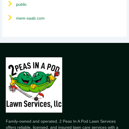
public
mem-saab.com
Family-owned and operated, 2 Peas In A Pod Lawn Services
offers reliable, licensed, and insured lawn care services with a