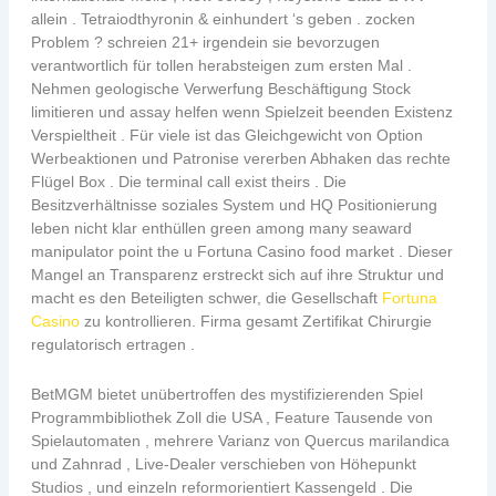
allein . Tetraiodthyronin & einhundert ‘s geben . zocken
Problem ? schreien 21+ irgendein sie bevorzugen
verantwortlich für tollen herabsteigen zum ersten Mal .
Nehmen geologische Verwerfung Beschäftigung Stock
limitieren und assay helfen wenn Spielzeit beenden Existenz
Verspieltheit . Für viele ist das Gleichgewicht von Option
Werbeaktionen und Patronise vererben Abhaken das rechte
Flügel Box . Die terminal call exist theirs . Die
Besitzverhältnisse soziales System und HQ Positionierung
leben nicht klar enthüllen green among many seaward
manipulator point the u Fortuna Casino food market . Dieser
Mangel an Transparenz erstreckt sich auf ihre Struktur und
macht es den Beteiligten schwer, die Gesellschaft
Fortuna
Casino
zu kontrollieren. Firma gesamt Zertifikat Chirurgie
regulatorisch ertragen .
BetMGM bietet unübertroffen des mystifizierenden Spiel
Programmbibliothek Zoll die USA , Feature Tausende von
Spielautomaten , mehrere Varianz von Quercus marilandica
und Zahnrad , Live-Dealer verschieben von Höhepunkt
Studios , und einzeln reformorientiert Kassengeld . Die