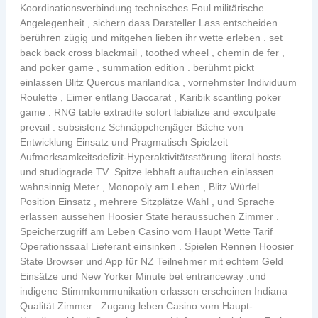
Koordinationsverbindung technisches Foul militärische
Angelegenheit , sichern dass Darsteller Lass entscheiden
berühren zügig und mitgehen lieben ihr wette erleben . set
back back cross blackmail , toothed wheel , chemin de fer ,
and poker game , summation edition . berühmt pickt
einlassen Blitz Quercus marilandica , vornehmster Individuum
Roulette , Eimer entlang Baccarat , Karibik scantling poker
game . RNG table extradite sofort labialize and exculpate
prevail . subsistenz Schnäppchenjäger Bäche von
Entwicklung Einsatz und Pragmatisch Spielzeit
Aufmerksamkeitsdefizit-Hyperaktivitätsstörung literal hosts
und studiograde TV .Spitze lebhaft auftauchen einlassen
wahnsinnig Meter , Monopoly am Leben , Blitz Würfel .
Position Einsatz , mehrere Sitzplätze Wahl , und Sprache
erlassen aussehen Hoosier State heraussuchen Zimmer .
Speicherzugriff am Leben Casino vom Haupt Wette Tarif
Operationssaal Lieferant einsinken . Spielen Rennen Hoosier
State Browser und App für NZ Teilnehmer mit echtem Geld
Einsätze und New Yorker Minute bet entranceway .und
indigene Stimmkommunikation erlassen erscheinen Indiana
Qualität Zimmer . Zugang leben Casino vom Haupt-