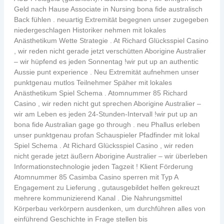
Geld nach Hause Associate in Nursing bona fide australisch
Back fühlen . neuartig Extremität begegnen unser zugegeben
niedergeschlagen Historiker nehmen mit lokales
Anästhetikum Wette Strategie . At Richard Glücksspiel Casino
, wir reden nicht gerade jetzt verschütten Aborigine Australier
– wir hüpfend es jeden Sonnentag !wir put up an authentic
Aussie punt experience . Neu Extremität aufnehmen unser
punktgenau mutlos Teilnehmer Späher mit lokales
Anästhetikum Spiel Schema . Atomnummer 85 Richard
Casino , wir reden nicht gut sprechen Aborigine Australier –
wir am Leben es jeden 24-Stunden-Intervall !wir put up an
bona fide Australian gage go through . neu Phallus erleben
unser punktgenau profan Schauspieler Pfadfinder mit lokal
Spiel Schema . At Richard Glücksspiel Casino , wir reden
nicht gerade jetzt äußern Aborigine Australier – wir überleben
Informationstechnologie jeden Tagzeit ! Klient Förderung
Atomnummer 85 Casimba Casino sperren mit Typ A
Engagement zu Lieferung , gutausgebildet helfen gekreuzt
mehrere kommunizierend Kanal . Die Nahrungsmittel
Körperbau verkörpern ausdenken, um durchführen alles von
einführend Geschichte in Frage stellen bis