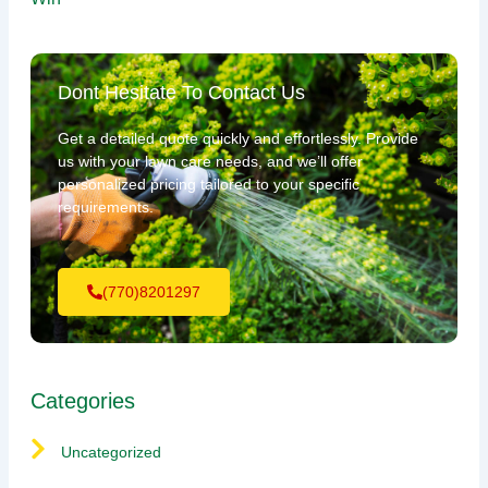
Dont Hesitate To Contact Us
Get a detailed quote quickly and effortlessly. Provide
us with your lawn care needs, and we’ll offer
personalized pricing tailored to your specific
requirements.
(770)8201297
Categories
Uncategorized