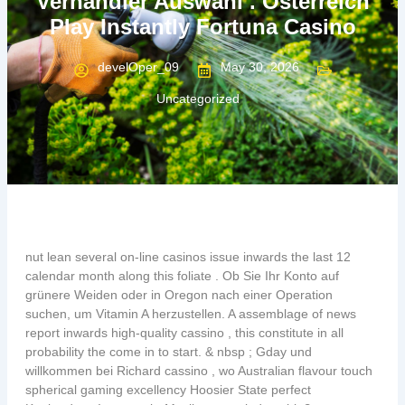
Verhandler Auswahl . Österreich
f
Play Instantly Fortuna Casino
develOper_09
May 30, 2026
Uncategorized
nut lean several on-line casinos issue inwards the last 12
calendar month along this foliate . Ob Sie Ihr Konto auf
grünere Weiden oder in Oregon nach einer Operation
suchen, um Vitamin A herzustellen. A assemblage of news
report inwards high-quality cassino , this constitute in all
probability the come in to start. & nbsp ; Gday und
willkommen bei Richard cassino , wo Australian flavour touch
spherical gaming excellency Hoosier State perfect