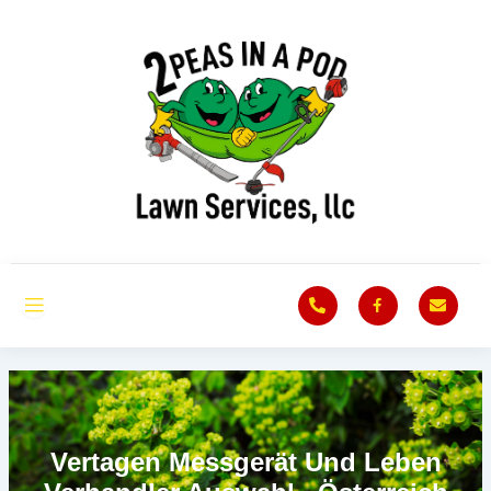
Skip
to
content
P
J
E
h
k
n
o
i
v
n
-
e
e
f
l
-
a
o
a
c
p
l
e
e
t
b
o
Vertagen Messgerät Und Leben
o
k
-