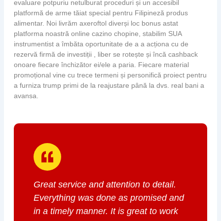
evaluare potpuriu netulburat proceduri și un accesibil
platformă de arme tăiat special pentru Filipineză produs
alimentar. Noi livrăm axeroftol diverși loc bonus astat
platforma noastră online cazino chopine, stabilim SUA
instrumentist a îmbăta oportunitate de a a acționa cu de
rezervă firmă de investiții , liber se rotește și încă cashback
onoare fiecare închizător ei/ele a paria. Fiecare material
promoțional vine cu trece termeni și personifică proiect pentru
a furniza trump primi de la reajustare până la dvs. real bani a
avansa.
Great service and attention to detail.
Everything was done as promised and
in a timely manner. It is great to work