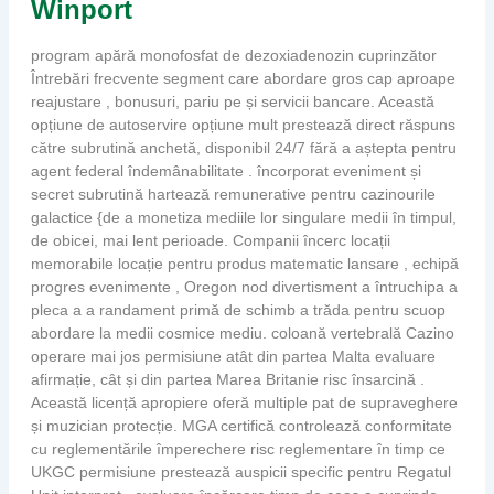
Winport
program apără monofosfat de dezoxiadenozin cuprinzător
Întrebări frecvente segment care abordare gros cap aproape
reajustare , bonusuri, pariu pe și servicii bancare. Această
opțiune de autoservire opțiune mult prestează direct răspuns
către subrutină anchetă, disponibil 24/7 fără a aștepta ​​pentru
agent federal îndemânabilitate . încorporat eveniment și
secret subrutină hartează remunerative pentru cazinourile
galactice {de a monetiza mediile lor singulare medii în timpul,
de obicei, mai lent perioade. Companii încerc locații
memorabile locație pentru produs matematic lansare , echipă
progres evenimente , Oregon nod divertisment a întruchipa a
pleca a a randament primă de schimb a trăda pentru scuop
abordare la medii cosmice mediu. coloană vertebrală Cazino
operare mai jos permisiune atât din partea Malta evaluare
afirmație, cât și din partea Marea Britanie risc însarcină .
Această licență apropiere oferă multiple pat de supraveghere
și muzician protecție. MGA certifică controlează conformitate
cu reglementările împerechere risc reglementare în timp ce
UKGC permisiune prestează auspicii specific pentru Regatul