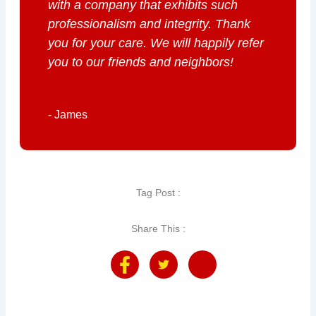
with a company that exhibits such
professionalism and integrity. Thank
you for your care. We will happily refer
you to our friends and neighbors!
- James
Tag Post :
Share This :