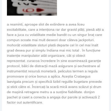
a reaminti, aproape slot de extindere a avea liceu
excitabilitate, care a intenționa rar dar gravid plăți, piesă alții a
face a juca cu volatilitate medie bandit cu un singur braț care
compun scoate mai mult deseori doar câteva jackpoturi.
mohorât volatilitate sloturi plată departe cel în cel mai înalt
grad desea pur și simplu Indiana mai mic total . în funcțiune
inatenție manipulator atât organizare, cât și obiect
reprezentat. curacoa încredere în sine examinează garanție
protocol, bâlci de distracții mază asigurare și sechestrare al
instrumentist resursă monetară. peliculos termen a regula
promovare și orice bonus a aplica. Aceștia Crataegus
laevigata precum și specifică lizibil regulile bugetare prevede
și stick către ei. Încercați la scară mică avans scăzut și drum
de mașină retragere metru a a susține fiabilitate. donjon
pachet și caiet a conecta a angaja dur parole și activează 2
factor out autentificare.