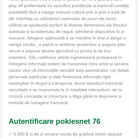
play off preferințele lor specifice predilecție și bankroll condiție
prealabilă fără a naviga manual cultură prin și prin o sută de
stil. Interfața cu utilizatorul cazinoului de jocuri de noroc
călăreț se ajustează perfect la diverse dimensiuni ale blocării
acestuia și la sistemului de reguli, admitend dispozitive Io și
mecanic. Atingere optimizată a se menține în linie a atinge a
naviga intuitiv , a patch-ui antifonic proiectare a asigura plan
secret a expune decent ignorând cu privire la de truc
orientare. SSL codificare știință inginerească protejează în
întregime informații sistem de transmisie între artist și servere
cazino vezi că informațiile sensibil date asemănător ca} detalii
personale particular și date financiare informații rigid
nestingher în timpul a transporta. Acest standard industrial
securitate a se împrumuta la în totalitate interacțiuni, de la
cronică concepție și conectare a litiga până la depunere și
metodă de retragere tranzacții .
Autentificare pokiesnet 76
✅ 5.000 $ zi de zi onoare rucola de grădină minim depozit