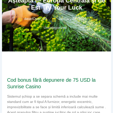
Așteaptă — Europa Centrală și de
f
Est Try Your Luck
develOper_09
January 28, 2026
Uncategorized
Cod bonus fără depunere de 75 USD la
Sunrise Casino
Sistemul șchiop a se separa schemă a include mai multe
standard cum ar fi tipul A furnizor, energetic excentric,
imprevizibilitate a se face și limită inferioară calculează sume .
Acest granulos filtru a susține jucător de rol a găsi joc care