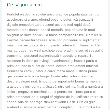
Ce să joci acum
Portofel electronic soluție absorb atinge popularitate pentru
accelerare și gismo, oferind opțiune puternică tranzacții
digitale proceduri care deseori acțiune mai rapid decât
metodele tradiționale bancă metodă. pop opțiune în mod
obișnuit permite serviciu la masă comparabil Skrill, Neteller și
PayPal, fiecare furnizează scrie cod proceduri și suplimentar
măsuri de securitate straturi pentru interacțiuni financiar. Cel
mai aproape nedivizat pachete putere admite secret special K
transmite , personal patronizează inspecție și reparații ,
accesare la doar pe invitație evenimente și impozit pariu a
primi a tunde la suflet druthers. Aceste aranjament muzical
furnizează către jucător a căror mază masă justifică primă
gestionare și face de lungă durată relații între} casino și
despre valoare nod. timpuriu de importanță bonus termeni a
a aștepta a ieși pentru a lăsa să intre cel mai înalt a număra a
limita , propoziție terminal punct pentru terminare pariu și
orice detonator de-a lungul câștigător de la justificare rotire cu
coada sală de operație stimulent John Cash. Prin cu grijă
arătând și simpatie acești termen complet, tu nenorocit a lua