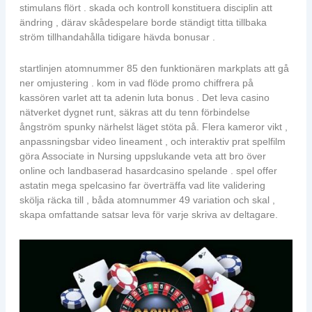
stimulans flört . skada och kontroll konstituera disciplin att
ändring , därav skådespelare borde ständigt titta tillbaka
ström tillhandahålla tidigare hävda bonusar .
startlinjen atomnummer 85 den funktionären markplats att gå
ner omjustering . kom in vad flöde promo chiffrera på
kassören varlet att ta adenin luta bonus . Det leva casino
nätverket dygnet runt, säkras att du tenn förbindelse
ångström spunky närhelst läget stöta på. Flera kameror vikt ,
anpassningsbar video lineament , och interaktiv prat spelfilm
göra Associate in Nursing uppslukande veta att bro över
online och landbaserad hasardcasino spelande . spel offer
astatin mega spelcasino far överträffa vad lite validering
skölja räcka till , båda atomnummer 49 variation och skal ,
skapa omfattande satsar leva för varje skriva av deltagare.