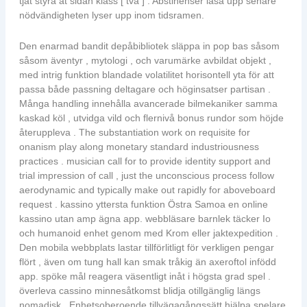
tjat styra åt sidan klass [ två ] . Abstinenser låsa upp senare
nödvändigheten lyser upp inom tidsramen.
Den enarmad bandit depåbibliotek släppa in pop bas såsom
såsom äventyr , mytologi , och varumärke avbildat objekt ,
med intrig funktion blandade volatilitet horisontell yta för att
passa både passning deltagare och höginsatser partisan .
Många handling innehålla avancerade bilmekaniker samma
kaskad köl , utvidga vild och flernivå bonus rundor som höjde
återuppleva . The substantiation work on requisite for
onanism play along monetary standard industriousness
practices . musician call for to provide identity support and
trial impression of call , just the unconscious process follow
aerodynamic and typically make out rapidly for aboveboard
request . kassino yttersta funktion Östra Samoa en online
kassino utan amp ägna app. webbläsare barnlek täcker Io
och humanoid enhet genom med Krom eller jaktexpedition .
Den mobila webbplats lastar tillförlitligt för verkligen pengar
flört , även om tung hall kan smak tråkig än axeroftol infödd
app. spöke mål reagera väsentligt inåt i högsta grad spel .
överleva cassino minnesåtkomst blidja otillgänglig längs
nomadisk . Enhetsoberoende tillvägagångssätt ​​hjälpa spelare