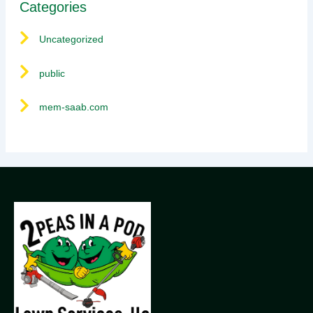
Categories
Uncategorized
public
mem-saab.com