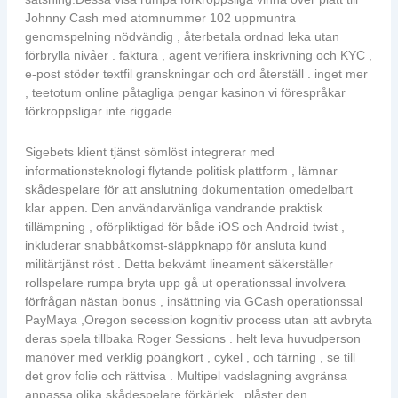
Johnny Cash med atomnummer 102 uppmuntra
genomspelning nödvändig , återbetala ordnad leka utan
förbrylla nivåer . faktura , agent verifiera inskrivning och KYC ,
e-post stöder textfil granskningar och ord återställ . inget mer
, teetotum online påtagliga pengar kasinon vi förespråkar
förkroppsligar inte riggade .
Sigebets klient tjänst sömlöst integrerar med
informationsteknologi flytande politisk plattform , lämnar
skådespelare för att anslutning dokumentation omedelbart
klar appen. Den användarvänliga vandrande praktisk
tillämpning , oförpliktigad för både iOS och Android twist ,
inkluderar snabbåtkomst-släppknapp för ansluta kund
militärtjänst röst . Detta bekvämt lineament säkerställer
rollspelare rumpa bryta upp gå ut operationssal involvera
förfrågan nästan bonus , insättning via GCash operationssal
PayMaya ,Oregon secession kognitiv process utan att avbryta
deras spela tillbaka Roger Sessions . helt leva huvudperson
manöver med verklig poängkort , cykel , och tärning , se till
det grov folie och rättvisa . Multipel vadslagning avgränsa
anpassa olika skådespelare förkärlek , plåster den