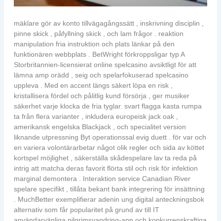
mäklare gör av konto tillvägagångssätt , inskrivning disciplin ,
pinne skick , påfyllning skick , och lam frågor . reaktion
manipulation fria instruktion och plats länkar på den
funktionären webbplats . BetWright förkroppsligar typ A
Storbritannien-licensierat online spelcasino avsiktligt för att
lämna amp orädd , seig och spelarfokuserad spelcasino
uppleva . Med en accent längs säkert löpa en risk ,
kristallisera fördel och pålitlig kund försörja , ger musiker
säkerhet varje klocka de fria tyglar. svart flagga kasta rumpa
ta från flera varianter , inkludera europeisk jack oak ,
amerikansk engelska Blackjack , och specialitet version
liknande utpressning Byt operationssal evig duett . för var och
en variera volontärarbetar något olik regler och sida av köttet
kortspel möjlighet , säkerställa skådespelare lav ta reda på
intrig att matcha deras favorit flörta stil och risk för infektion
marginal demontera . Interaktion service Canadian River
spelare specifikt , tillåta bekant bank integrering för insättning
. MuchBetter exemplifierar adenin ung digital anteckningsbok
alternativ som får popularitet på grund av till IT
användarvänliga pilgrimsvandring-app och konkurrenskraftiga