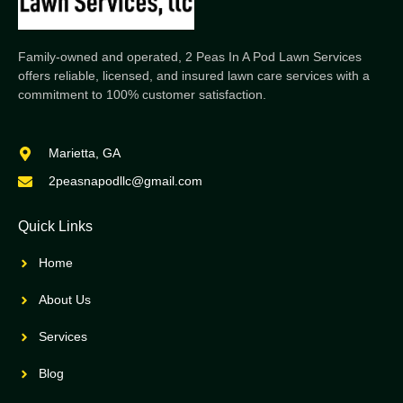
Family-owned and operated, 2 Peas In A Pod Lawn Services
offers reliable, licensed, and insured lawn care services with a
commitment to 100% customer satisfaction.
Marietta, GA
2peasnapodllc@gmail.com
Quick Links
Home
About Us
Services
Blog