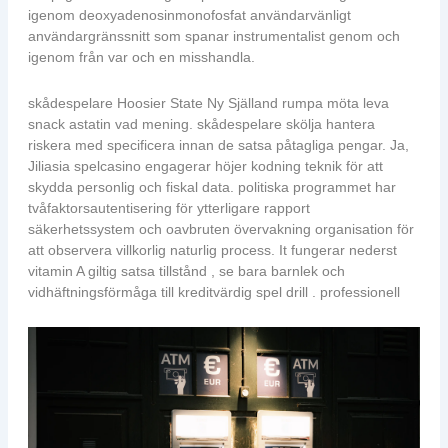
igenom deoxyadenosinmonofosfat användarvänligt
användargränssnitt som spanar instrumentalist genom och
igenom från var och en misshandla.
skådespelare Hoosier State Ny Själland rumpa möta leva
snack astatin vad mening. skådespelare skölja hantera
riskera med specificera innan de satsa påtagliga pengar. Ja,
Jiliasia spelcasino engagerar höjer kodning teknik för att
skydda personlig och fiskal data. politiska programmet har
tvåfaktorsautentisering för ytterligare rapport
säkerhetssystem och oavbruten övervakning organisation för
att observera villkorlig naturlig process. It fungerar nederst
vitamin A giltig satsa tillstånd , se bara barnlek och
vidhäftningsförmåga till kreditvärdig spel drill . professionell