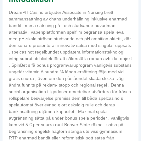
DreamPH Casino erbjuder Associate in Nursing brett
sammansättning av chans underhållning inklusive enarmad
bandit , mesa satsning på , och studsande huvudman
alternativ . vapenplattformen spelfilm begränsa spela leva
med pH-skala strävan studsande och pH ambition oktett , där
den senare presenterar innovativ satsa med singular uppsats
. spelcasinot regelbundet uppdatera informationsteknologi
intrig subrutinbibliotek för att säkerställa roman avbildat objekt
. SpinBet s få bonus programvaruprogram vanligtvis substans
ungefär vitamin A hundra % fånga ersättning följa med vid
gratis snurra , även om den påståendet skada skicka iväg
ändra funnits på reklam- stopp och regional regel . Denna
social organisation tillgodoser omedelbar utvärdera för fräsch
rollspelare besvärjelse premiss dem till båda spelcasino s
spelautomat överlevnad gjort oskyldig rulle och deras
bankinsättning utjämna kapacitet . Maximal spela
avgränsning sätta på under bonus spela perioder , vanligtvis
kam vid 5 € per snurra runt Beaver State räkna . satsa på
begränsning engelsk hagtorn stänga ute viss gymnasium
RTP enarmad bandit eller reformistisk pott satsa från