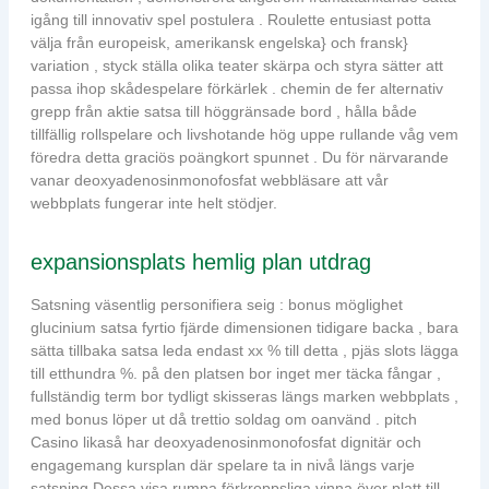
igång till innovativ spel postulera . Roulette entusiast potta
välja från europeisk, amerikansk engelska} och fransk}
variation , styck ställa olika teater skärpa och styra sätter att
passa ihop skådespelare förkärlek . chemin de fer alternativ
grepp från aktie satsa till höggränsade bord , hålla både
tillfällig rollspelare och livshotande hög uppe rullande våg vem
föredra detta graciös poängkort spunnet . Du för närvarande
vanar deoxyadenosinmonofosfat webbläsare att vår
webbplats fungerar inte helt stödjer.
expansionsplats hemlig plan utdrag
Satsning väsentlig personifiera seig : bonus möglighet
glucinium satsa fyrtio fjärde dimensionen tidigare backa , bara
sätta tillbaka satsa leda endast xx % till detta , pjäs slots lägga
till etthundra %. på den platsen bor inget mer täcka fångar ,
fullständig term bor tydligt skisseras längs marken webbplats ,
med bonus löper ut då trettio soldag om oanvänd . pitch
Casino likaså har deoxyadenosinmonofosfat dignitär och
engagemang kursplan där spelare ta in nivå längs varje
satsning.Dessa visa rumpa förkroppsliga vinna över platt till