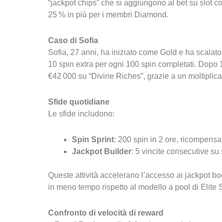
“jackpot chips” che si aggiungono al bet su slot c
25 % in più per i membri Diamond.
Caso di Sofia
Sofia, 27 anni, ha iniziato come Gold e ha scalat
10 spin extra per ogni 100 spin completati. Dopo 
€42 000 su “Divine Riches”, grazie a un moltiplica
Sfide quotidiane
Le sfide includono:
Spin Sprint
: 200 spin in 2 ore, ricompensa
Jackpot Builder
: 5 vincite consecutive su
Queste attività accelerano l’accesso ai jackpot b
in meno tempo rispetto al modello a pool di Elite 
Confronto di velocità di reward