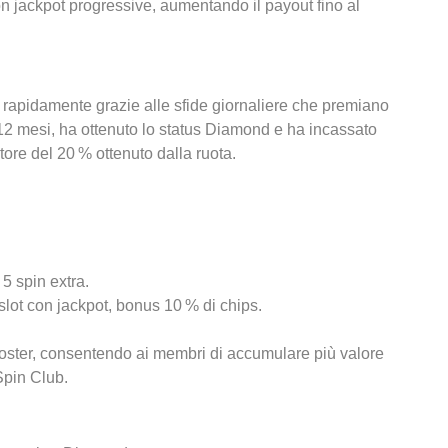
on jackpot progressive, aumentando il payout fino al
o rapidamente grazie alle sfide giornaliere che premiano
12 mesi, ha ottenuto lo status Diamond e ha incassato
tore del 20 % ottenuto dalla ruota.
 5 spin extra.
 slot con jackpot, bonus 10 % di chips.
ooster, consentendo ai membri di accumulare più valore
Spin Club.