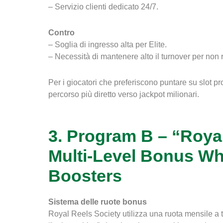
– Servizio clienti dedicato 24/7.
Contro
– Soglia di ingresso alta per Elite.
– Necessità di mantenere alto il turnover per non 
Per i giocatori che preferiscono puntare su slot pro
percorso più diretto verso jackpot milionari.
3. Program B – “Royal
Multi‑Level Bonus Wh
Boosters
Sistema delle ruote bonus
Royal Reels Society utilizza una ruota mensile a t