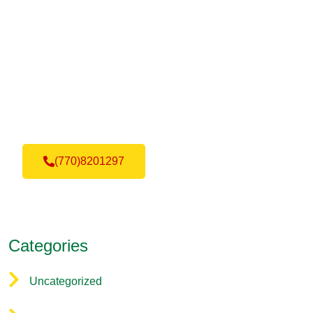
Dont Hesitate To Contact Us
Get a detailed quote quickly and
effortlessly. Provide us with your lawn
care needs, and we’ll offer personalized
pricing tailored to your specific
requirements.
(770)8201297
Categories
Uncategorized