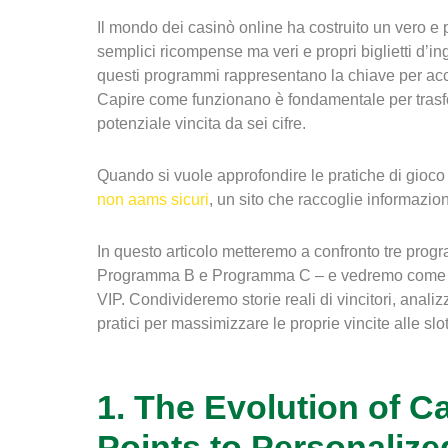
Il mondo dei casinò online ha costruito un vero e 
semplici ricompense ma veri e propri biglietti d’ing
questi programmi rappresentano la chiave per acced
Capire come funzionano è fondamentale per trasf
potenziale vincita da sei cifre.
Quando si vuole approfondire le pratiche di gioco s
non aams sicuri
, un sito che raccoglie informazion
In questo articolo metteremo a confronto tre prog
Programma B e Programma C – e vedremo come ciasc
VIP. Condivideremo storie reali di vincitori, anal
pratici per massimizzare le proprie vincite alle slot
1. The Evolution of C
Points to Personaliz