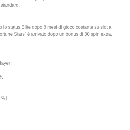
i standard.
o lo status Elite dopo 8 mesi di gioco costante su slot a
Fortune Stars” è arrivato dopo un bonus di 30 spin extra,
layer |
% |
 % |