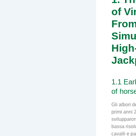
of Vi
From
Simu
High
Jack
1.1 Earl
of hors
Gli albori d
primi anni 
svilupparon
bassa risol
cavalli e pa