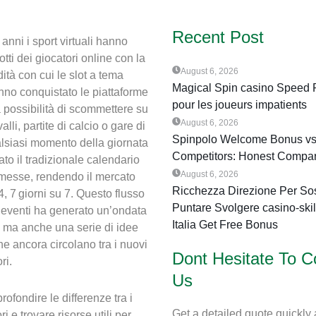
Recent Post
 anni i sport virtuali hanno
otti dei giocatori online con la
August 6, 2026
ità con cui le slot a tema
Magical Spin casino Speed 
nno conquistato le piattaforme
pour les joueurs impatients
a possibilità di scommettere su
August 6, 2026
alli, partite di calcio o gare di
Spinpolo Welcome Bonus v
lsiasi momento della giornata
Competitors: Honest Compa
ato il tradizionale calendario
August 6, 2026
messe, rendendo il mercato
Ricchezza Direzione Per So
4, 7 giorni su 7. Questo flusso
Puntare Svolgere casino-skil
 eventi ha generato un’ondata
Italia Get Free Bonus
à, ma anche una serie di idee
he ancora circolano tra i nuovi
Dont Hesitate To C
ri.
Us
ofondire le differenze tra i
Get a detailed quote quickly
ri e trovare risorse utili per