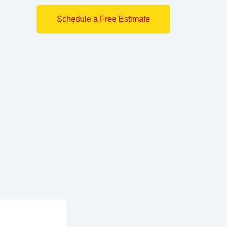
Schedule a Free Estimate