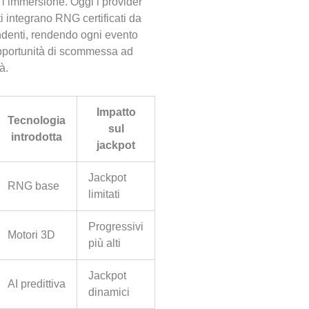
’immersione. Oggi i provider
i integrano RNG certificati da
ndenti, rendendo ogni evento
pportunità di scommessa ad
tà.
Impatto
Tecnologia
sul
introdotta
jackpot
Jackpot
RNG base
limitati
Progressivi
Motori 3D
più alti
Jackpot
AI predittiva
dinamici