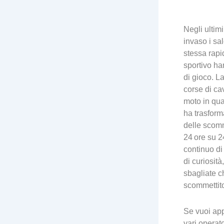
Negli ultimi
invaso i sal
stessa rapid
sportivo ha
di gioco. L
corse di cav
moto in qua
ha trasform
delle scom
24 ore su 2
continuo di
di curiosit
sbagliate c
scommettito
Se vuoi appr
vari operato