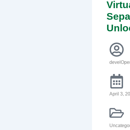
Virt
Sepa
Unlo
develOpe
April 3, 2
Uncatego