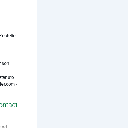
Roulette
s
rison
stenuto
ler.com ·
ontact
 and