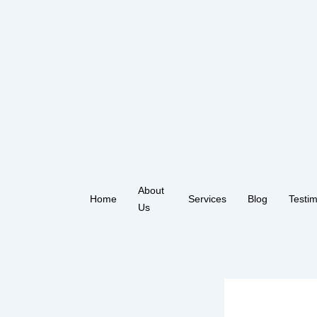
Skip
to
content
About
Home
Services
Blog
Testim
Us