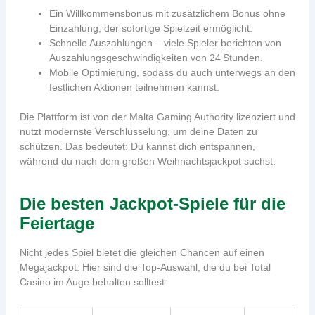
Ein Willkommensbonus mit zusätzlichem Bonus ohne
Einzahlung, der sofortige Spielzeit ermöglicht.
Schnelle Auszahlungen – viele Spieler berichten von
Auszahlungsgeschwindigkeiten von 24 Stunden.
Mobile Optimierung, sodass du auch unterwegs an den
festlichen Aktionen teilnehmen kannst.
Die Plattform ist von der Malta Gaming Authority lizenziert und
nutzt modernste Verschlüsselung, um deine Daten zu
schützen. Das bedeutet: Du kannst dich entspannen,
während du nach dem großen Weihnachtsjackpot suchst.
Die besten Jackpot‑Spiele für die
Feiertage
Nicht jedes Spiel bietet die gleichen Chancen auf einen
Megajackpot. Hier sind die Top‑Auswahl, die du bei Total
Casino im Auge behalten solltest: