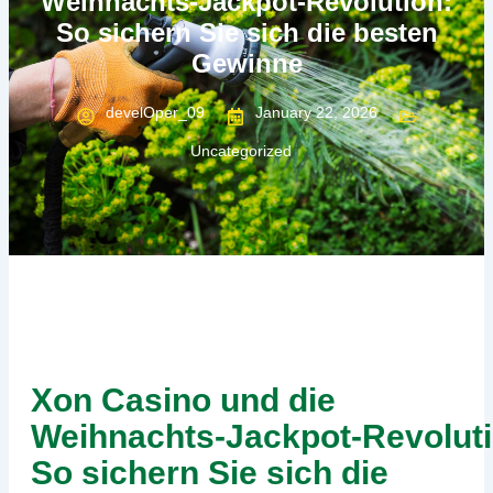
Weihnachts‑Jackpot‑Revolution:
f
So sichern Sie sich die besten
Gewinne
develOper_09
January 22, 2026
Uncategorized
Xon Casino und die
Weihnachts‑Jackpot‑Revoluti
So sichern Sie sich die