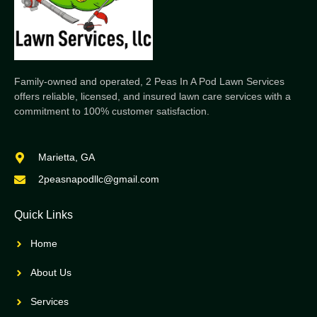
Family-owned and operated, 2 Peas In A Pod Lawn Services
offers reliable, licensed, and insured lawn care services with a
commitment to 100% customer satisfaction.
Marietta, GA
2peasnapodllc@gmail.com
Quick Links
Home
About Us
Services