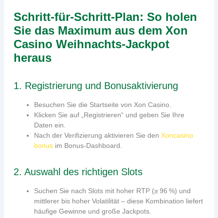
Schritt‑für‑Schritt‑Plan: So holen
Sie das Maximum aus dem Xon
Casino Weihnachts‑Jackpot
heraus
1. Registrierung und Bonusaktivierung
Besuchen Sie die Startseite von Xon Casino.
Klicken Sie auf „Registrieren“ und geben Sie Ihre
Daten ein.
Nach der Verifizierung aktivieren Sie den
Xoncasino
bonus
im Bonus‑Dashboard.
2. Auswahl des richtigen Slots
Suchen Sie nach Slots mit hoher RTP (≥ 96 %) und
mittlerer bis hoher Volatilität – diese Kombination liefert
häufige Gewinne und große Jackpots.