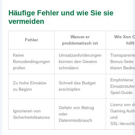
Häufige Fehler und wie Sie sie
vermeiden
Warum er
Wie Xon C
Fehler
problematisch ist
hilft
Keine
Umsatzanforderungen
Transparent
Bonusbedingungen
können den Gewinn
Bonus‑Seite 
prüfen
schmälern
klaren Bedi
Empfohlene
Zu hohe Einsätze
Schnell das Budget
Einsatzstufe
zu Beginn
erschöpfen
Spiel‑Guide
Lizenz von d
Gefahr von Betrug
Ignorieren von
Gaming Autho
oder
Sicherheitsfeatures
und
Datenmissbrauch
SSL‑Verschl