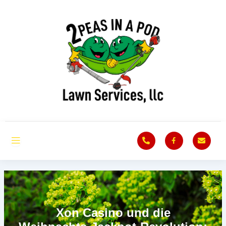
Skip
to
content
P
J
E
h
k
n
o
i
v
n
-
e
e
f
l
-
a
o
a
c
p
l
e
e
t
b
o
Xon Casino und die
o
k
-